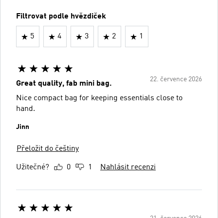
Filtrovat podle hvězdiček
5
4
3
2
1
22. července 2026
Great quality, fab mini bag.
Nice compact bag for keeping essentials close to
hand.
Jinn
Přeložit do češtiny
Užitečné?
0
1
Nahlásit recenzi