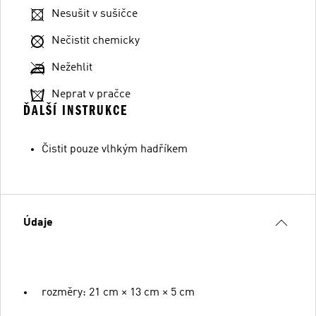
Nesušit v sušičce
Nečistit chemicky
Nežehlit
Neprat v pračce
ĎALŠÍ INSTRUKCE
Čistit pouze vlhkým hadříkem
Údaje
rozměry: 21 cm × 13 cm × 5 cm