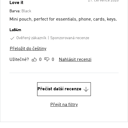
21. července 2026
Love it
Barva:
Black
Mini pouch, perfect for essentials, phone, cards, keys.
La84m
Ověřený zákazník
Sponzorovaná recenze
Přeložit do češtiny
Užitečné?
0
0
Nahlásit recenzi
Přečíst další recenze
Přejít na filtry