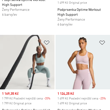
Podprsenka Optime Workout
1 499 Kč Original price
High Support
Ženy Performance
Podprsenka Optime Workout
6 barvy/ev
High Support
Ženy Performance
6 barvy/ev
Přidat do seznamu přání
Př
Sale price
1 169,35 Kč
Sale price
1 124,25 Kč
1 799 Kč Poslední nejnižší cena
-35%
Discount
1 499 Kč Poslední nejnižší cena
-25%
Di
1 799 Kč Original price
1 499 Kč Original price