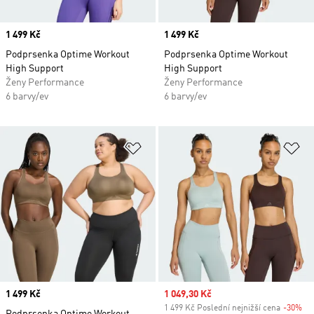
Price
1 499 Kč
Price
1 499 Kč
Podprsenka Optime Workout
Podprsenka Optime Workout
High Support
High Support
Ženy Performance
Ženy Performance
6 barvy/ev
6 barvy/ev
Přidat do seznamu přání
Př
Price
1 499 Kč
Sale price
1 049,30 Kč
1 499 Kč Poslední nejnižší cena
-30%
Di