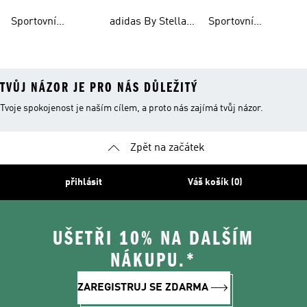
Kompresní
Podprsenky
Podprsenky Běh
Podprsenka
Sportovní
adidas By Stella
Sportovní
Podprsenky S
Mccartney
Podprsenky
Fotbal
TVŮJ NÁZOR JE PRO NÁS DŮLEŽITÝ
Tvoje spokojenost je naším cílem, a proto nás zajímá tvůj názor.
Zpět na začátek
přihlásit
Váš košík (0)
UŠETŘI 10% NA DALŠÍM
NÁKUPU.*
ZAREGISTRUJ SE ZDARMA