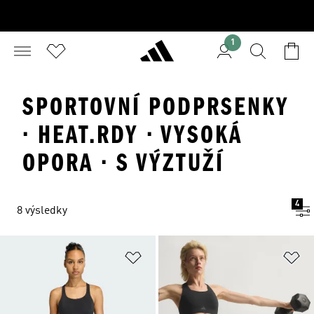
1
SPORTOVNÍ PODPRSENKY
· HEAT.RDY · VYSOKÁ
OPORA · S VÝZTUŽÍ
4
8 výsledky
Přidat do seznamu přání
Př