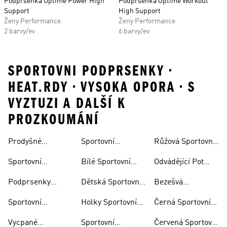
Podprsenka Optime Power High
Podprsenka Optime Workout
Support
High Support
Ženy Performance
Ženy Performance
2 barvy/ev
6 barvy/ev
SPORTOVNI PODPRSENKY •
HEAT.RDY • VYSOKA OPORA • S
VYZTUZI A DALŠÍ K
PROZKOUMÁNÍ
Prodyšné
Sportovní
Růžová Sportovní
Vysokou Oporou
Sportovní
Sportovní
Podprsenky Joga
Podprsenka
Podprsenky
Sportovní
Bílé Sportovní
Odvádějící Pot
Podprsenky
Podprsenky
Podprsenky
Sportovní
Podprsenky
Dětská Sportovní
Bezešvá
Outlet
Podprsenky
Nadměrné
Podprsenka
Podprsenka
Sportovní
Holky Sportovní
Černá Sportovní
Velikosti
Podprsenky
Podprsenky
Podprsenka
Vycpané
Sportovní
Červená Sportovní