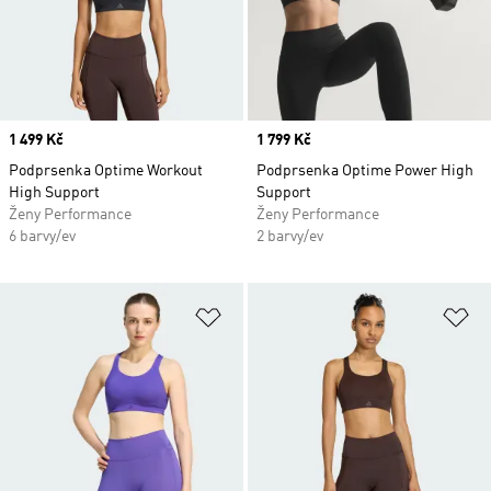
Price
1 499 Kč
Price
1 799 Kč
Podprsenka Optime Workout
Podprsenka Optime Power High
High Support
Support
Ženy Performance
Ženy Performance
6 barvy/ev
2 barvy/ev
Přidat do seznamu přání
Př