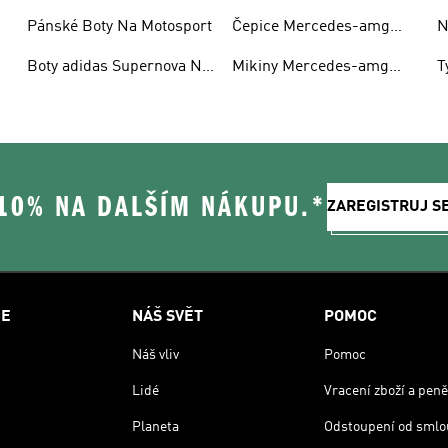
Motosport
Petronas F1
P
Pánské Boty Na Motosport
Čepice Mercedes-amg
N
Petronas F1
Boty adidas Supernova Na
Mikiny Mercedes-amg
T
Motosport
Petronas F1 S Kapucí
R
 10% NA DALŠÍM NÁKUPU.*
ZAREGISTRUJ S
CE
NÁŠ SVĚT
POMOC
Náš vliv
Pomoc
Lidé
Vracení zboží a peně
Planeta
Odstoupení od smlo