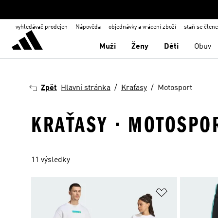
vyhledávač prodejen
Nápověda
objednávky a vrácení zboží
staň se člen
Muži
Ženy
Děti
Obuv
Zpět
Hlavní stránka
Kraťasy
Motosport
KRAŤASY · MOTOSPO
11 výsledky
Přidat do sez