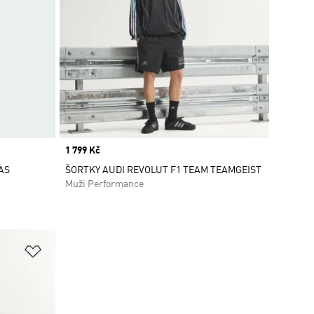
Price
1 799 Kč
AS
ŠORTKY AUDI REVOLUT F1 TEAM TEAMGEIST
Muži Performance
Přidat do seznamu přání