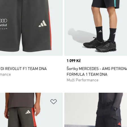
Price
1 099 Kč
DI REVOLUT F1 TEAM DNA
Šortky MERCEDES - AMG PETRON
rmance
FORMULA 1 TEAM DNA
Muži Performance
namu přání
Přidat do seznamu přání