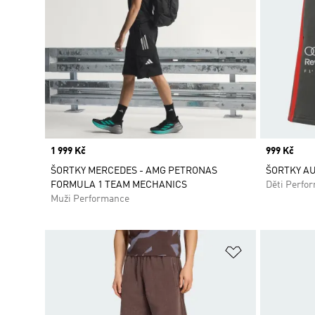
Price
1 999 Kč
Price
999 Kč
ŠORTKY MERCEDES - AMG PETRONAS
ŠORTKY AU
FORMULA 1 TEAM MECHANICS
Děti Perfo
Muži Performance
Přidat do sez