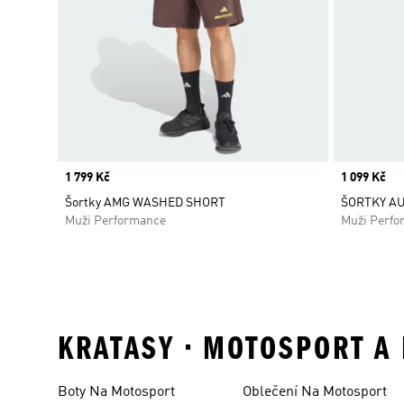
Price
1 799 Kč
Price
1 099 Kč
Šortky AMG WASHED SHORT
ŠORTKY AU
Muži Performance
Muži Perfo
KRATASY • MOTOSPORT A
Boty Na Motosport
Oblečení Na Motosport