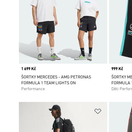
Price
1 699 Kč
Price
999 Kč
ŠORTKY MERCEDES - AMG PETRONAS
ŠORTKY M
FORMULA 1 TEAM LIGHTS ON
FORMULA 
Performance
Děti Perfo
Přidat do sez