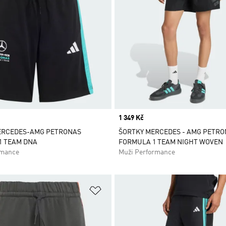
Price
1 349 Kč
ERCEDES-AMG PETRONAS
ŠORTKY MERCEDES - AMG PETR
1 TEAM DNA
FORMULA 1 TEAM NIGHT WOVEN
rmance
Muži Performance
namu přání
Přidat do seznamu přání