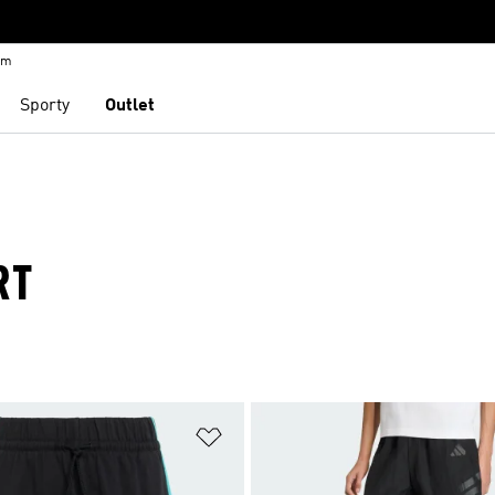
em
Sporty
Outlet
RT
namu přání
Přidat do seznamu přání