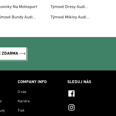
etronas F1
Revolut F1
ovinky Na Motosport
Týmové Dresy Audi
Revolut F1
ýmové Bundy Audi
Týmové Mikiny Audi
evolut F1
Revolut F1 S Kapucí
E ZDARMA
COMPANY INFO
SLEDUJ NÁS
O nás
z
Kariéra
uvy
Tisk