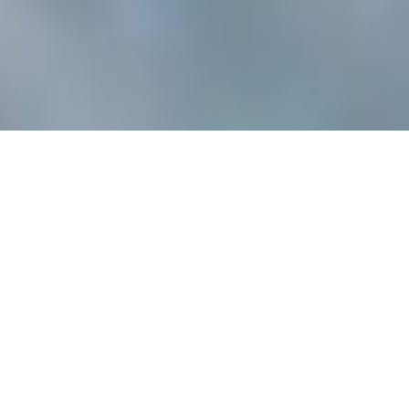
ZMĚNA KLIMATU DNES 
MĚNÍ I NÁŠ ZPŮSOB 
HRY.