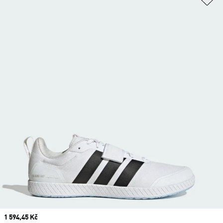
Current price
1 594,45 Kč