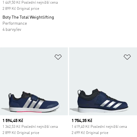
1 449,50 Kč Poslední nejnižší cena
2 899 Kč Original price
Boty The Total Weightlifting
Performance
4 barvy/ev
Přidat do seznamu přání
Př
Current price
1 594,45 Kč
Current price
1 754,35 Kč
1 362,53 Kč Poslední nejnižší cena
1 619,40 Kč Poslední nejnižší cena
2 899 Kč Original price
2 699 Kč Original price