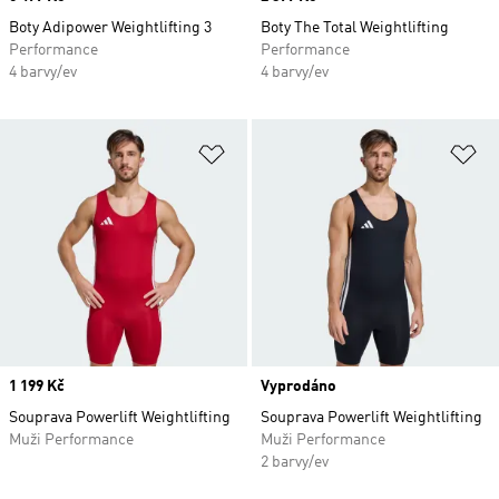
Boty Adipower Weightlifting 3
Boty The Total Weightlifting
Performance
Performance
4 barvy/ev
4 barvy/ev
Přidat do seznamu přání
Př
Price
1 199 Kč
Vyprodáno
Souprava Powerlift Weightlifting
Souprava Powerlift Weightlifting
Muži Performance
Muži Performance
2 barvy/ev