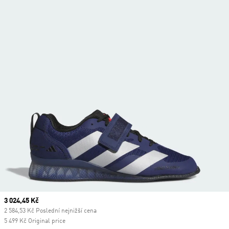
Current price
3 024,45 Kč
2 584,53 Kč Poslední nejnižší cena
5 499 Kč Original price