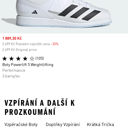
Sale price
1 889,30 Kč
2 699 Kč Poslední nejnižší cena
-30%
Discount
2 699 Kč Original price
(105)
Boty Powerlift 5 Weightlifting
Performance
3 barvy/ev
VZPÍRÁNÍ A DALŠÍ K
PROZKOUMÁNÍ
Vzpěračské Boty
Doplňky Vzpírání
Krátká Trička