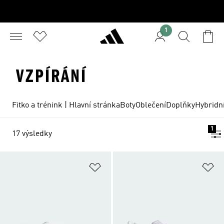
1
VZPÍRÁNÍ
Fitko a trénink | Hlavní stránka
Boty
Oblečení
Doplňky
Hybridní
1
17 výsledky
Přidat do seznamu přání
Př