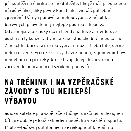
při soutěži i tréninku stejně důležité. I když máš před sebou
náročný úkol, díky pevné konstrukci získáš potřebné
zpevnění. Dámy i pánové si mohou vybrat z několika
barevných provedení ty nejlépe padnoucí kousky.
Odvážnější vzpěračky ocení trendy fialkové a mentolové
odstíny a ty konzervativnější zase klasické bílé nebo černé.
Z několika barev si mohou vybrat i muži – třeba bílé, černé
nebo červené. Protože síla vychází z nohou, zapomenout bys
neměl ani na ponožky, které ti zajistí jejich zpevnění a
zároveň tě ochraní před vznikem puchýřů.
NA TRÉNINK I NA VZPĚRAČSKÉ
ZÁVODY S TOU NEJLEPŠÍ
VÝBAVOU
adidas kolekce pro vzpěrače slučuje funkčnost s designem.
Cítit se dobře je totiž základem úspěchu v každém sportu.
Proto vylaď svůj outfit a nech se nakopnout k lepšímu