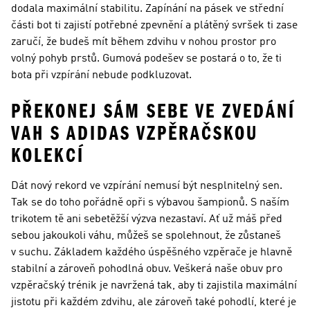
dodala maximální stabilitu. Zapínání na pásek ve střední
části bot ti zajistí potřebné zpevnění a plátěný svršek ti zase
zaručí, že budeš mít během zdvihu v nohou prostor pro
volný pohyb prstů. Gumová podešev se postará o to, že ti
bota při vzpírání nebude podkluzovat.
PŘEKONEJ SÁM SEBE VE ZVEDÁNÍ
VAH S ADIDAS VZPĚRAČSKOU
KOLEKCÍ
Dát nový rekord ve vzpírání nemusí být nesplnitelný sen.
Tak se do toho pořádně opři s výbavou šampionů. S naším
trikotem tě ani sebetěžší výzva nezastaví. Ať už máš před
sebou jakoukoli váhu, můžeš se spolehnout, že zůstaneš
v suchu. Základem každého úspěšného vzpěrače je hlavně
stabilní a zároveň pohodlná obuv. Veškerá naše obuv pro
vzpěračský trénik je navržená tak, aby ti zajistila maximální
jistotu při každém zdvihu, ale zároveň také pohodlí, které je