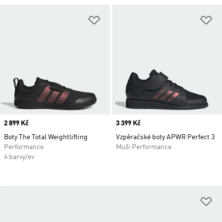
Přidat do seznamu přání
Př
Price
2 899 Kč
Price
3 399 Kč
Boty The Total Weightlifting
Vzpěračské boty APWR Perfect 3
Performance
Muži Performance
4 barvy/ev
Př