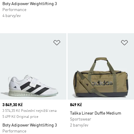
Boty Adipower Weightlifting 3
Performance
4 barvy/ev
Přidat do seznamu přání
Př
Current price
3 849,30 Kč
Price
849 Kč
3 574,35 Kč Poslední nejnižší cena
Taška Linear Duffle Medium
5 499 Kč Original price
Sportswear
Boty Adipower Weightlifting 3
2 barvy/ev
Performance