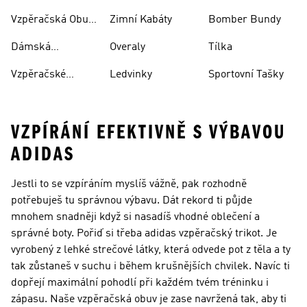
Vzpěračská Obuv
Zimní Kabáty
Bomber Bundy
Pro Muže
Dámská
Overaly
Tílka
Vzpěračská Boty
Vzpěračské
Ledvinky
Sportovní Tašky
Oblečení
VZPÍRÁNÍ EFEKTIVNĚ S VÝBAVOU
ADIDAS
Jestli to se vzpíráním myslíš vážně, pak rozhodně
potřebuješ tu správnou výbavu. Dát rekord ti půjde
mnohem snadněji když si nasadíš vhodné oblečení a
správné boty. Pořiď si třeba adidas vzpěračský trikot. Je
vyrobený z lehké strečové látky, která odvede pot z těla a ty
tak zůstaneš v suchu i během krušnějších chvilek. Navíc ti
dopřejí maximální pohodlí při každém tvém tréninku i
zápasu. Naše vzpěračská obuv je zase navržená tak, aby ti