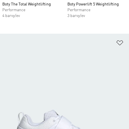
Boty The Total Weightlifting
Boty Powerlift 5 Weightlifting
Performance
Performance
4 barvy/ev
3 barvy/ev
Př