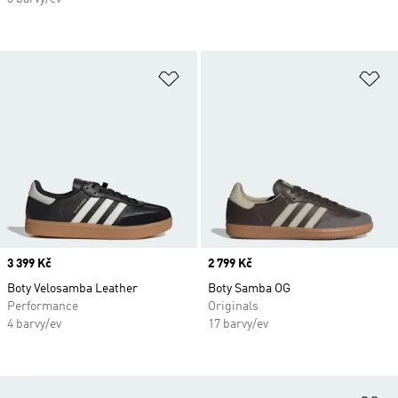
Přidat do seznamu přání
Př
Price
3 399 Kč
Price
2 799 Kč
Boty Velosamba Leather
Boty Samba OG
Performance
Originals
4 barvy/ev
17 barvy/ev