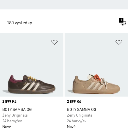
1
180 výsledky
Přidat do seznamu přání
Př
Price
2 899 Kč
Price
2 899 Kč
BOTY SAMBA OG
BOTY SAMBA OG
Ženy Originals
Ženy Originals
24 barvy/ev
24 barvy/ev
Nové
Nové