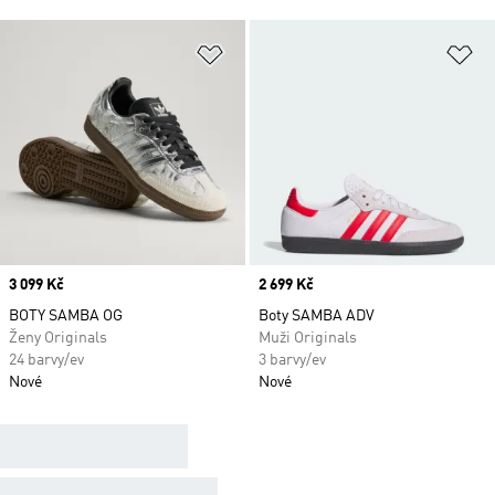
Přidat do seznamu přání
Př
Price
3 099 Kč
Price
2 699 Kč
BOTY SAMBA OG
Boty SAMBA ADV
Ženy Originals
Muži Originals
24 barvy/ev
3 barvy/ev
Nové
Nové