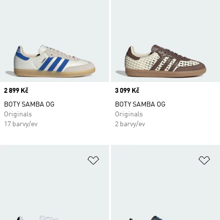
Price
2 899 Kč
Price
3 099 Kč
BOTY SAMBA OG
BOTY SAMBA OG
Originals
Originals
17 barvy/ev
2 barvy/ev
Přidat do seznamu přání
Př