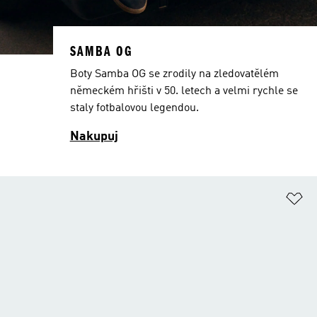
SAMBA OG
Boty Samba OG se zrodily na zledovatělém
německém hřišti v 50. letech a velmi rychle se
staly fotbalovou legendou.
Nakupuj
Př