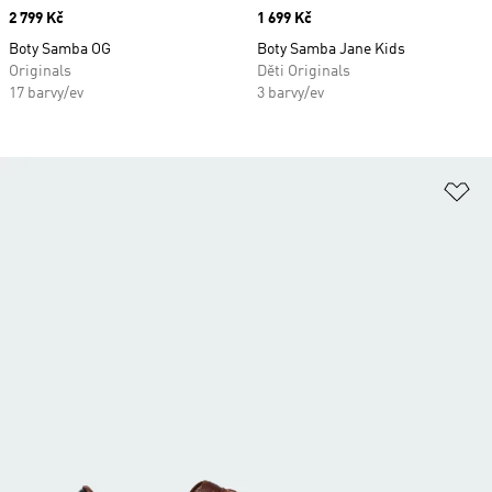
Price
2 799 Kč
Price
1 699 Kč
Boty Samba OG
Boty Samba Jane Kids
Originals
Děti Originals
17 barvy/ev
3 barvy/ev
Př