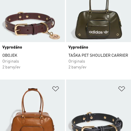
Vyprodáno
Vyprodáno
OBOJEK
TAŠKA PET SHOULDER CARRIER
Originals
Originals
2 barvy/ev
2 barvy/ev
Přidat do seznamu přání
Př