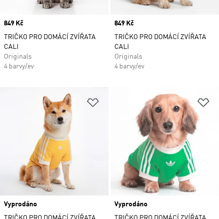
Price
849 Kč
Price
849 Kč
TRIČKO PRO DOMÁCÍ ZVÍŘATA
TRIČKO PRO DOMÁCÍ ZVÍŘATA
CALI
CALI
Originals
Originals
4 barvy/ev
4 barvy/ev
Přidat do seznamu přání
Př
Vyprodáno
Vyprodáno
TRIČKO PRO DOMÁCÍ ZVÍŘATA
TRIČKO PRO DOMÁCÍ ZVÍŘATA