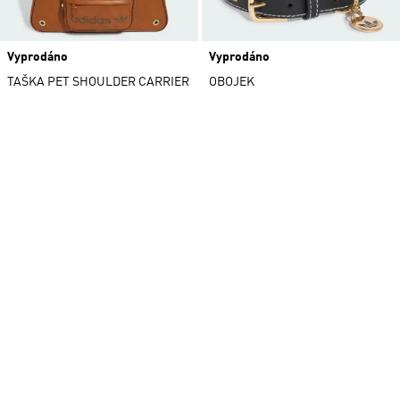
Vyprodáno
Vyprodáno
TAŠKA PET SHOULDER CARRIER
OBOJEK
Originals
Originals
2 barvy/ev
2 barvy/ev
DOMACI ZVIRATA A DALŠÍ K
PROZKOUMÁNÍ
Zimní Kabáty
Bílá Trička
Kopačky Na
Rugby
Overaly
Černé Kalhoty
Boty Na
Skateboarding
Ledvinky
Modré Boty
Zimní Bundy
Krátká Trička
Zlaté Boty
Treková Obuv
Bomber Bundy
Neviditelné
Černé Batohy