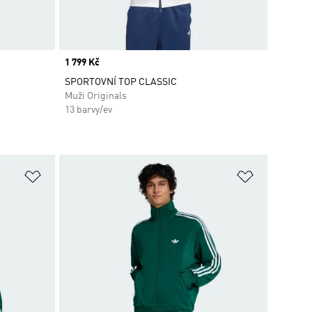
Price
1 799 Kč
SPORTOVNÍ TOP CLASSIC
Muži Originals
13 barvy/ev
Přidat do seznamu přání
Přidat do 