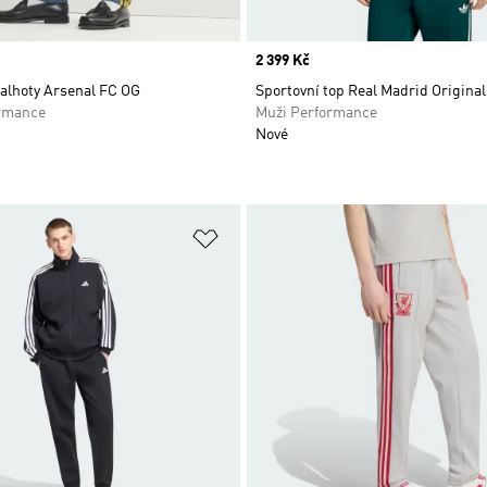
Price
2 399 Kč
kalhoty Arsenal FC OG
Sportovní top Real Madrid Original
rmance
Muži Performance
Nové
namu přání
Přidat do seznamu přání