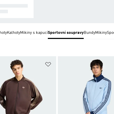
MPLETNÍ SOU
AVY
hoty
Kalhoty
Mikiny s kapucí
Sportovní soupravy
Bundy
Mikiny
Spo
namu přání
Přidat do seznamu přání