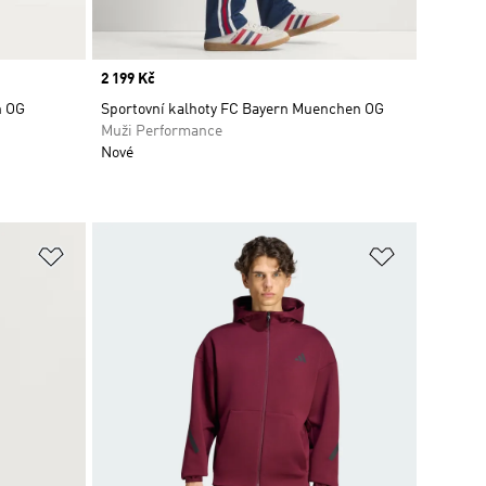
Price
2 199 Kč
n OG
Sportovní kalhoty FC Bayern Muenchen OG
Muži Performance
Nové
Přidat do seznamu přání
Přidat do 