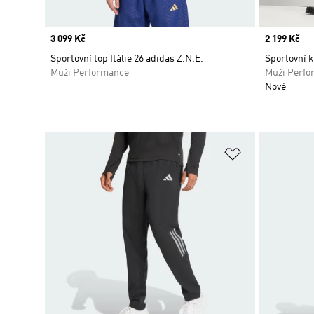
Price
3 099 Kč
Price
2 199 Kč
Sportovní top Itálie 26 adidas Z.N.E.
Sportovní 
Muži Performance
Muži Perfo
Nové
Přidat do sez