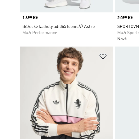
Price
1 699 Kč
Price
2 099 Kč
Běžecké kalhoty adi365 Iconic/// Astro
SPORTOVNÍ
Muži Performance
Muži Sport
Nové
Přidat do sez