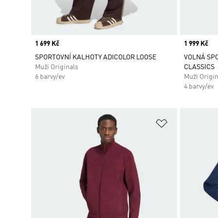
Price
1 699 Kč
Price
1 999 Kč
SPORTOVNÍ KALHOTY ADICOLOR LOOSE
VOLNÁ SPO
Muži Originals
CLASSICS
6 barvy/ev
Muži Origin
4 barvy/ev
Přidat do sez