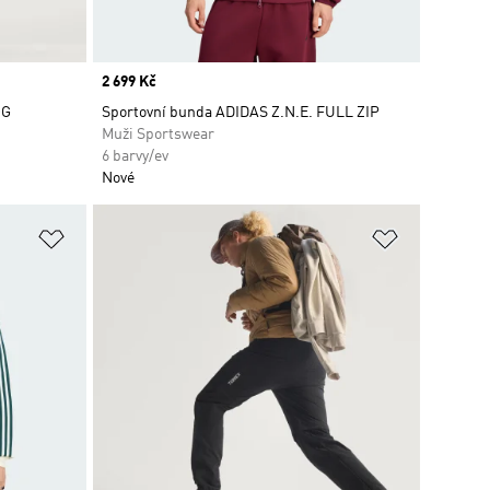
Price
2 699 Kč
OG
Sportovní bunda ADIDAS Z.N.E. FULL ZIP
Muži Sportswear
6 barvy/ev
Nové
Přidat do seznamu přání
Přidat do 