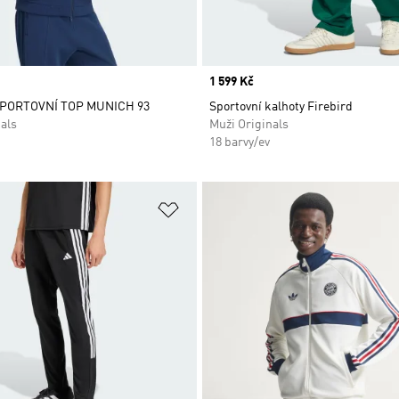
Price
1 599 Kč
PORTOVNÍ TOP MUNICH 93
Sportovní kalhoty Firebird
als
Muži Originals
18 barvy/ev
namu přání
Přidat do seznamu přání