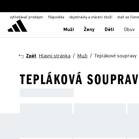
vyhledávač prodejen
Nápověda
objednávky a vrácení zboží
staň se člen
Muži
Ženy
Děti
Obuv
Zpět
Hlavní stránka
Muži
Teplákové soupravy
TEPLÁKOVÁ SOUPRAV
SPORTOVNÍ SOUPRAVY