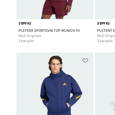
Price
3 599 Kč
Price
3 599 Kč
PLETENÝ SPORTOVNÍ TOP MUNICH 93
PLETENÝ S
Muži Originals
Muži Origin
3 barvy/ev
3 barvy/ev
Přidat do sez