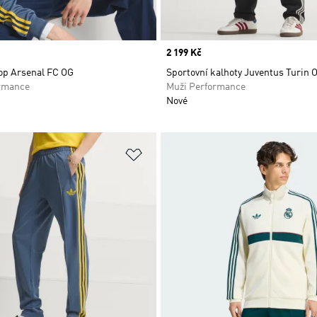
Price
2 199 Kč
top Arsenal FC OG
Sportovní kalhoty Juventus Turin 
rmance
Muži Performance
Nové
namu přání
Přidat do seznamu přání