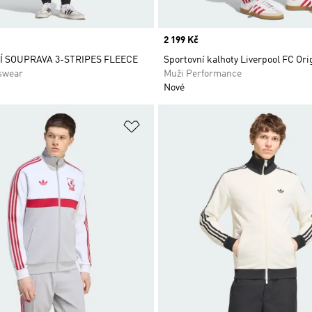
Price
2 199 Kč
 SOUPRAVA 3-STRIPES FLEECE
Sportovní kalhoty Liverpool FC Ori
swear
Muži Performance
Nové
namu přání
Přidat do seznamu přání