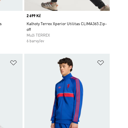
Price
2 699 Kč
s
Kalhoty Terrex Xperior Utilitas CLIMA365 Zip-
off
Muži TERREX
6 barvy/ev
Přidat do seznamu přání
Přidat do 