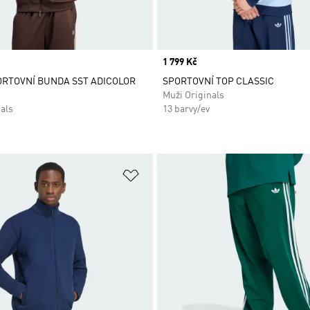
Price
1 799 Kč
RTOVNÍ BUNDA SST ADICOLOR
SPORTOVNÍ TOP CLASSIC
Muži Originals
als
13 barvy/ev
namu přání
Přidat do seznamu přání