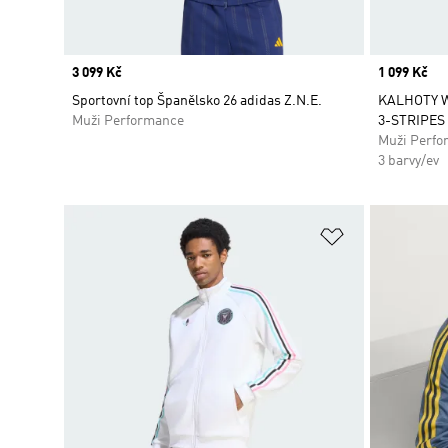
Price
3 099 Kč
Price
1 099 Kč
Sportovní top Španělsko 26 adidas Z.N.E.
KALHOTY 
Muži Performance
3-STRIPES
Muži Perfo
3 barvy/ev
Přidat do sez