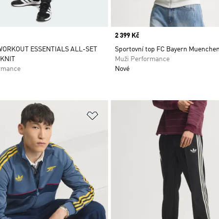
Price
2 399 Kč
WORKOUT ESSENTIALS ALL-SET
Sportovní top FC Bayern Muenche
 KNIT
Muži Performance
rmance
Nové
namu přání
Přidat do seznamu přání