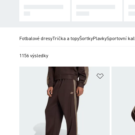
SPORTOVNÍ BUN
SPORTOVNÍ KAL
KO
DY
HOTY
PR
Fotbalové dresy
Trička a topy
Šortky
Plavky
Sportovní kal
1156 výsledky
Přidat do sez