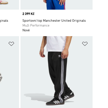
Price
2 399 Kč
ginals
Sportovní top Manchester United Originals
Muži Performance
Nové
Přidat do seznamu přání
Přidat do 