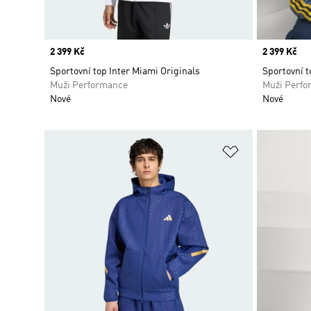
Price
2 399 Kč
Price
2 399 Kč
Sportovní top Inter Miami Originals
Sportovní 
Muži Performance
Muži Perfo
Nové
Nové
Přidat do sez