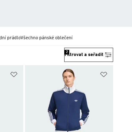
dní prádlo
Všechno pánské oblečení
2
Filtrovat a seřadit
Přidat do seznamu přání
Přidat do 