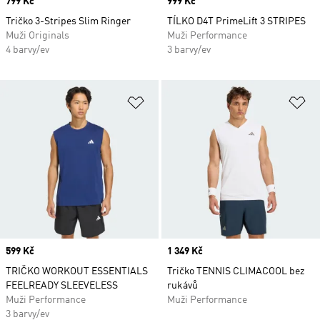
Price
799 Kč
Price
999 Kč
Tričko 3-Stripes Slim Ringer
TÍLKO D4T PrimeLift 3 STRIPES
Muži Originals
Muži Performance
4 barvy/ev
3 barvy/ev
Přidat do seznamu přání
Př
Price
599 Kč
Price
1 349 Kč
TRIČKO WORKOUT ESSENTIALS
Tričko TENNIS CLIMACOOL bez
FEELREADY SLEEVELESS
rukávů
Muži Performance
Muži Performance
3 barvy/ev