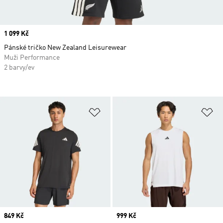
Price
1 099 Kč
Pánské tričko New Zealand Leisurewear
Muži Performance
2 barvy/ev
Přidat do seznamu přání
Př
Price
849 Kč
Price
999 Kč