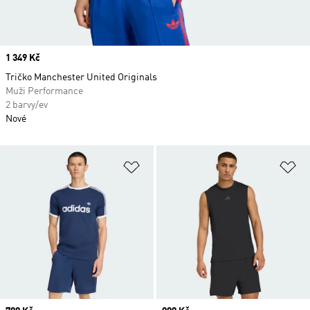
Price
1 349 Kč
Tričko Manchester United Originals
Muži Performance
2 barvy/ev
Nové
Přidat do seznamu přání
Př