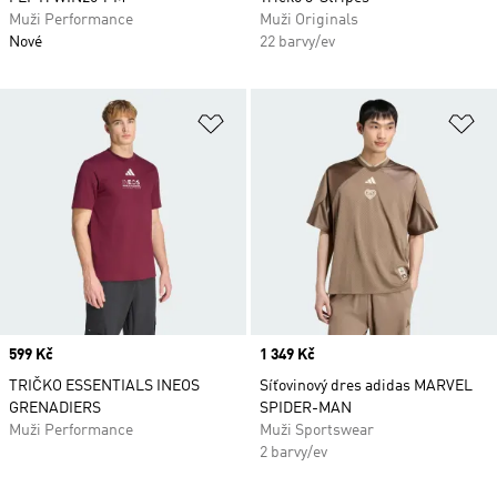
Muži Performance
Muži Originals
Nové
22 barvy/ev
Přidat do seznamu přání
Př
Price
599 Kč
Price
1 349 Kč
TRIČKO ESSENTIALS INEOS
Síťovinový dres adidas MARVEL
GRENADIERS
SPIDER-MAN
Muži Performance
Muži Sportswear
2 barvy/ev