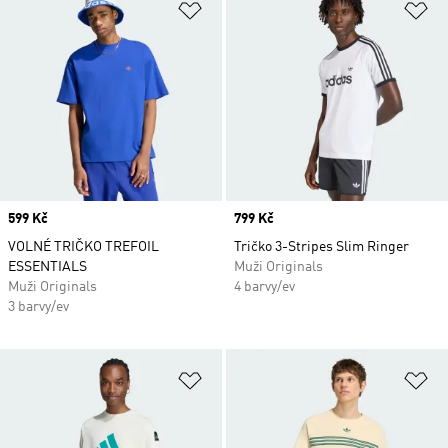
Přidat do seznamu přání
Př
Price
599 Kč
Price
799 Kč
VOLNÉ TRIČKO TREFOIL
Tričko 3-Stripes Slim Ringer
ESSENTIALS
Muži Originals
Muži Originals
4 barvy/ev
3 barvy/ev
Přidat do seznamu přání
Př