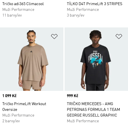
Tričko adi365 Climacool
TÍLKO D4T PrimeLift 3 STRIPES
Muži Performance
Muži Performance
11 barvy/ev
3 barvy/ev
Přidat do seznamu přání
Př
Price
1 099 Kč
Price
999 Kč
Tričko PrimeLift Workout
TRIČKO MERCEDES - AMG
Oversize
PETRONAS FORMULA 1 TEAM
Muži Performance
GEORGE RUSSELL GRAPHIC
2 barvy/ev
Muži Performance