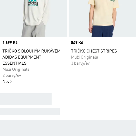
Price
1 699 Kč
Price
849 Kč
TRIČKO S DLOUHÝM RUKÁVEM
TRIČKO CHEST STRIPES
ADIDAS EQUIPMENT
Muži Originals
ESSENTIALS
3 barvy/ev
Muži Originals
2 barvy/ev
Nové