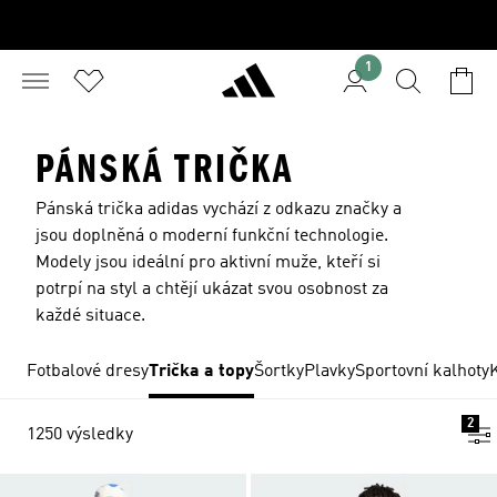
1
PÁNSKÁ TRIČKA
Pánská trička adidas vychází z odkazu značky a
jsou doplněná o moderní funkční technologie.
Modely jsou ideální pro aktivní muže, kteří si
potrpí na styl a chtějí ukázat svou osobnost za
každé situace.
Fotbalové dresy
Trička a topy
Šortky
Plavky
Sportovní kalhoty
2
1250 výsledky