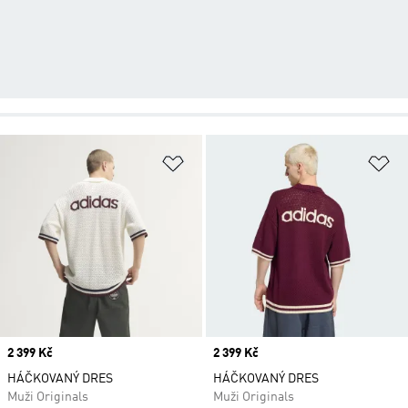
Přidat do seznamu přání
Př
Price
2 399 Kč
Price
2 399 Kč
HÁČKOVANÝ DRES
HÁČKOVANÝ DRES
Muži Originals
Muži Originals