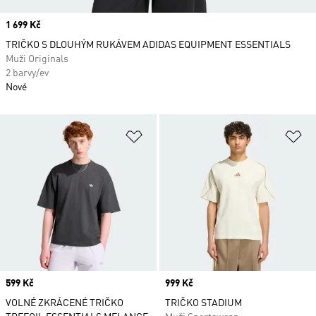
Price
1 699 Kč
TRIČKO S DLOUHÝM RUKÁVEM ADIDAS EQUIPMENT ESSENTIALS
Muži Originals
2 barvy/ev
Nové
Přidat do seznamu přání
Př
Price
599 Kč
Price
999 Kč
VOLNÉ ZKRÁCENÉ TRIČKO
TRIČKO STADIUM