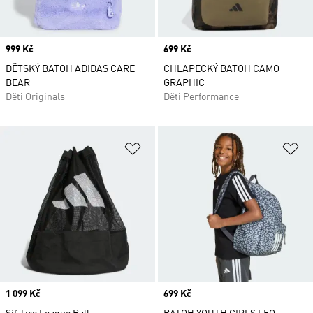
Price
999 Kč
Price
699 Kč
DĚTSKÝ BATOH ADIDAS CARE
CHLAPECKÝ BATOH CAMO
BEAR
GRAPHIC
Děti Originals
Děti Performance
Přidat do seznamu přání
Př
Price
1 099 Kč
Price
699 Kč