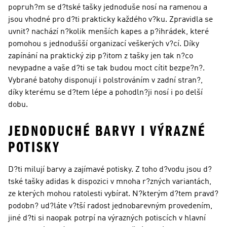
popruh?m se d?tské tašky jednoduše nosí na ramenou a
jsou vhodné pro d?ti prakticky každého v?ku. Zpravidla se
uvnit? nachází n?kolik menších kapes a p?ihrádek, které
pomohou s jednodušší organizací veškerých v?cí. Díky
zapínání na praktický zip p?itom z tašky jen tak n?co
nevypadne a vaše d?ti se tak budou moct cítit bezpe?n?.
Vybrané batohy disponují i polstrováním v zadní stran?,
díky kterému se d?tem lépe a pohodln?ji nosí i po delší
dobu.
JEDNODUCHÉ BARVY I VÝRAZNÉ
POTISKY
D?ti milují barvy a zajímavé potisky. Z toho d?vodu jsou d?
tské tašky adidas k dispozici v mnoha r?zných variantách,
ze kterých mohou ratolesti vybírat. N?kterým d?tem pravd?
podobn? ud?láte v?tší radost jednobarevným provedením,
jiné d?ti si naopak potrpí na výrazných potiscích v hlavní