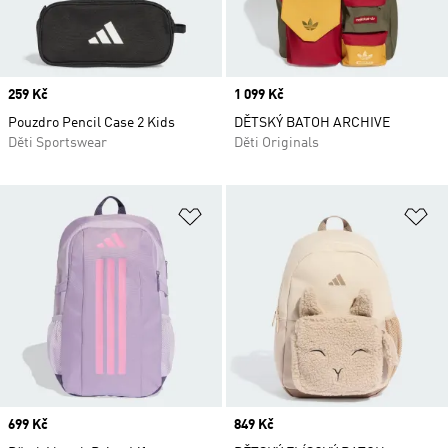
Price
259 Kč
Price
1 099 Kč
Pouzdro Pencil Case 2 Kids
DĚTSKÝ BATOH ARCHIVE
Děti Sportswear
Děti Originals
Přidat do seznamu přání
Př
Price
699 Kč
Price
849 Kč