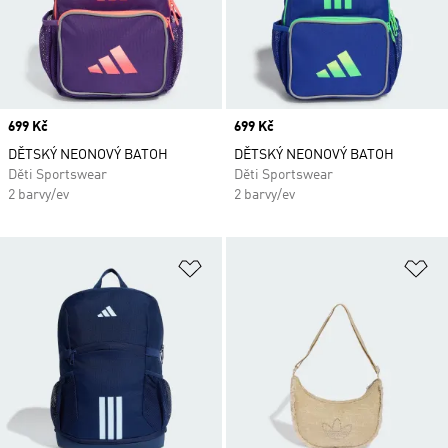
Price
699 Kč
Price
699 Kč
DĚTSKÝ NEONOVÝ BATOH
DĚTSKÝ NEONOVÝ BATOH
Děti Sportswear
Děti Sportswear
2 barvy/ev
2 barvy/ev
Přidat do seznamu přání
Př