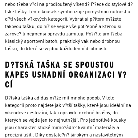
nebo t?eba v?ci na prodloužený víkend? P?ece do stylové d?
tské tašky. Tento kousek symbolizuje pomyslnou nutnost u
d?tí všech v?kových kategorií. Vybrat si p?itom m?žete
takovou tašku, do níž se vejde vše pot?ebné a kterou si
zárove? ti nejmenší opravdu zamilují. Po?i?te jim t?eba
klasický sportovní batoh, praktický vak nebo drobnou
tašku, do které se vejdou každodenní drobnosti.
D?TSKÁ TAŠKA SE SPOUSTOU
KAPES USNADNÍ ORGANIZACI V?
CÍ
D?tská taška adidas m?že mít mnoho podob. V této
kategorii proto najdete jak v?tší tašky, které jsou ideální na
víkendové cestování, tak i opravdu drobné brašny, do
kterých se vejde jen to nejnutn?jší. Pro jednotlivé kousky
jsou charakteristické mimo?ádn? kvalitní materiály a
precizní ušití. Díky dostate?n? širokým a nastavitelným