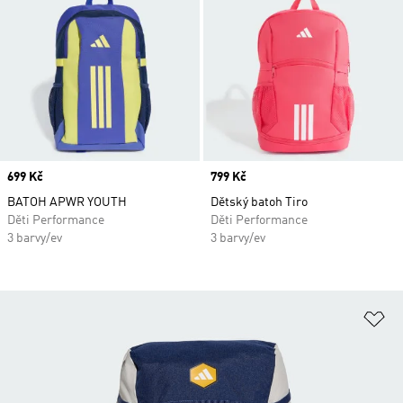
Price
699 Kč
Price
799 Kč
BATOH APWR YOUTH
Dětský batoh Tiro
Děti Performance
Děti Performance
3 barvy/ev
3 barvy/ev
Př