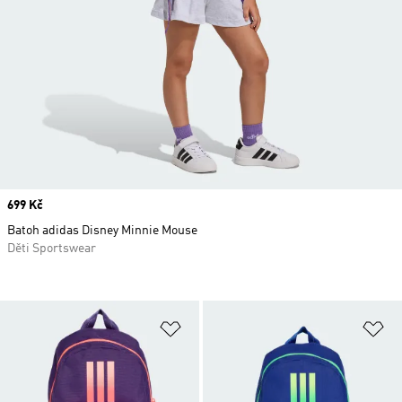
Price
699 Kč
Batoh adidas Disney Minnie Mouse
Děti Sportswear
Přidat do seznamu přání
Př