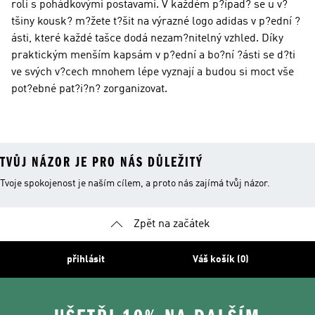
roli s pohádkovými postavami. V každém p?ípad? se u v?
tšiny kousk? m?žete t?šit na výrazné logo adidas v p?ední ?
ásti, které každé tašce dodá nezam?nitelný vzhled. Díky
praktickým menším kapsám v p?ední a bo?ní ?ásti se d?ti
ve svých v?cech mnohem lépe vyznají a budou si moct vše
pot?ebné pat?i?n? zorganizovat.
TVŮJ NÁZOR JE PRO NÁS DŮLEŽITÝ
Tvoje spokojenost je naším cílem, a proto nás zajímá tvůj názor.
Zpět na začátek
přihlásit
Váš košík (0)