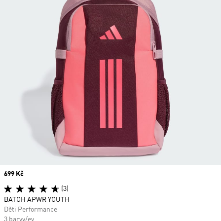
Price
699 Kč
(3)
BATOH APWR YOUTH
Děti Performance
3 barvy/ev