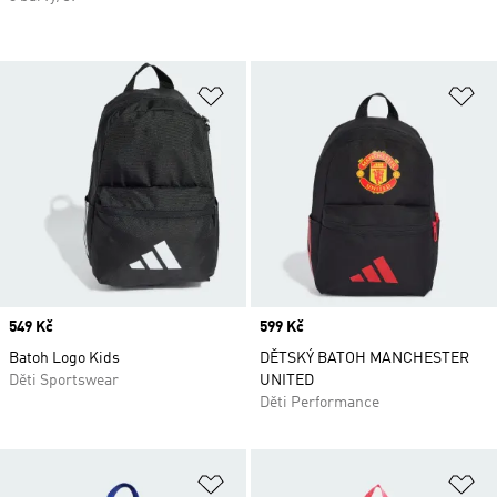
Přidat do seznamu přání
Př
Price
549 Kč
Price
599 Kč
Batoh Logo Kids
DĚTSKÝ BATOH MANCHESTER
Děti Sportswear
UNITED
Děti Performance
Přidat do seznamu přání
Př