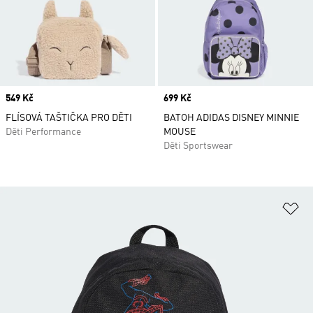
Price
549 Kč
Price
699 Kč
FLÍSOVÁ TAŠTIČKA PRO DĚTI
BATOH ADIDAS DISNEY MINNIE
Děti Performance
MOUSE
Děti Sportswear
Př