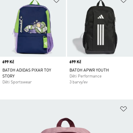
Price
699 Kč
Price
699 Kč
BATOH ADIDAS PIXAR TOY
BATOH APWR YOUTH
STORY
Děti Performance
Děti Sportswear
3 barvy/ev
Př