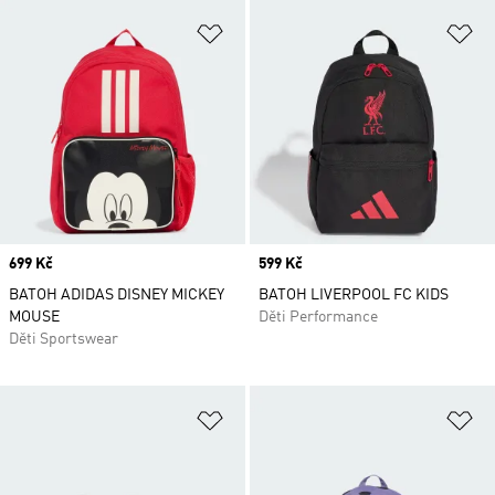
Přidat do seznamu přání
Př
Price
699 Kč
Price
599 Kč
BATOH ADIDAS DISNEY MICKEY
BATOH LIVERPOOL FC KIDS
MOUSE
Děti Performance
Děti Sportswear
Přidat do seznamu přání
Př