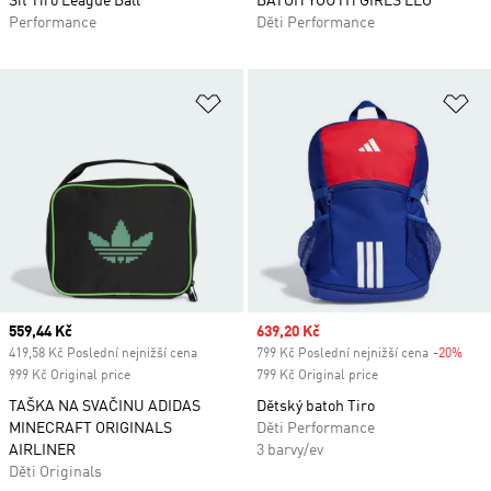
Síť Tiro League Ball
BATOH YOUTH GIRLS LEO
Performance
Děti Performance
Přidat do seznamu přání
Př
Current price
559,44 Kč
Sale price
639,20 Kč
419,58 Kč Poslední nejnižší cena
799 Kč Poslední nejnižší cena
-20%
Disc
999 Kč Original price
799 Kč Original price
TAŠKA NA SVAČINU ADIDAS
Dětský batoh Tiro
MINECRAFT ORIGINALS
Děti Performance
AIRLINER
3 barvy/ev
Děti Originals