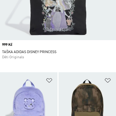
Price
999 Kč
TAŠKA ADIDAS DISNEY PRINCESS
Děti Originals
Přidat do seznamu přání
Př