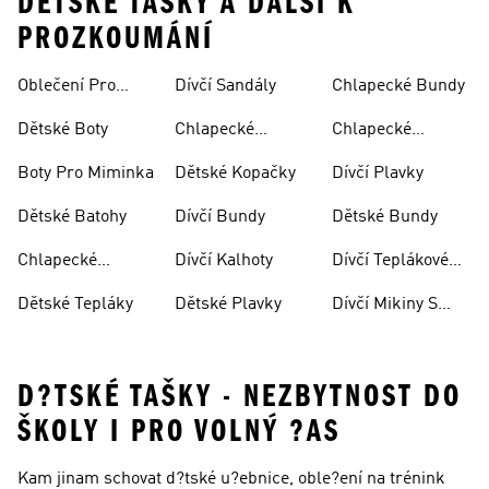
DĚTSKÉ TAŠKY A DALŠÍ K
PROZKOUMÁNÍ
Oblečení Pro
Dívčí Sandály
Chlapecké Bundy
Miminka
Dětské Boty
Chlapecké
Chlapecké
Sandály
Teplákové
Boty Pro Miminka
Dětské Kopačky
Dívčí Plavky
Soupravy
Dětské Batohy
Dívčí Bundy
Dětské Bundy
Chlapecké
Dívčí Kalhoty
Dívčí Teplákové
Kalhoty
Soupravy
Dětské Tepláky
Dětské Plavky
Dívčí Mikiny S
Kapucí
D?TSKÉ TAŠKY - NEZBYTNOST DO
ŠKOLY I PRO VOLNÝ ?AS
Kam jinam schovat d?tské u?ebnice, oble?ení na trénink