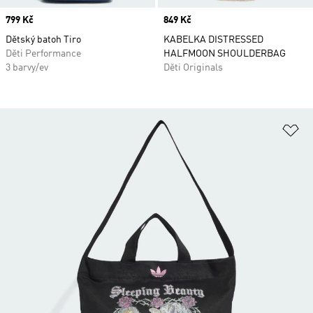
Price
799 Kč
Price
849 Kč
Dětský batoh Tiro
KABELKA DISTRESSED
Děti Performance
HALFMOON SHOULDERBAG
3 barvy/ev
Děti Originals
Př