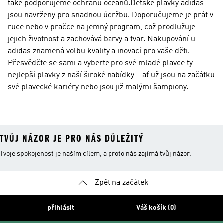
také podporujeme ochranu oceánů.Dětské plavky adidas
jsou navrženy pro snadnou údržbu. Doporučujeme je prát v
ruce nebo v pračce na jemný program, což prodlužuje
jejich životnost a zachovává barvy a tvar. Nakupování u
adidas znamená volbu kvality a inovací pro vaše děti.
Přesvědčte se sami a vyberte pro své mladé plavce ty
nejlepší plavky z naší široké nabídky – ať už jsou na začátku
své plavecké kariéry nebo jsou již malými šampiony.
TVŮJ NÁZOR JE PRO NÁS DŮLEŽITÝ
Tvoje spokojenost je naším cílem, a proto nás zajímá tvůj názor.
Zpět na začátek
přihlásit
Váš košík (0)