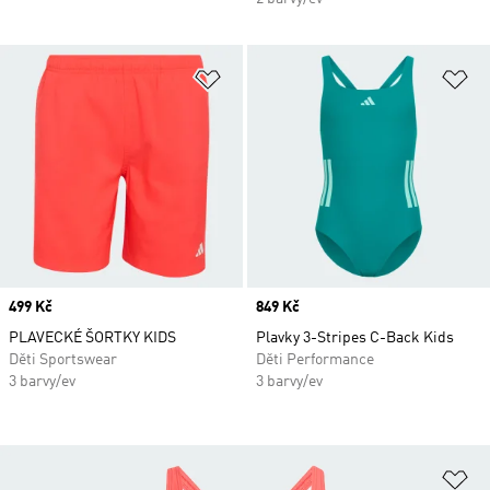
Přidat do seznamu přání
Př
Price
499 Kč
Price
849 Kč
PLAVECKÉ ŠORTKY KIDS
Plavky 3-Stripes C-Back Kids
Děti Sportswear
Děti Performance
3 barvy/ev
3 barvy/ev
Př