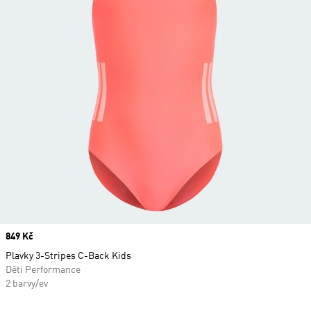
Price
849 Kč
Plavky 3-Stripes C-Back Kids
Děti Performance
2 barvy/ev