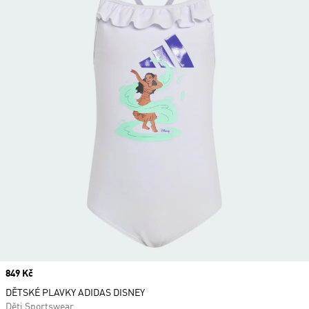
Price
849 Kč
DĚTSKÉ PLAVKY ADIDAS DISNEY
Děti Sportswear