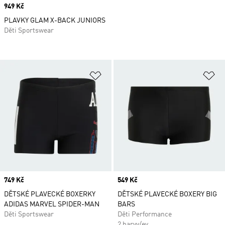
Price
949 Kč
PLAVKY GLAM X-BACK JUNIORS
Děti Sportswear
Přidat do seznamu přání
Př
Price
749 Kč
Price
549 Kč
DĚTSKÉ PLAVECKÉ BOXERKY
DĚTSKÉ PLAVECKÉ BOXERY BIG
ADIDAS MARVEL SPIDER-MAN
BARS
Děti Sportswear
Děti Performance
2 barvy/ev