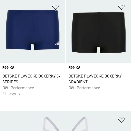
Přidat do seznamu přání
Př
Price
599 Kč
Price
599 Kč
DĚTSKÉ PLAVECKÉ BOXERKY 3-
DĚTSKÉ PLAVECKÉ BOXERKY
STRIPES
GRADIENT
Děti Performance
Děti Performance
2 barvy/ev
Př