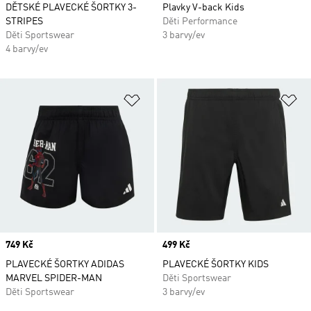
DĚTSKÉ PLAVECKÉ ŠORTKY 3-
Plavky V-back Kids
STRIPES
Děti Performance
Děti Sportswear
3 barvy/ev
4 barvy/ev
Přidat do seznamu přání
Př
Price
749 Kč
Price
499 Kč
PLAVECKÉ ŠORTKY ADIDAS
PLAVECKÉ ŠORTKY KIDS
MARVEL SPIDER-MAN
Děti Sportswear
Děti Sportswear
3 barvy/ev