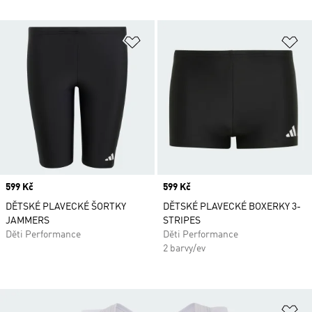
Přidat do seznamu přání
Př
Price
599 Kč
Price
599 Kč
DĚTSKÉ PLAVECKÉ ŠORTKY
DĚTSKÉ PLAVECKÉ BOXERKY 3-
JAMMERS
STRIPES
Děti Performance
Děti Performance
2 barvy/ev
Př