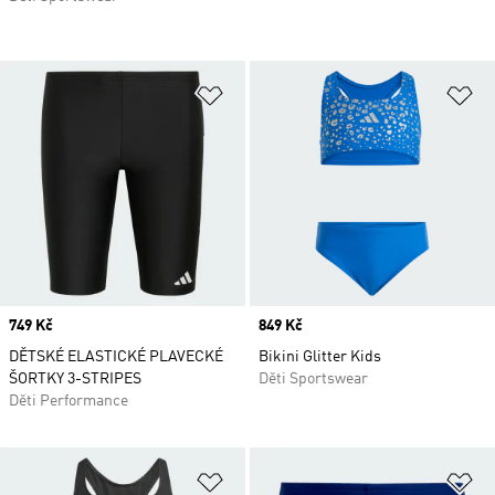
Přidat do seznamu přání
Př
Price
749 Kč
Price
849 Kč
DĚTSKÉ ELASTICKÉ PLAVECKÉ
Bikini Glitter Kids
ŠORTKY 3-STRIPES
Děti Sportswear
Děti Performance
Přidat do seznamu přání
Př