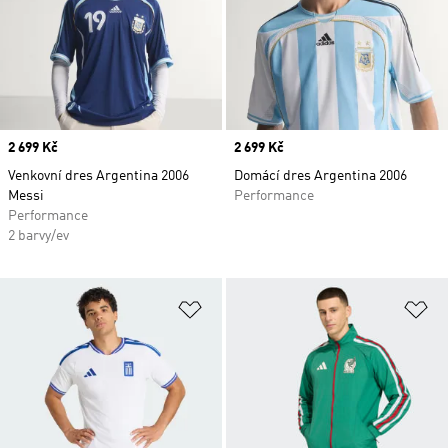
Price
2 699 Kč
Price
2 699 Kč
Venkovní dres Argentina 2006
Domácí dres Argentina 2006
Messi
Performance
Performance
2 barvy/ev
Přidat do seznamu přání
Př