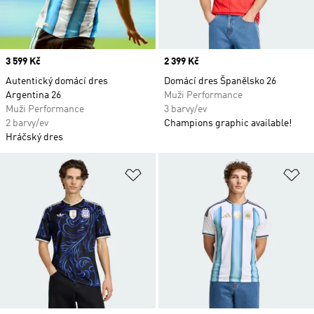
Price
3 599 Kč
Price
2 399 Kč
Autentický domácí dres
Domácí dres Španělsko 26
Argentina 26
Muži Performance
Muži Performance
3 barvy/ev
2 barvy/ev
Champions graphic available!
Hráčský dres
Přidat do seznamu přání
Př