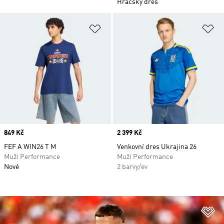
Hráčský dres
Přidat do seznamu přání
Př
Price
849 Kč
Price
2 399 Kč
FEF A WIN26 T M
Venkovní dres Ukrajina 26
Muži Performance
Muži Performance
Nové
2 barvy/ev
Př