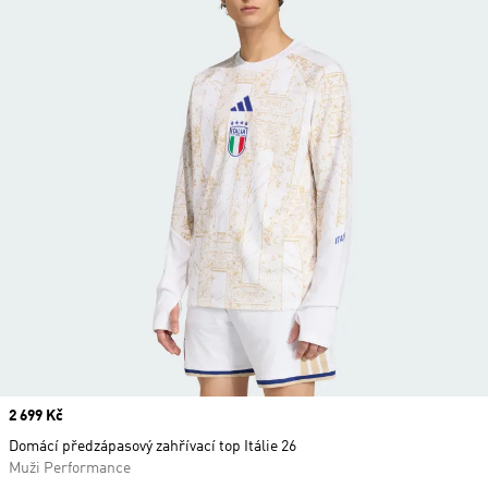
Price
2 699 Kč
Domácí předzápasový zahřívací top Itálie 26
Muži Performance