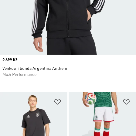
Price
2 699 Kč
Venkovní bunda Argentina Anthem
Muži Performance
Přidat do seznamu přání
Př