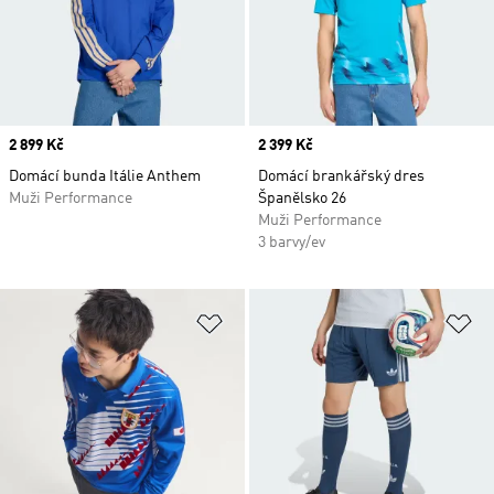
Price
2 899 Kč
Price
2 399 Kč
Domácí bunda Itálie Anthem
Domácí brankářský dres
Muži Performance
Španělsko 26
Muži Performance
3 barvy/ev
Přidat do seznamu přání
Př