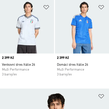
Přidat do seznamu přání
Př
Price
2 399 Kč
Price
2 399 Kč
Venkovní dres Itálie 26
Domácí dres Itálie 26
Muži Performance
Muži Performance
3 barvy/ev
3 barvy/ev
Př