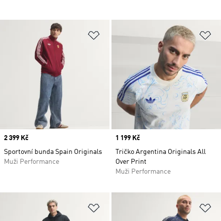
Přidat do seznamu přání
Př
Price
2 399 Kč
Price
1 199 Kč
Sportovní bunda Spain Originals
Tričko Argentina Originals All
Muži Performance
Over Print
Muži Performance
Přidat do seznamu přání
Př