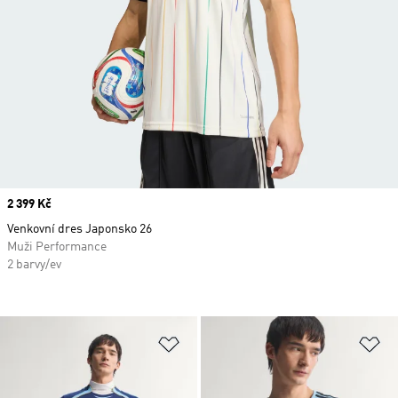
Price
2 399 Kč
Venkovní dres Japonsko 26
Muži Performance
2 barvy/ev
Přidat do seznamu přání
Př