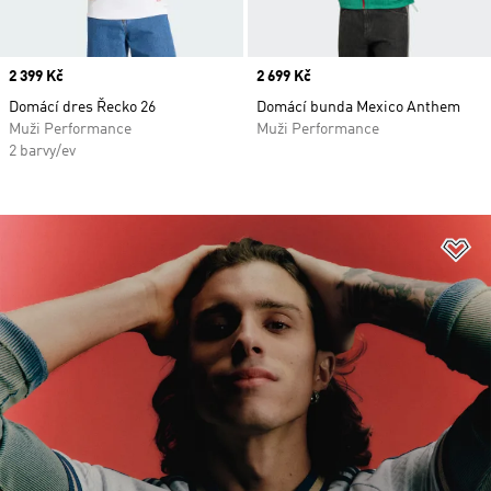
Price
2 399 Kč
Price
2 699 Kč
Domácí dres Řecko 26
Domácí bunda Mexico Anthem
Muži Performance
Muži Performance
2 barvy/ev
Př