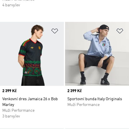
4 barvy/ev
Přidat do seznamu přání
Př
Price
2 399 Kč
Price
2 399 Kč
Venkovní dres Jamaica 26 x Bob
Sportovní bunda Italy Originals
Marley
Muži Performance
Muži Performance
3 barvy/ev