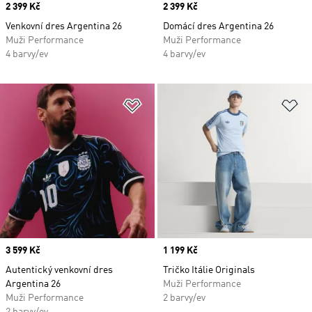
Price
2 399 Kč
Price
2 399 Kč
Venkovní dres Argentina 26
Domácí dres Argentina 26
Muži Performance
Muži Performance
4 barvy/ev
4 barvy/ev
Přidat do seznamu přání
Př
Price
3 599 Kč
Price
1 199 Kč
Autentický venkovní dres
Tričko Itálie Originals
Argentina 26
Muži Performance
Muži Performance
2 barvy/ev