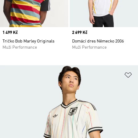
Price
1 499 Kč
Price
2 699 Kč
Tričko Bob Marley Originals
Domácí dres Německo 2006
Muži Performance
Muži Performance
Př