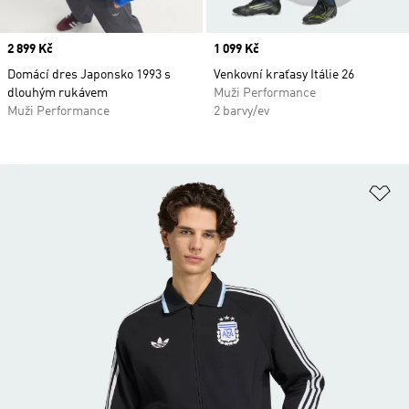
Price
2 899 Kč
Price
1 099 Kč
Domácí dres Japonsko 1993 s
Venkovní kraťasy Itálie 26
dlouhým rukávem
Muži Performance
Muži Performance
2 barvy/ev
Př