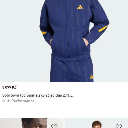
Price
3 099 Kč
Sportovní top Španělsko 26 adidas Z.N.E.
Muži Performance
Přidat do seznamu přání
Př