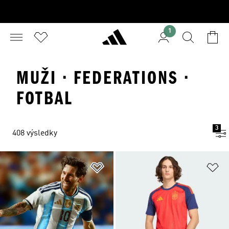
1
MUŽI · FEDERATIONS ·
FOTBAL
3
408 výsledky
Přidat do seznamu přání
Př