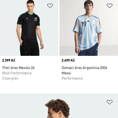
Přidat do seznamu přání
Př
Price
2 399 Kč
Price
2 699 Kč
Třetí dres Mexiko 26
Domácí dres Argentina 2006
Muži Performance
Messi
3 barvy/ev
Performance
Př