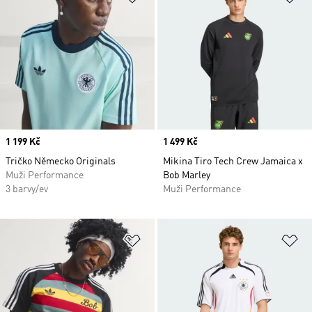
Price
1 199 Kč
Price
1 499 Kč
Tričko Německo Originals
Mikina Tiro Tech Crew Jamaica x
Muži Performance
Bob Marley
3 barvy/ev
Muži Performance
Přidat do seznamu přání
Př