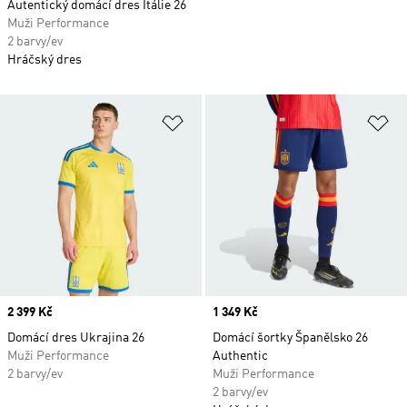
Autentický domácí dres Itálie 26
Muži Performance
2 barvy/ev
Hráčský dres
Přidat do seznamu přání
Př
Price
2 399 Kč
Price
1 349 Kč
Domácí dres Ukrajina 26
Domácí šortky Španělsko 26
Muži Performance
Authentic
2 barvy/ev
Muži Performance
2 barvy/ev