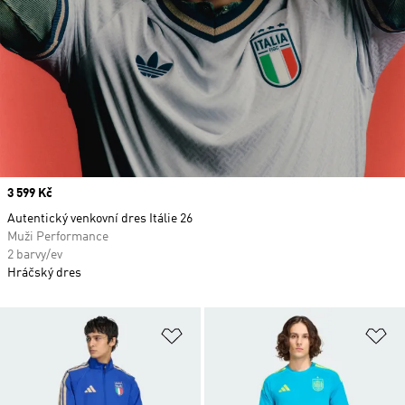
Price
3 599 Kč
Autentický venkovní dres Itálie 26
Muži Performance
2 barvy/ev
Hráčský dres
Přidat do seznamu přání
Př