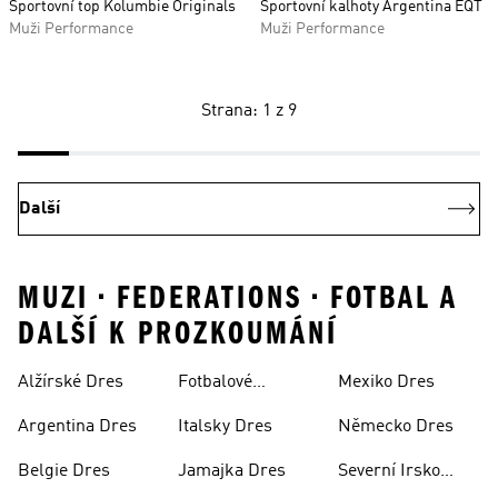
Sportovní top Kolumbie Originals
Sportovní kalhoty Argentina EQT
Muži Performance
Muži Performance
Strana: 1 z 9
Další
MUZI • FEDERATIONS • FOTBAL A
DALŠÍ K PROZKOUMÁNÍ
Alžírské Dres
Fotbalové
Mexiko Dres
Soupravy
Argentina Dres
Italsky Dres
Německo Dres
Belgie Dres
Jamajka Dres
Severní Irsko