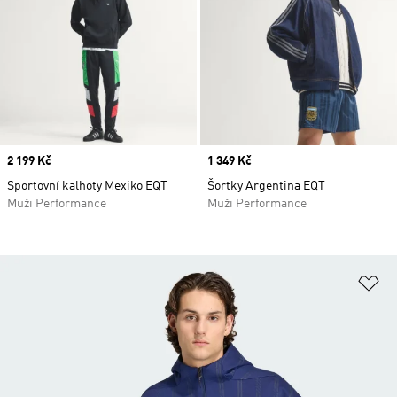
Price
2 199 Kč
Price
1 349 Kč
Sportovní kalhoty Mexiko EQT
Šortky Argentina EQT
Muži Performance
Muži Performance
Př