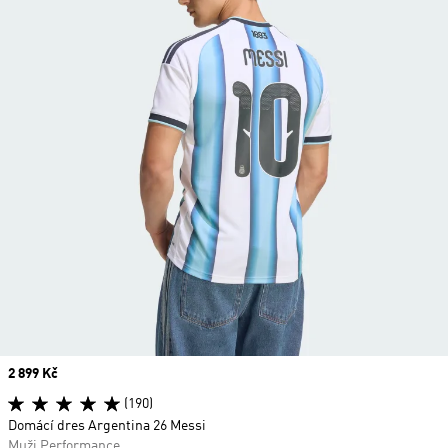
Price
2 899 Kč
(190)
Domácí dres Argentina 26 Messi
Muži Performance