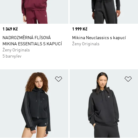
Price
1 349 Kč
Price
1 999 Kč
NADROZMĚRNÁ FLÍSOVÁ
Mikina Neuclassics s kapucí
MIKINA ESSENTIALS S KAPUCÍ
Ženy Originals
Ženy Originals
5 barvy/ev
Přidat do seznamu přání
Př