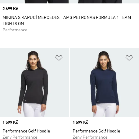
Price
2 699 Kč
MIKINA S KAPUCÍ MERCEDES - AMG PETRONAS FORMULA 1 TEAM
LIGHTS ON
Performance
Přidat do seznamu přání
Př
Price
1 599 Kč
Price
1 599 Kč
Performance Golf Hoodie
Performance Golf Hoodie
Ženy Performance
Ženy Performance