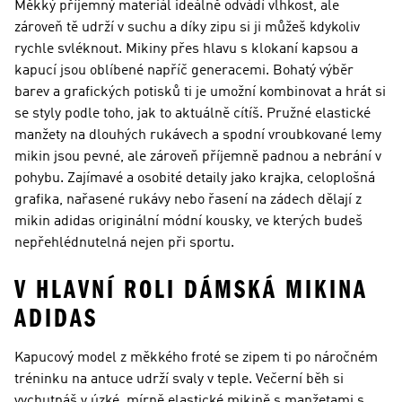
Měkký příjemný materiál ideálně odvádí vlhkost, ale
zároveň tě udrží v suchu a díky zipu si ji můžeš kdykoliv
rychle svléknout. Mikiny přes hlavu s klokaní kapsou a
kapucí jsou oblíbené napříč generacemi. Bohatý výběr
barev a grafických potisků ti je umožní kombinovat a hrát si
se styly podle toho, jak to aktuálně cítíš. Pružné elastické
manžety na dlouhých rukávech a spodní vroubkované lemy
mikin jsou pevné, ale zároveň příjemně padnou a nebrání v
pohybu. Zajímavé a osobité detaily jako krajka, celoplošná
grafika, nařasené rukávy nebo řasení na zádech dělají z
mikin adidas originální módní kousky, ve kterých budeš
nepřehlédnutelná nejen při sportu.
V HLAVNÍ ROLI DÁMSKÁ MIKINA
ADIDAS
Kapucový model z měkkého froté se zipem ti po náročném
tréninku na antuce udrží svaly v teple. Večerní běh si
vychutnáš v úzké, mírně elastické mikině s manžetami s