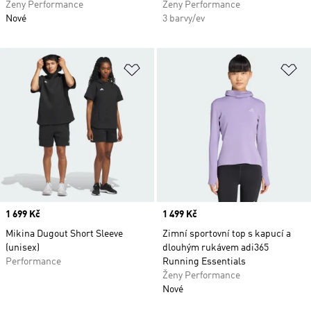
Ženy Performance
Ženy Performance
Nové
3 barvy/ev
Přidat do seznamu přání
Př
Price
1 699 Kč
Price
1 499 Kč
Mikina Dugout Short Sleeve
Zimní sportovní top s kapucí a
(unisex)
dlouhým rukávem adi365
Performance
Running Essentials
Ženy Performance
Nové