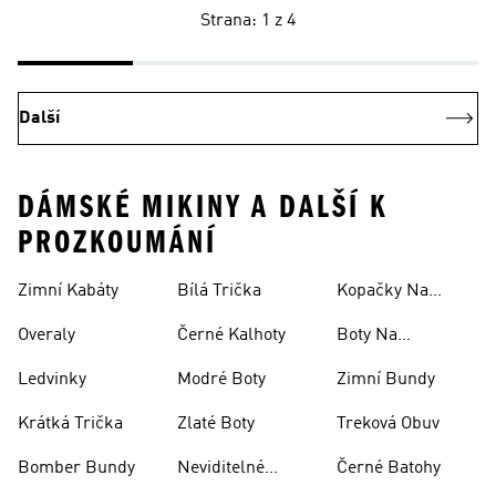
Strana: 1 z 4
Další
DÁMSKÉ MIKINY A DALŠÍ K
PROZKOUMÁNÍ
Zimní Kabáty
Bílá Trička
Kopačky Na
Rugby
Overaly
Černé Kalhoty
Boty Na
Skateboarding
Ledvinky
Modré Boty
Zimní Bundy
Krátká Trička
Zlaté Boty
Treková Obuv
Bomber Bundy
Neviditelné
Černé Batohy
Ponožky