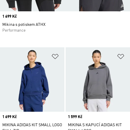
Price
1 699 Kč
Mikina s potiskem ATHX
Performance
Přidat do seznamu přání
Př
Price
1 699 Kč
Price
1 599 Kč
MIKINA ADIDAS KIT SMALL LOGO
MIKINA S KAPUCÍ ADIDAS KIT