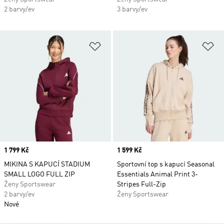
2 barvy/ev
3 barvy/ev
Přidat do seznamu přání
Př
Price
1 799 Kč
Price
1 599 Kč
MIKINA S KAPUCÍ STADIUM
Sportovní top s kapucí Seasonal
SMALL LOGO FULL ZIP
Essentials Animal Print 3-
Ženy Sportswear
Stripes Full-Zip
2 barvy/ev
Ženy Sportswear
Nové