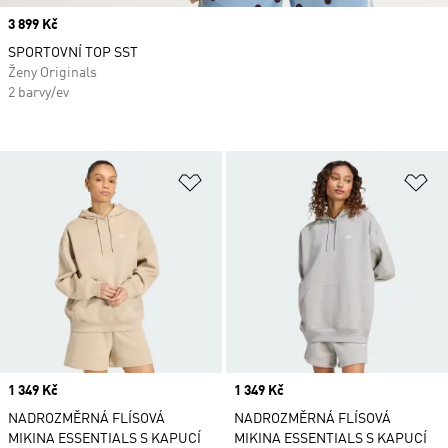
Price
3 899 Kč
SPORTOVNÍ TOP SST
Ženy Originals
2 barvy/ev
Přidat do seznamu přání
Př
Price
1 349 Kč
Price
1 349 Kč
NADROZMĚRNÁ FLÍSOVÁ
NADROZMĚRNÁ FLÍSOVÁ
MIKINA ESSENTIALS S KAPUCÍ
MIKINA ESSENTIALS S KAPUCÍ