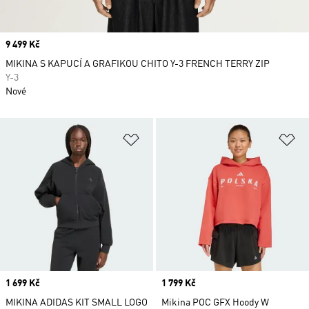
Price
9 499 Kč
MIKINA S KAPUCÍ A GRAFIKOU CHITO Y-3 FRENCH TERRY ZIP
Y-3
Nové
Přidat do seznamu přání
Př
Price
1 699 Kč
Price
1 799 Kč
MIKINA ADIDAS KIT SMALL LOGO
Mikina POC GFX Hoody W