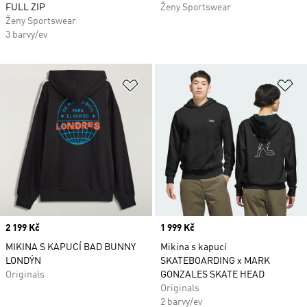
FULL ZIP
Ženy Sportswear
Ženy Sportswear
3 barvy/ev
Přidat do seznamu přání
Př
Price
2 199 Kč
Price
1 999 Kč
MIKINA S KAPUCÍ BAD BUNNY
Mikina s kapucí
LONDÝN
SKATEBOARDING x MARK
Originals
GONZALES SKATE HEAD
Originals
2 barvy/ev