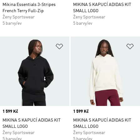
Mikina Essentials 3-Stripes
MIKINA S KAPUCÍ ADIDAS KIT
French Terry Full-Zip
SMALL LOGO
Ženy Sportswear
Ženy Sportswear
5 barvy/ev
5 barvy/ev
Přidat do seznamu přání
Př
Price
1 599 Kč
Price
1 599 Kč
MIKINA S KAPUCÍ ADIDAS KIT
MIKINA S KAPUCÍ ADIDAS KIT
SMALL LOGO
SMALL LOGO
Ženy Sportswear
Ženy Sportswear
5 barvy/ev
5 barvy/ev