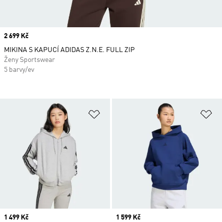
Price
2 699 Kč
MIKINA S KAPUCÍ ADIDAS Z.N.E. FULL ZIP
Ženy Sportswear
5 barvy/ev
Přidat do seznamu přání
Př
Price
1 499 Kč
Price
1 599 Kč