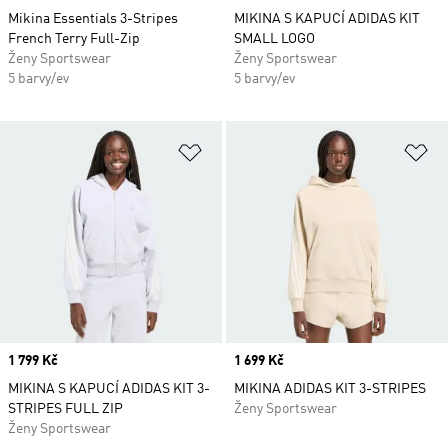
Mikina Essentials 3-Stripes
MIKINA S KAPUCÍ ADIDAS KIT
French Terry Full-Zip
SMALL LOGO
Ženy Sportswear
Ženy Sportswear
5 barvy/ev
5 barvy/ev
Přidat do seznamu přání
Př
Price
1 799 Kč
Price
1 699 Kč
MIKINA S KAPUCÍ ADIDAS KIT 3-
MIKINA ADIDAS KIT 3-STRIPES
STRIPES FULL ZIP
Ženy Sportswear
Ženy Sportswear