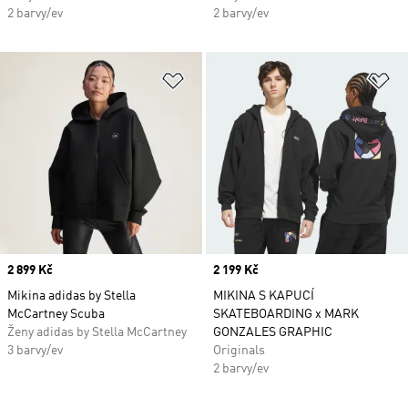
2 barvy/ev
2 barvy/ev
Přidat do seznamu přání
Př
Price
2 899 Kč
Price
2 199 Kč
Mikina adidas by Stella
MIKINA S KAPUCÍ
McCartney Scuba
SKATEBOARDING x MARK
Ženy adidas by Stella McCartney
GONZALES GRAPHIC
3 barvy/ev
Originals
2 barvy/ev