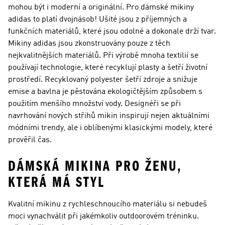
mohou být i moderní a originální. Pro dámské mikiny
adidas to platí dvojnásob! Ušité jsou z příjemných a
funkčních materiálů, které jsou odolné a dokonale drží tvar.
Mikiny adidas jsou zkonstruovány pouze z těch
nejkvalitnějších materiálů. Při výrobě mnoha textilií se
používají technologie, které recyklují plasty a šetří životní
prostředí. Recyklovaný polyester šetří zdroje a snižuje
emise a bavlna je pěstována ekologičtějším způsobem s
použitím menšího množství vody. Designéři se při
navrhování nových střihů mikin inspirují nejen aktuálními
módními trendy, ale i oblíbenými klasickými modely, které
prověřil čas.
DÁMSKÁ MIKINA PRO ŽENU,
KTERÁ MÁ STYL
Kvalitní mikinu z rychleschnoucího materiálu si nebudeš
moci vynachválit při jakémkoliv outdoorovém tréninku.