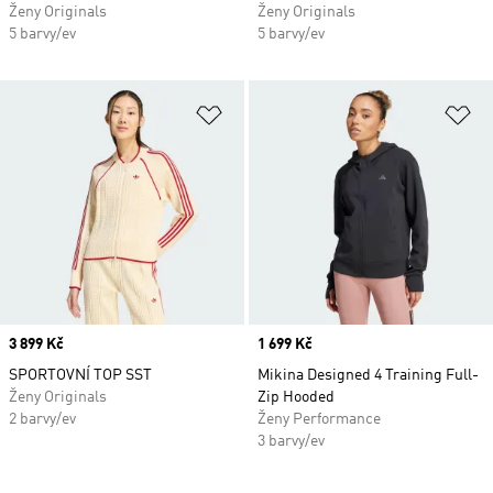
Ženy Originals
Ženy Originals
5 barvy/ev
5 barvy/ev
Přidat do seznamu přání
Př
Price
3 899 Kč
Price
1 699 Kč
SPORTOVNÍ TOP SST
Mikina Designed 4 Training Full-
Ženy Originals
Zip Hooded
2 barvy/ev
Ženy Performance
3 barvy/ev