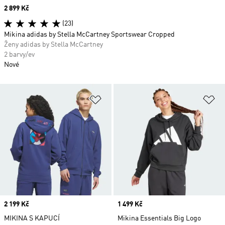
Price
2 899 Kč
(23)
Mikina adidas by Stella McCartney Sportswear Cropped
Ženy adidas by Stella McCartney
2 barvy/ev
Nové
Přidat do seznamu přání
Př
Price
2 199 Kč
Price
1 499 Kč
MIKINA S KAPUCÍ
Mikina Essentials Big Logo