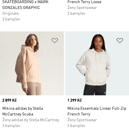
SKATEBOARDING x MARK
French Terry Loose
GONZALES GRAPHIC
Ženy Sportswear
Originals
2 barvy/ev
2 barvy/ev
Přidat do seznamu přání
Př
Price
2 899 Kč
Price
1 299 Kč
Mikina adidas by Stella
Mikina Essentials Linear Full-Zip
McCartney Scuba
French Terry
Ženy adidas by Stella McCartney
Ženy Sportswear
3 barvy/ev
2 barvy/ev