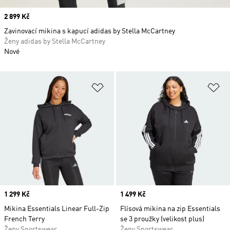
Price
2 899 Kč
Zavinovací mikina s kapucí adidas by Stella McCartney
Ženy adidas by Stella McCartney
Nové
Přidat do seznamu přání
Př
Price
1 299 Kč
Price
1 499 Kč
Mikina Essentials Linear Full-Zip
Flísová mikina na zip Essentials
French Terry
se 3 proužky (velikost plus)
Ženy Sportswear
Ženy Sportswear