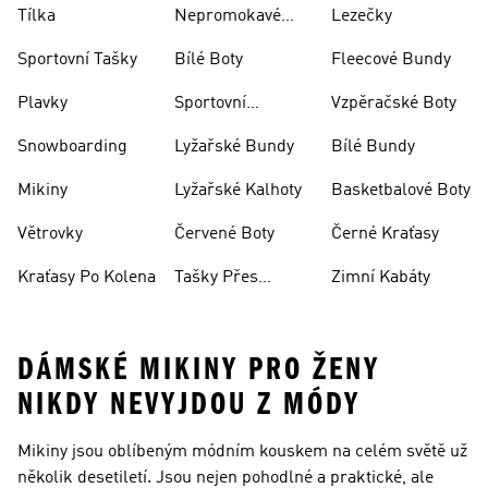
Tílka
Nepromokavé
Lezečky
Bundy
Sportovní Tašky
Bílé Boty
Fleecové Bundy
Plavky
Sportovní
Vzpěračské Boty
Oblečení
Snowboarding
Lyžařské Bundy
Bílé Bundy
Mikiny
Lyžařské Kalhoty
Basketbalové Boty
Větrovky
Červené Boty
Černé Kraťasy
Kraťasy Po Kolena
Tašky Přes
Zimní Kabáty
Rameno
DÁMSKÉ MIKINY PRO ŽENY
NIKDY NEVYJDOU Z MÓDY
Mikiny jsou oblíbeným módním kouskem na celém světě už
několik desetiletí. Jsou nejen pohodlné a praktické, ale