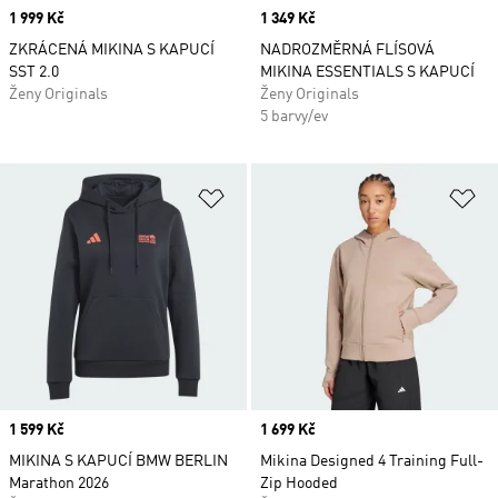
Price
1 999 Kč
Price
1 349 Kč
ZKRÁCENÁ MIKINA S KAPUCÍ
NADROZMĚRNÁ FLÍSOVÁ
SST 2.0
MIKINA ESSENTIALS S KAPUCÍ
Ženy Originals
Ženy Originals
5 barvy/ev
Přidat do seznamu přání
Př
Price
1 599 Kč
Price
1 699 Kč
MIKINA S KAPUCÍ BMW BERLIN
Mikina Designed 4 Training Full-
Marathon 2026
Zip Hooded