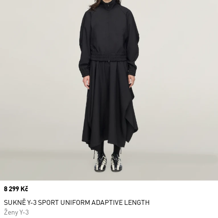
Price
8 299 Kč
SUKNĚ Y-3 SPORT UNIFORM ADAPTIVE LENGTH
Ženy Y-3