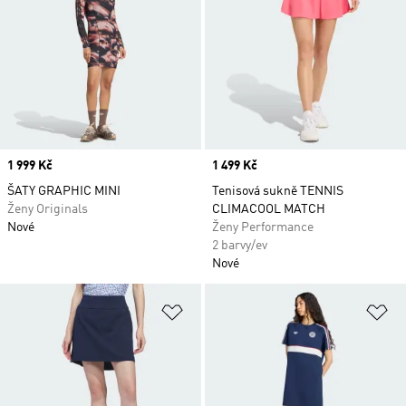
Price
1 999 Kč
Price
1 499 Kč
ŠATY GRAPHIC MINI
Tenisová sukně TENNIS
Ženy Originals
CLIMACOOL MATCH
Nové
Ženy Performance
2 barvy/ev
Nové
Přidat do seznamu přání
Př