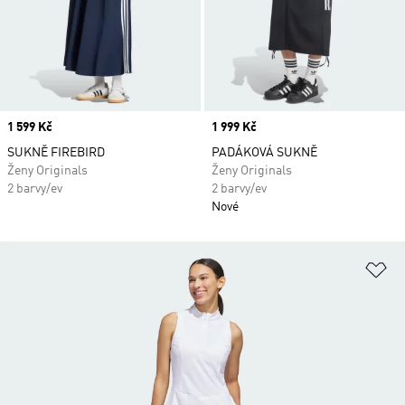
Price
1 599 Kč
Price
1 999 Kč
SUKNĚ FIREBIRD
PADÁKOVÁ SUKNĚ
Ženy Originals
Ženy Originals
2 barvy/ev
2 barvy/ev
Nové
Př