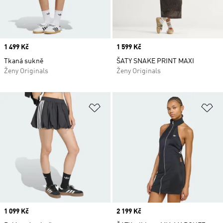
Price
1 499 Kč
Price
1 599 Kč
Tkaná sukně
ŠATY SNAKE PRINT MAXI
Ženy Originals
Ženy Originals
Přidat do seznamu přání
Př
Price
1 099 Kč
Price
2 199 Kč