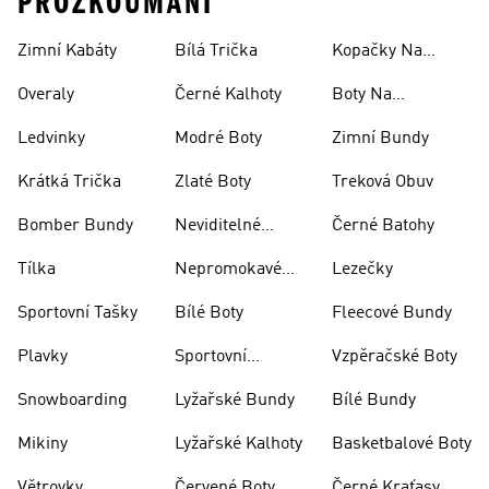
PROZKOUMÁNÍ
Zimní Kabáty
Bílá Trička
Kopačky Na
Rugby
Overaly
Černé Kalhoty
Boty Na
Skateboarding
Ledvinky
Modré Boty
Zimní Bundy
Krátká Trička
Zlaté Boty
Treková Obuv
Bomber Bundy
Neviditelné
Černé Batohy
Ponožky
Tílka
Nepromokavé
Lezečky
Bundy
Sportovní Tašky
Bílé Boty
Fleecové Bundy
Plavky
Sportovní
Vzpěračské Boty
Oblečení
Snowboarding
Lyžařské Bundy
Bílé Bundy
Mikiny
Lyžařské Kalhoty
Basketbalové Boty
Větrovky
Červené Boty
Černé Kraťasy