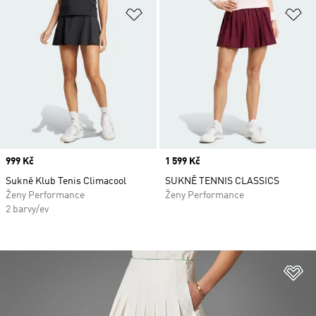
Přidat do seznamu přání
Př
Price
999 Kč
Price
1 599 Kč
Sukně Klub Tenis Climacool
SUKNĚ TENNIS CLASSICS
Ženy Performance
Ženy Performance
2 barvy/ev
Př