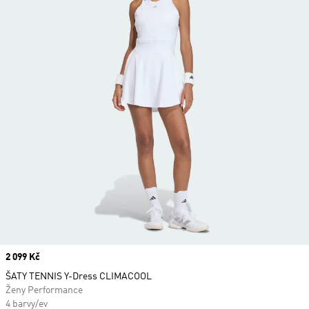
Price
2 099 Kč
ŠATY TENNIS Y-Dress CLIMACOOL
Ženy Performance
4 barvy/ev