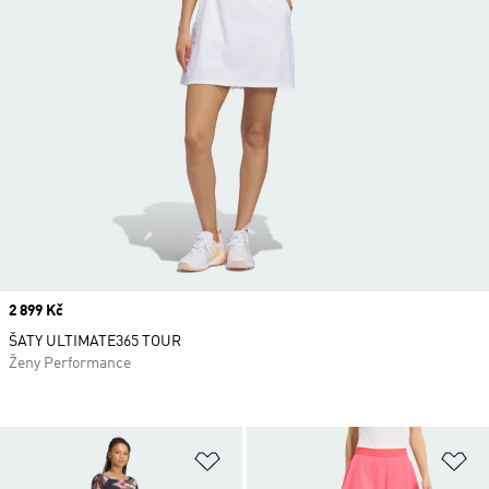
Price
2 899 Kč
ŠATY ULTIMATE365 TOUR
Ženy Performance
Přidat do seznamu přání
Př