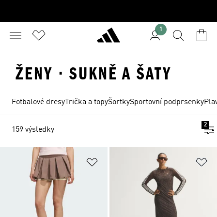
1
ŽENY · SUKNĚ A ŠATY
Fotbalové dresy
Trička a topy
Šortky
Sportovní podprsenky
Pla
2
159 výsledky
Přidat do seznamu přání
Př