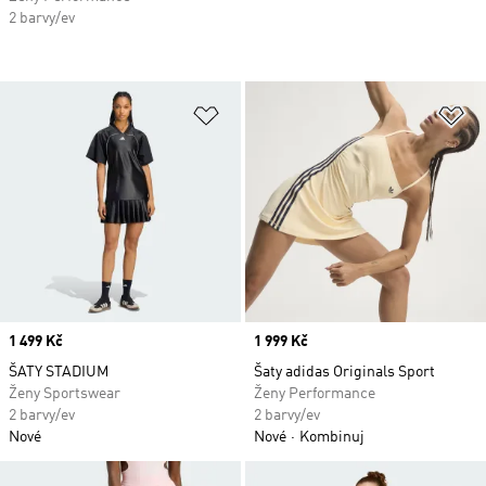
2 barvy/ev
Přidat do seznamu přání
Př
Price
1 499 Kč
Price
1 999 Kč
ŠATY STADIUM
Šaty adidas Originals Sport
Ženy Sportswear
Ženy Performance
2 barvy/ev
2 barvy/ev
Nové
Nové
Kombinuj