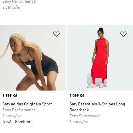
Ženy Performance
2 barvy/ev
Přidat do seznamu přání
Př
Price
1 999 Kč
Price
1 099 Kč
Šaty adidas Originals Sport
Šaty Essentials 3-Stripes Long
Ženy Performance
Racerback
2 barvy/ev
Ženy Sportswear
Nové
Kombinuj
3 barvy/ev