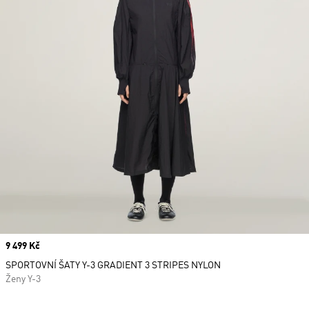
Price
9 499 Kč
SPORTOVNÍ ŠATY Y-3 GRADIENT 3 STRIPES NYLON
Ženy Y-3