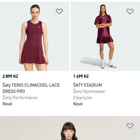
Přidat do seznamu přání
Př
Price
2 899 Kč
Price
1 499 Kč
Šaty TENIS CLIMACOOL LACE
ŠATY STADIUM
DRESS PRO
Ženy Sportswear
Ženy Performance
2 barvy/ev
Nové
Nové
Př