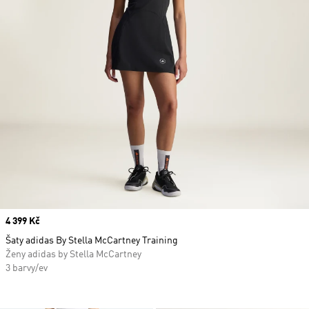
Price
4 399 Kč
Šaty adidas By Stella McCartney Training
Ženy adidas by Stella McCartney
3 barvy/ev