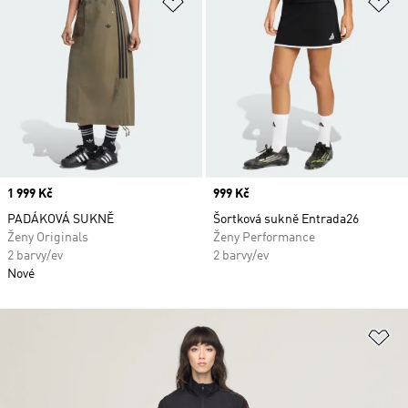
Přidat do seznamu přání
Př
Price
1 999 Kč
Price
999 Kč
PADÁKOVÁ SUKNĚ
Šortková sukně Entrada26
Ženy Originals
Ženy Performance
2 barvy/ev
2 barvy/ev
Nové
Př