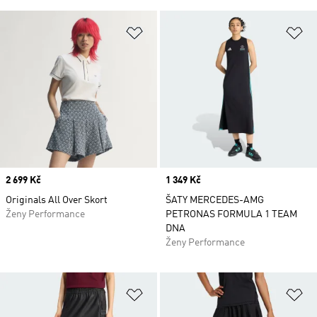
Přidat do seznamu přání
Př
Price
2 699 Kč
Price
1 349 Kč
Originals All Over Skort
ŠATY MERCEDES-AMG
Ženy Performance
PETRONAS FORMULA 1 TEAM
DNA
Ženy Performance
Přidat do seznamu přání
Př