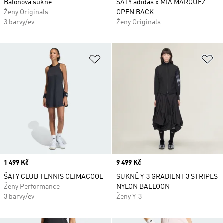
Balónová sukně
ŠATY adidas x MIA MARQUEZ
Ženy Originals
OPEN BACK
3 barvy/ev
Ženy Originals
Přidat do seznamu přání
Př
Price
1 499 Kč
Price
9 499 Kč
ŠATY CLUB TENNIS CLIMACOOL
SUKNĚ Y-3 GRADIENT 3 STRIPES
Ženy Performance
NYLON BALLOON
3 barvy/ev
Ženy Y-3