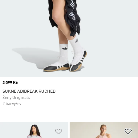
Price
2 099 Kč
SUKNĚ ADIBREAK RUCHED
Ženy Originals
2 barvy/ev
Přidat do seznamu přání
Př