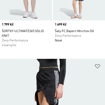
Price
1 799 Kč
Price
1 699 Kč
ŠORTKY ULTIMATE365 SOLID
Šaty FC Bayern Mnichov OG
KNIT
Ženy Performance
Ženy Performance
Nové
4 barvy/ev
Př