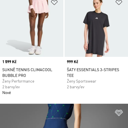
Přidat do seznamu přání
Př
Price
1 599 Kč
Price
999 Kč
SUKNĚ TENNIS CLIMACOOL
ŠATY ESSENTIALS 3-STRIPES
BUBBLE PRO
TEE
Ženy Performance
Ženy Sportswear
2 barvy/ev
2 barvy/ev
Nové
Př