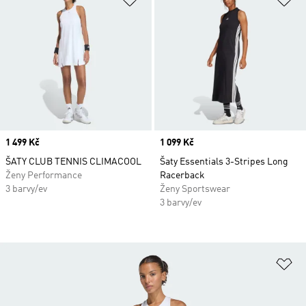
Price
1 499 Kč
Price
1 099 Kč
ŠATY CLUB TENNIS CLIMACOOL
Šaty Essentials 3-Stripes Long
Ženy Performance
Racerback
3 barvy/ev
Ženy Sportswear
3 barvy/ev
Př