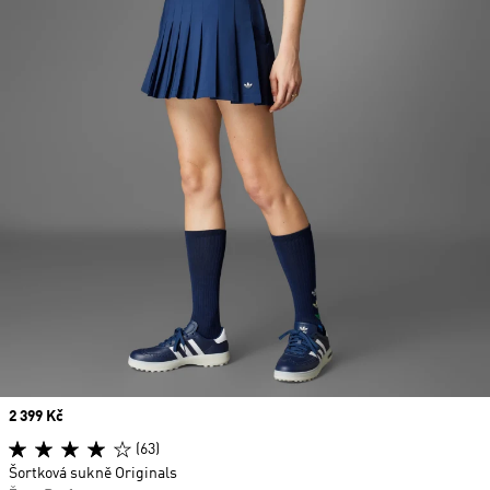
Price
2 399 Kč
(63)
Šortková sukně Originals