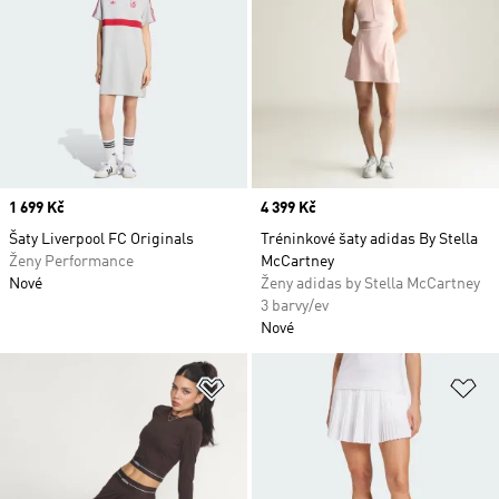
Price
1 699 Kč
Price
4 399 Kč
Šaty Liverpool FC Originals
Tréninkové šaty adidas By Stella
Ženy Performance
McCartney
Nové
Ženy adidas by Stella McCartney
3 barvy/ev
Nové
Přidat do seznamu přání
Př