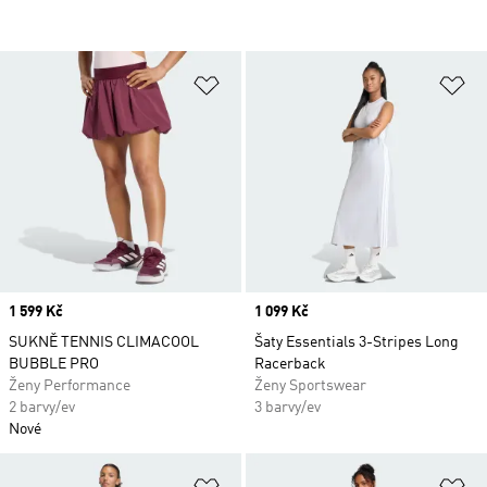
Přidat do seznamu přání
Př
Price
1 599 Kč
Price
1 099 Kč
SUKNĚ TENNIS CLIMACOOL
Šaty Essentials 3-Stripes Long
BUBBLE PRO
Racerback
Ženy Performance
Ženy Sportswear
2 barvy/ev
3 barvy/ev
Nové
Přidat do seznamu přání
Př