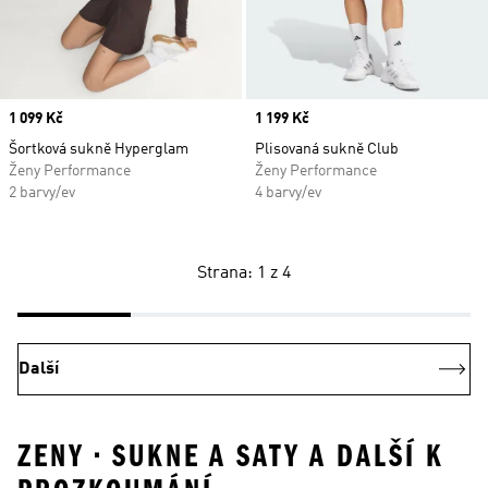
Price
1 099 Kč
Price
1 199 Kč
Šortková sukně Hyperglam
Plisovaná sukně Club
Ženy Performance
Ženy Performance
2 barvy/ev
4 barvy/ev
Strana: 1 z 4
Další
ZENY • SUKNE A SATY A DALŠÍ K