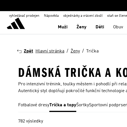
vyhledávač prodejen
Nápověda
objednávky a vrácení zboží
staň se člen
Muži
Ženy
Děti
Obuv
Zpět
Hlavní stránka
Ženy
Trička
DÁMSKÁ TRIČKA A K
Pro intenzivní trénink, toulky městem i pohodlí při rel
Autentický styl doplňují pokročilé funkční technologie 
Fotbalové dresy
Trička a topy
Šortky
Sportovní podprse
782 výsledky