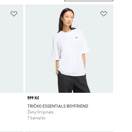
Přidat do seznamu přání
Přidat do 
Price
599 Kč
TRIČKO ESSENTIALS BOYFRIEND
Ženy Originals
7 barvy/ev