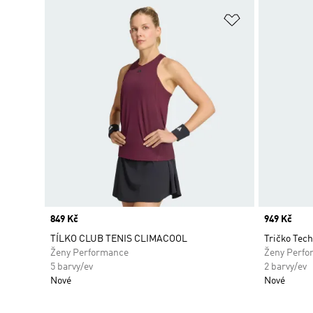
Přidat do sez
Price
849 Kč
Price
949 Kč
TÍLKO CLUB TENIS CLIMACOOL
Tričko Tech
Ženy Performance
Ženy Perfo
5 barvy/ev
2 barvy/ev
Nové
Nové