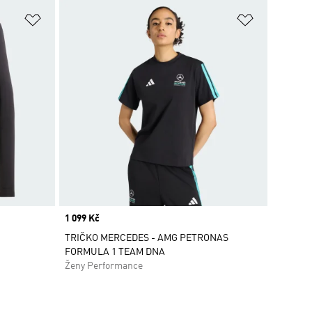
Přidat do seznamu přání
Přidat do 
Price
1 099 Kč
TRIČKO MERCEDES - AMG PETRONAS
FORMULA 1 TEAM DNA
Ženy Performance