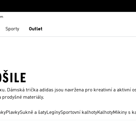
em
Sporty
Outlet
OŠILE
axu. Dámská trička adidas jsou navržena pro kreativní a aktivní o
a prodyšné materiály.
nky
Plavky
Sukně a šaty
Legíny
Sportovní kalhoty
Kalhoty
Mikiny s k