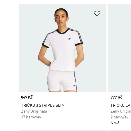
Přidat do sez
Price
849 Kč
Price
999 Kč
TRIČKO 3 STRIPES SLIM
TRIČKO LA
Ženy Originals
Ženy Origin
17 barvy/ev
2 barvy/ev
Nové