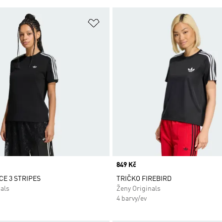
namu přání
Přidat do seznamu přání
Price
849 Kč
CE 3 STRIPES
TRIČKO FIREBIRD
als
Ženy Originals
4 barvy/ev