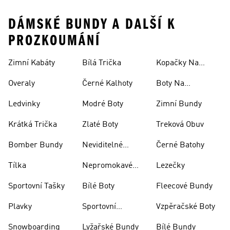
DÁMSKÉ BUNDY A DALŠÍ K
PROZKOUMÁNÍ
Zimní Kabáty
Bílá Trička
Kopačky Na
Rugby
Overaly
Černé Kalhoty
Boty Na
Skateboarding
Ledvinky
Modré Boty
Zimní Bundy
Krátká Trička
Zlaté Boty
Treková Obuv
Bomber Bundy
Neviditelné
Černé Batohy
Ponožky
Tílka
Nepromokavé
Lezečky
Bundy
Sportovní Tašky
Bílé Boty
Fleecové Bundy
Plavky
Sportovní
Vzpěračské Boty
Oblečení
Snowboarding
Lyžařské Bundy
Bílé Bundy