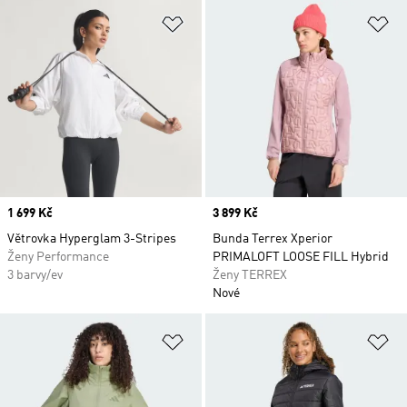
Přidat do seznamu přání
Př
Price
1 699 Kč
Price
3 899 Kč
Větrovka Hyperglam 3-Stripes
Bunda Terrex Xperior
Ženy Performance
PRIMALOFT LOOSE FILL Hybrid
3 barvy/ev
Ženy TERREX
Nové
Přidat do seznamu přání
Př