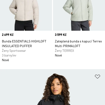
Price
2 699 Kč
Price
3 599 Kč
Bunda ESSENTIALS HIGHLOFT
Zateplená bunda s kapucí Terrex
INSULATED PUFFER
Multi PRIMALOFT
Ženy Sportswear
Ženy TERREX
3 barvy/ev
Nové
Nové
Př