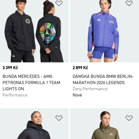
Přidat do seznamu přání
Př
Price
3 399 Kč
Price
2 899 Kč
BUNDA MERCEDES - AMG
DÁMSKÁ BUNDA BMW BERLIN-
PETRONAS FORMULA 1 TEAM
MARATHON 2026 LEGENDS
LIGHTS ON
Ženy Performance
Performance
Nové
Přidat do seznamu přání
Př