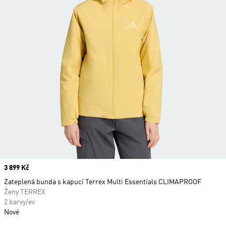
Price
3 899 Kč
Zateplená bunda s kapucí Terrex Multi Essentials CLIMAPROOF
Ženy TERREX
2 barvy/ev
Nové