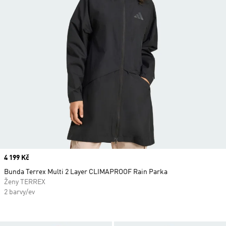
Price
4 199 Kč
Bunda Terrex Multi 2 Layer CLIMAPROOF Rain Parka
Ženy TERREX
2 barvy/ev