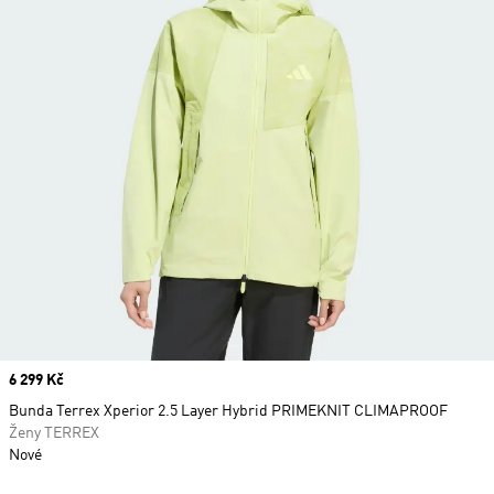
Price
6 299 Kč
Bunda Terrex Xperior 2.5 Layer Hybrid PRIMEKNIT CLIMAPROOF
Ženy TERREX
Nové