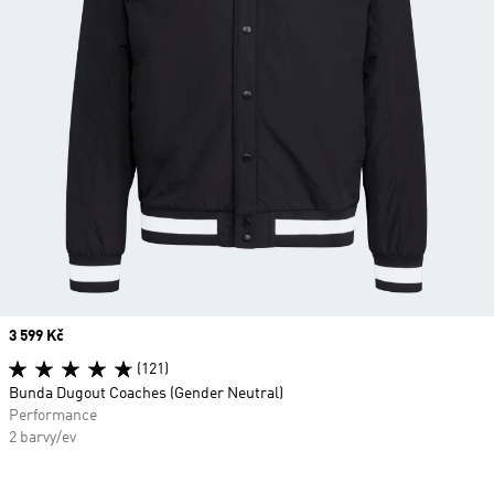
Price
3 599 Kč
(121)
Bunda Dugout Coaches (Gender Neutral)
Performance
2 barvy/ev