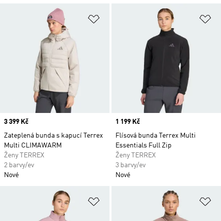
Přidat do seznamu přání
Př
Price
3 399 Kč
Price
1 199 Kč
Zateplená bunda s kapucí Terrex
Flísová bunda Terrex Multi
Multi CLIMAWARM
Essentials Full Zip
Ženy TERREX
Ženy TERREX
2 barvy/ev
3 barvy/ev
Nové
Nové
Přidat do seznamu přání
Př