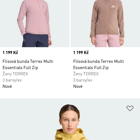
Price
1 199 Kč
Price
1 199 Kč
Flísová bunda Terrex Multi
Flísová bunda Terrex Multi
Essentials Full Zip
Essentials Full Zip
Ženy TERREX
Ženy TERREX
3 barvy/ev
3 barvy/ev
Nové
Nové
Př