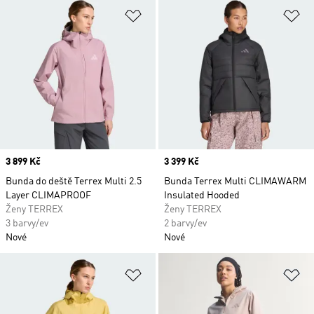
Přidat do seznamu přání
Př
Price
3 899 Kč
Price
3 399 Kč
Bunda do deště Terrex Multi 2.5
Bunda Terrex Multi CLIMAWARM
Layer CLIMAPROOF
Insulated Hooded
Ženy TERREX
Ženy TERREX
3 barvy/ev
2 barvy/ev
Nové
Nové
Přidat do seznamu přání
Př