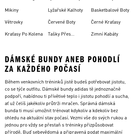
Mikiny
Lyžařské Kalhoty
Basketbalové Boty
Větrovky
Červené Boty
Černé Kraťasy
Kraťasy Po Kolena
Tašky Přes
Zimní Kabáty
Rameno
DÁMSKÉ BUNDY ANEB POHODLÍ
ZA KAŽDÉHO POČASÍ
Během venkovních tréninků jistě budeš potřebovat jistotu,
co se týče outfitu. Dámské bundy adidas tě jednoznačně
podpoří, nabídnou ti přívětivé teplo i jistotu pohodlí a sucha,
ať už čelíš jakékoliv průtrži mračen. Správná dámská
bunda ti musí umožnit trénovat kdykoliv a kdekoliv bez
ohledu na aktuální stav počasí. Vezmi vše do svých rukou a
jednou pro vždy se přestaň s tréninky přizpůsobovat
přírodě. Buď sebevědomá a připravená podat maximální