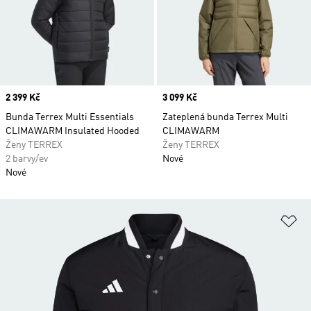
Price
2 399 Kč
Price
3 099 Kč
Bunda Terrex Multi Essentials
Zateplená bunda Terrex Multi
CLIMAWARM Insulated Hooded
CLIMAWARM
Ženy TERREX
Ženy TERREX
2 barvy/ev
Nové
Nové
Př