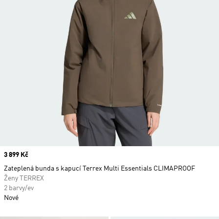
Price
3 899 Kč
Zateplená bunda s kapucí Terrex Multi Essentials CLIMAPROOF
Ženy TERREX
2 barvy/ev
Nové