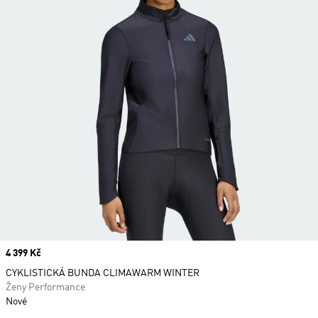
Price
4 399 Kč
CYKLISTICKÁ BUNDA CLIMAWARM WINTER
Ženy Performance
Nové