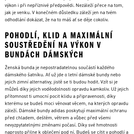
výkon i při nepříznivé předpovědi. Nezáleží přece na tom,
jak je venku. V konečném důsledku záleží jen na tvém
odhodlání dokázat, že na to máš ať se děje cokoliv.
POHODLÍ, KLID A MAXIMÁLNÍ
SOUSTŘEDĚNÍ NA VÝKON V
BUNDÁCH DÁMSKÝCH
Ženská bunda je nepostradatelnou součástí každého
dámského šatníku. Ať už jde o letní dámské bundy nebo
jejich zimní alternativy, jistě se ti budou hodit. Vzít si je
můžeš díky jejich voděodolnosti opravdu kamkoliv. Už jejich
přítomnost ti umocní pocit klidu a připravenosti, díky
kterému se budeš moci věnovat věcem, na kterých opravdu
záleží. Dámské bundy adidas poskytují maximální ochranu
před chladem, deštěm, větrem a vůbec před všemi
nevyzpytatelnými změnami počasí. Díky své hmotnosti
naprosto přilne k oblečení pod ní. Budeš se cítit v pohodlí a