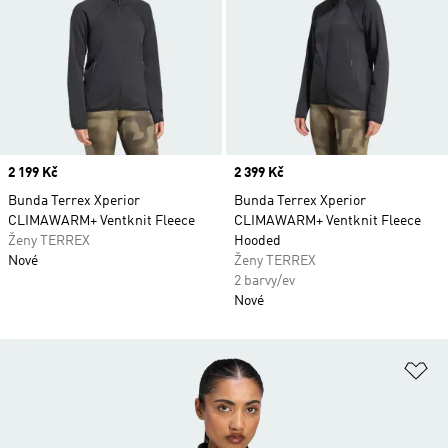
Price
2 199 Kč
Price
2 399 Kč
Bunda Terrex Xperior
Bunda Terrex Xperior
CLIMAWARM+ Ventknit Fleece
CLIMAWARM+ Ventknit Fleece
Ženy TERREX
Hooded
Nové
Ženy TERREX
2 barvy/ev
Nové
Př