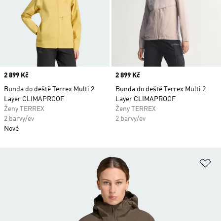
Price
2 899 Kč
Price
2 899 Kč
Bunda do deště Terrex Multi 2
Bunda do deště Terrex Multi 2
Layer CLIMAPROOF
Layer CLIMAPROOF
Ženy TERREX
Ženy TERREX
2 barvy/ev
2 barvy/ev
Nové
Př