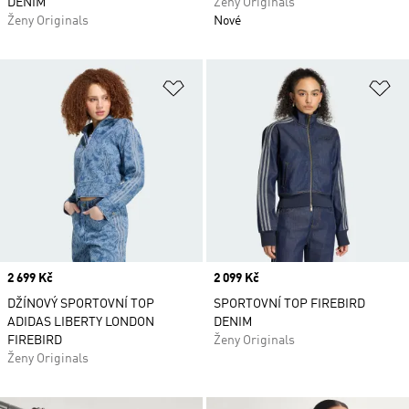
DENIM
Ženy Originals
Ženy Originals
Nové
Přidat do seznamu přání
Př
Price
2 699 Kč
Price
2 099 Kč
DŽÍNOVÝ SPORTOVNÍ TOP
SPORTOVNÍ TOP FIREBIRD
ADIDAS LIBERTY LONDON
DENIM
FIREBIRD
Ženy Originals
Ženy Originals