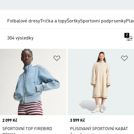
Fotbalové dresy
Trička a topy
Šortky
Sportovní podprsenky
Pla
2
304 výsledky
Přidat do seznamu přání
Př
Price
2 099 Kč
Price
3 599 Kč
SPORTOVNÍ TOP FIREBIRD
PLISOVANÝ SPORTOVNÍ KABÁT