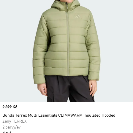
Price
2 399 Kč
Bunda Terrex Multi Essentials CLIMAWARM Insulated Hooded
Ženy TERREX
2 barvy/ev