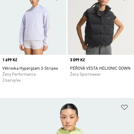
Price
1 699 Kč
Price
3 099 Kč
Větrovka Hyperglam 3-Stripes
PÉŘOVÁ VESTA HELIONIC DOWN
Ženy Performance
Ženy Sportswear
3 barvy/ev
Př