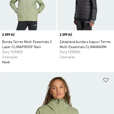
Price
2 399 Kč
Price
2 399 Kč
Bunda Terrex Multi Essentials 2
Zateplená bunda s kapucí Terrex
Layer CLIMAPROOF Rain
Multi Essentials CLIMAWARM
Ženy TERREX
Ženy TERREX
2 barvy/ev
3 barvy/ev
Nové
Př