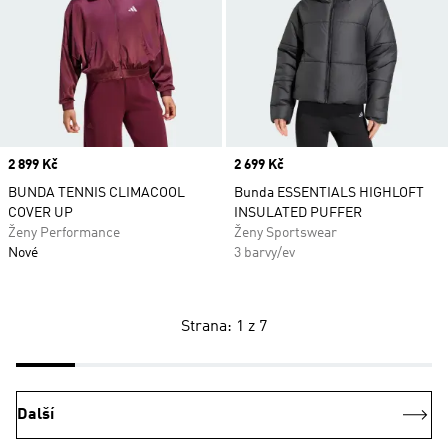
Price
2 899 Kč
Price
2 699 Kč
BUNDA TENNIS CLIMACOOL
Bunda ESSENTIALS HIGHLOFT
COVER UP
INSULATED PUFFER
Ženy Performance
Ženy Sportswear
Nové
3 barvy/ev
Strana: 1 z 7
Další