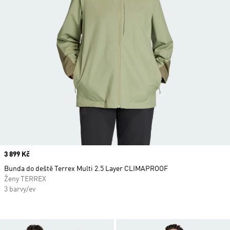
Price
3 899 Kč
Bunda do deště Terrex Multi 2.5 Layer CLIMAPROOF
Ženy TERREX
3 barvy/ev