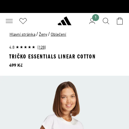
1
/
/
Hlavní stránka
Ženy
Oblečení
4.8
(128)
TRIČKO ESSENTIALS LINEAR COTTON
Cena
499 Kč