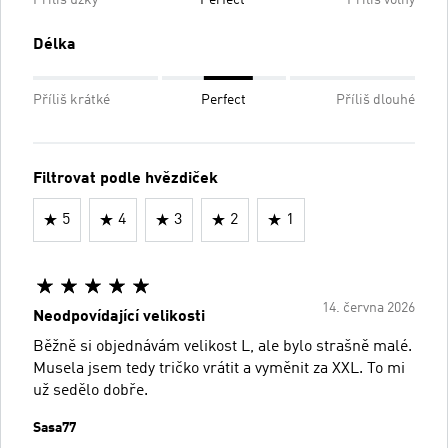
Délka
Příliš krátké
Perfect
Příliš dlouhé
Filtrovat podle hvězdiček
5
4
3
2
1
14. června 2026
Neodpovídající velikosti
Běžně si objednávám velikost L, ale bylo strašně malé.
Musela jsem tedy tričko vrátit a vyměnit za XXL. To mi
už sedělo dobře.
Sasa77