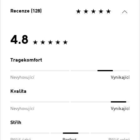
Recenze (128)
4.8
Tragekomfort
Nevyhovující
Vynikající
Kvalita
Nevyhovující
Vynikající
Střih
Příliš úzký
Perfect
Příliš volný