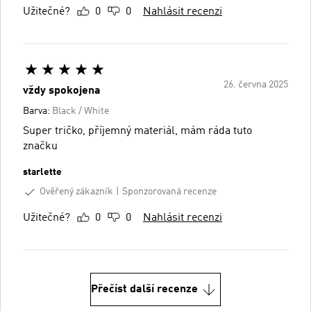
Užitečné?
0
0
Nahlásit recenzi
26. června 2025
vždy spokojena
Barva:
Black / White
Super tričko, příjemný materiál, mám ráda tuto
značku
starlette
Ověřený zákazník
Sponzorovaná recenze
Užitečné?
0
0
Nahlásit recenzi
Přečíst další recenze