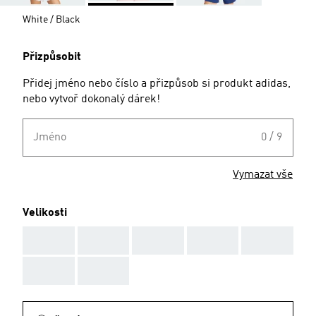
White / Black
Přizpůsobit
Přidej jméno nebo číslo a přizpůsob si produkt adidas,
nebo vytvoř dokonalý dárek!
Jméno
0 / 9
Vymazat vše
Velikosti
AAA
AAA
AAA
AAA
AAA
AAA
AAA