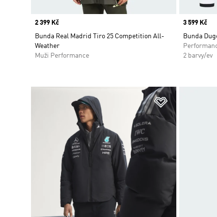
Price
2 399 Kč
Price
3 599 Kč
Bunda Real Madrid Tiro 25 Competition All-
Bunda Dugo
Weather
Performan
Muži Performance
2 barvy/ev
Přidat do sez