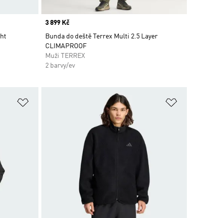
Price
3 899 Kč
ght
Bunda do deště Terrex Multi 2.5 Layer
CLIMAPROOF
Muži TERREX
2 barvy/ev
Přidat do seznamu přání
Přidat do 