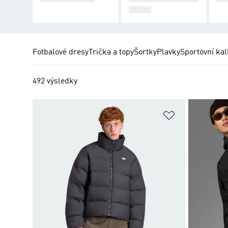
UNDY
Fotbalové dresy
Trička a topy
Šortky
Plavky
Sportovní kal
492 výsledky
Přidat do sez