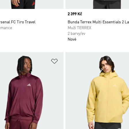
Price
2 399 Kč
senal FC Tiro Travel
Bunda Terrex Multi Essentials 2 La
rmance
Muži TERREX
2 barvy/ev
Nové
namu přání
Přidat do seznamu přání