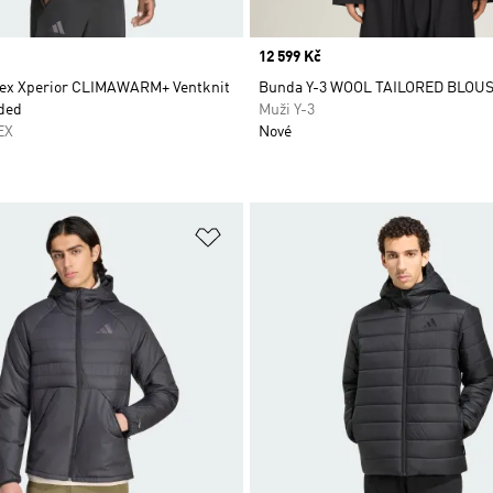
Price
12 599 Kč
ex Xperior CLIMAWARM+ Ventknit
Bunda Y-3 WOOL TAILORED BLOU
ded
Muži Y-3
EX
Nové
namu přání
Přidat do seznamu přání