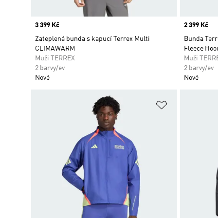
Price
3 399 Kč
Price
2 399 Kč
Zateplená bunda s kapucí Terrex Multi
Bunda Terr
CLIMAWARM
Fleece Hoo
Muži TERREX
Muži TERR
2 barvy/ev
2 barvy/ev
Nové
Nové
Přidat do sez