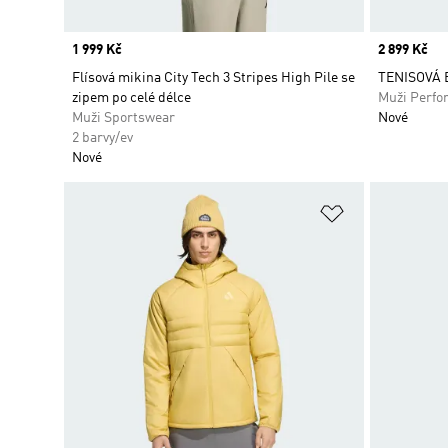
Price
1 999 Kč
Price
2 899 Kč
Flísová mikina City Tech 3 Stripes High Pile se
TENISOVÁ
zipem po celé délce
Muži Perfo
Muži Sportswear
Nové
2 barvy/ev
Nové
Přidat do sez