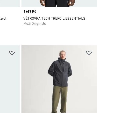
Price
1 699 Kč
ravel
VĚTROVKA TECH TREFOIL ESSENTIALS
Muži Originals
Přidat do seznamu přání
Přidat do 