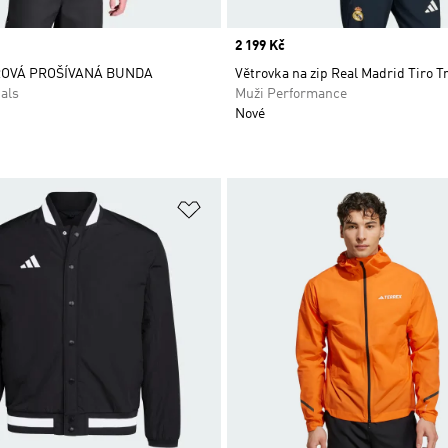
Price
2 199 Kč
OVÁ PROŠÍVANÁ BUNDA
Větrovka na zip Real Madrid Tiro T
als
Muži Performance
Nové
namu přání
Přidat do seznamu přání