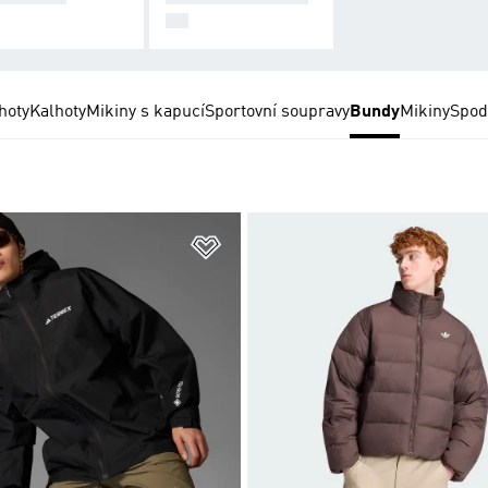
DY
hoty
Kalhoty
Mikiny s kapucí
Sportovní soupravy
Bundy
Mikiny
Spod
namu přání
Přidat do seznamu přání