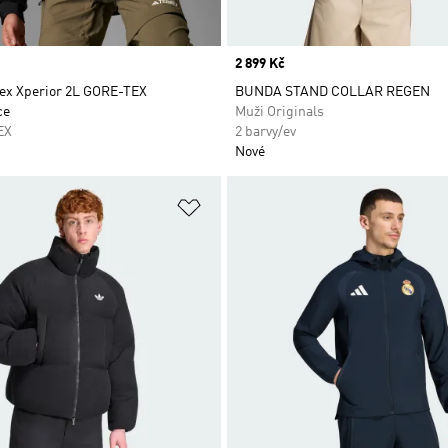
Price
2 899 Kč
ex Xperior 2L GORE-TEX
BUNDA STAND COLLAR REGEN
ce
Muži Originals
EX
2 barvy/ev
Nové
namu přání
Přidat do seznamu přání