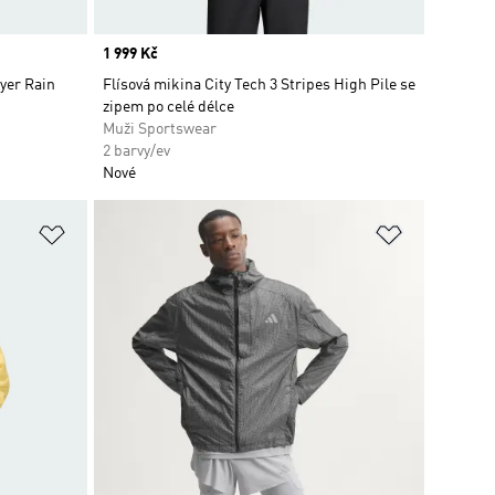
Price
1 999 Kč
yer Rain
Flísová mikina City Tech 3 Stripes High Pile se
zipem po celé délce
Muži Sportswear
2 barvy/ev
Nové
Přidat do seznamu přání
Přidat do 