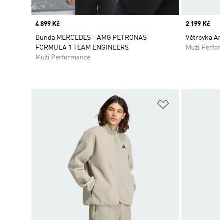
Price
4 899 Kč
Price
2 199 Kč
Bunda MERCEDES - AMG PETRONAS
Větrovka Ar
FORMULA 1 TEAM ENGINEERS
Muži Perfo
Muži Performance
Přidat do sez