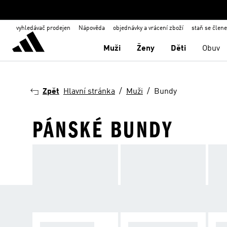
vyhledávač prodejen
Nápověda
objednávky a vrácení zboží
staň se člen
Muži
Ženy
Děti
Obuv
Zpět
Hlavní stránka
Muži
Bundy
PÁNSKÉ BUNDY
ZIMNÍ BUNDY
NEPROMOKAVÉ B
VĚ