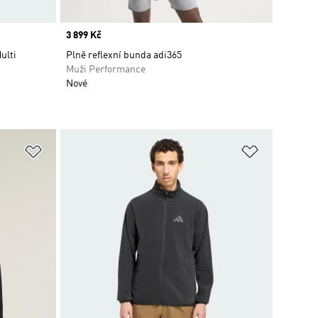
Price
3 899 Kč
ulti
Plně reflexní bunda adi365
Muži Performance
Nové
Přidat do seznamu přání
Přidat do 