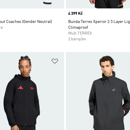
Price
4 399 Kč
ut Coaches (Gender Neutral)
Bunda Terrex Xperior 2.5 Layer Li
ce
Climaproof
Muži TERREX
2 barvy/ev
namu přání
Přidat do seznamu přání