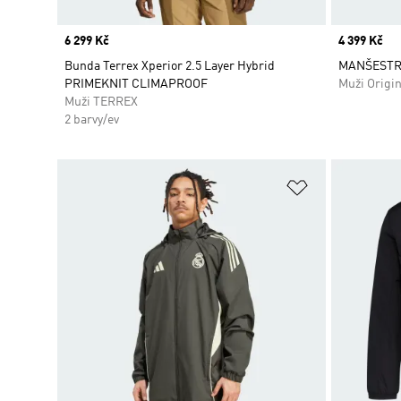
Price
6 299 Kč
Price
4 399 Kč
Bunda Terrex Xperior 2.5 Layer Hybrid
MANŠESTR
PRIMEKNIT CLIMAPROOF
Muži Origin
Muži TERREX
2 barvy/ev
Přidat do sez