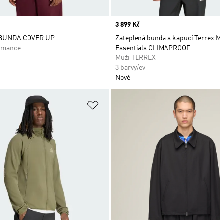
Price
3 899 Kč
 BUNDA COVER UP
Zateplená bunda s kapucí Terrex M
rmance
Essentials CLIMAPROOF
Muži TERREX
3 barvy/ev
Nové
namu přání
Přidat do seznamu přání