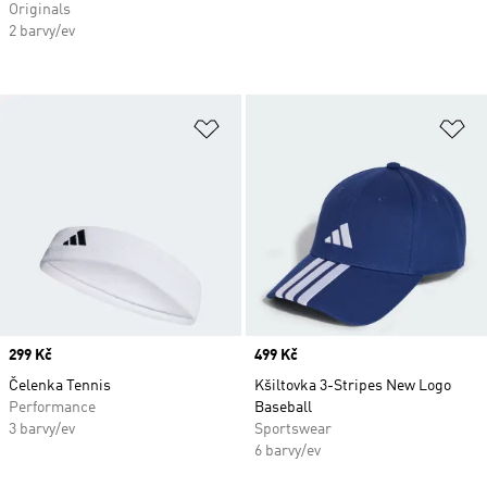
Originals
2 barvy/ev
Přidat do seznamu přání
Př
Price
299 Kč
Price
499 Kč
Čelenka Tennis
Kšiltovka 3-Stripes New Logo
Performance
Baseball
3 barvy/ev
Sportswear
6 barvy/ev