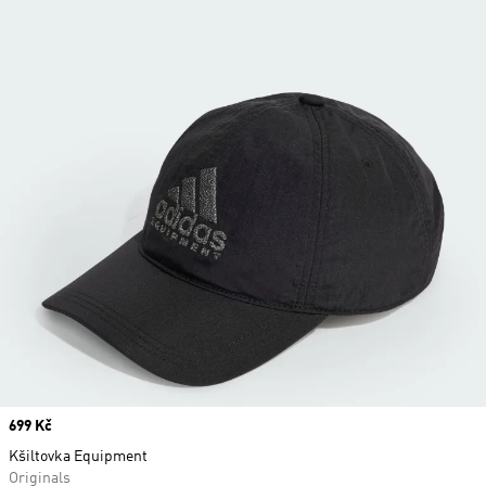
Price
699 Kč
Kšiltovka Equipment
Originals