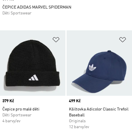
ČEPICE ADIDAS MARVEL SPIDERMAN
Děti Sportswear
Přidat do seznamu přání
Př
Price
379 Kč
Price
499 Kč
Čepice pro malé děti
Kšiltovka Adicolor Classic Trefoil
Děti Sportswear
Baseball
4 barvy/ev
Originals
12 barvy/ev