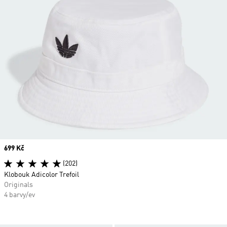
Price
699 Kč
(202)
Klobouk Adicolor Trefoil
Originals
4 barvy/ev