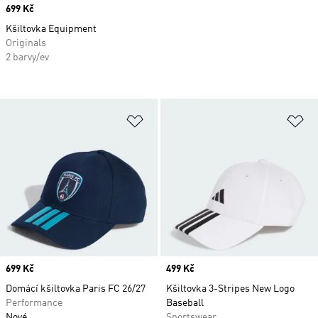
Price
699 Kč
Kšiltovka Equipment
Originals
2 barvy/ev
Přidat do seznamu přání
Př
Price
699 Kč
Price
499 Kč
Domácí kšiltovka Paris FC 26/27
Kšiltovka 3-Stripes New Logo
Performance
Baseball
Nové
Sportswear