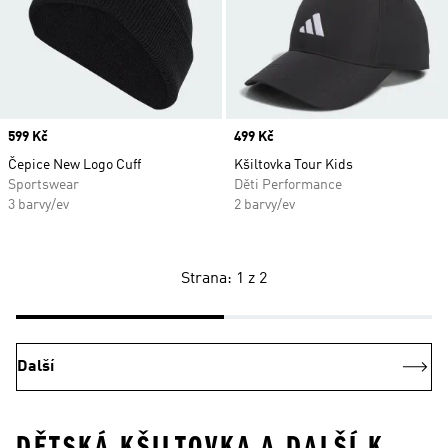
Price
599 Kč
Price
499 Kč
Čepice New Logo Cuff
Kšiltovka Tour Kids
Sportswear
Děti Performance
3 barvy/ev
2 barvy/ev
Strana: 1 z 2
Další
DĚTSKÁ KŠILTOVKA A DALŠÍ K