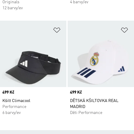
Originals
4 barvy/ev
12 barvy/ev
Přidat do seznamu přání
Př
Price
499 Kč
Price
499 Kč
Kšilt Climacool
DĚTSKÁ KŠILTOVKA REAL
Performance
MADRID
6 barvy/ev
Děti Performance