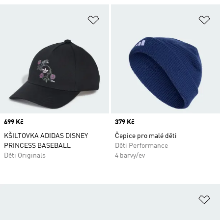
Přidat do seznamu přání
Př
Price
699 Kč
Price
379 Kč
KŠILTOVKA ADIDAS DISNEY
Čepice pro malé děti
PRINCESS BASEBALL
Děti Performance
Děti Originals
4 barvy/ev
Př