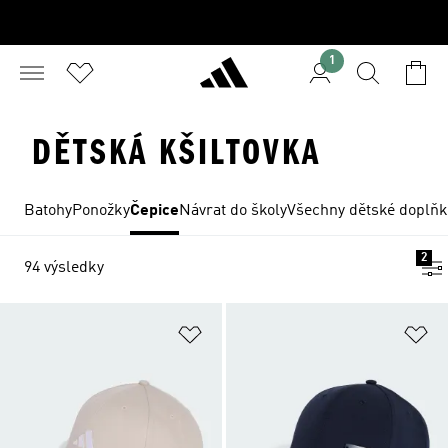
1
DĚTSKÁ KŠILTOVKA
Batohy
Ponožky
Čepice
Návrat do školy
Všechny dětské doplňk
2
94 výsledky
Přidat do seznamu přání
Př