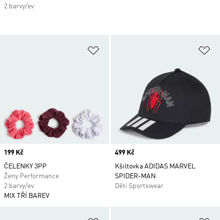
2 barvy/ev
Přidat do seznamu přání
Př
Price
199 Kč
Price
499 Kč
ČELENKY 3PP
Kšiltovka ADIDAS MARVEL
Ženy Performance
SPIDER-MAN
2 barvy/ev
Děti Sportswear
MIX TŘÍ BAREV