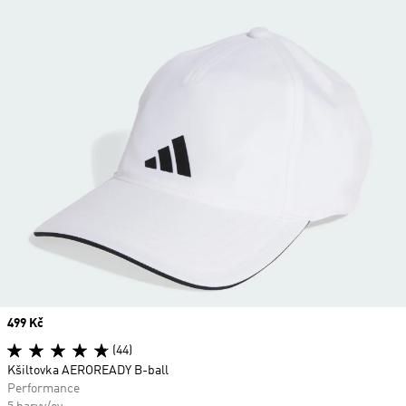
Price
499 Kč
(44)
Kšiltovka AEROREADY B-ball
Performance