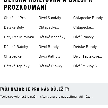
PROZKOUMÁNÍ
Oblečení Pro
Dívčí Sandály
Chlapecké Bundy
Miminka
Dětské Boty
Chlapecké
Chlapecké
Sandály
Teplákové
Boty Pro Miminka
Dětské Kopačky
Dívčí Plavky
Soupravy
Dětské Batohy
Dívčí Bundy
Dětské Bundy
Chlapecké
Dívčí Kalhoty
Dívčí Teplákové
Kalhoty
Soupravy
Dětské Tepláky
Dětské Plavky
Dívčí Mikiny S
Kapucí
TVŮJ NÁZOR JE PRO NÁS DŮLEŽITÝ
Tvoje spokojenost je naším cílem, a proto nás zajímá tvůj názor.