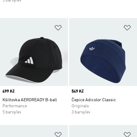
5 barvy/ev
Přidat do seznamu přání
Př
Price
499 Kč
Price
549 Kč
Kšiltovka AEROREADY B-ball
Čepice Adicolor Classic
Performance
Originals
5 barvy/ev
3 barvy/ev
Přidat do seznamu přání
Př