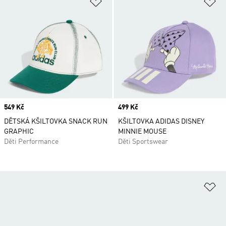
Přidat do seznamu přání
Př
Price
549 Kč
Price
499 Kč
DĚTSKÁ KŠILTOVKA SNACK RUN
KŠILTOVKA ADIDAS DISNEY
GRAPHIC
MINNIE MOUSE
Děti Performance
Děti Sportswear
Př