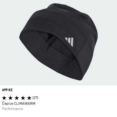
Price
699 Kč
(27)
Čepice CLIMAWARM
Performance