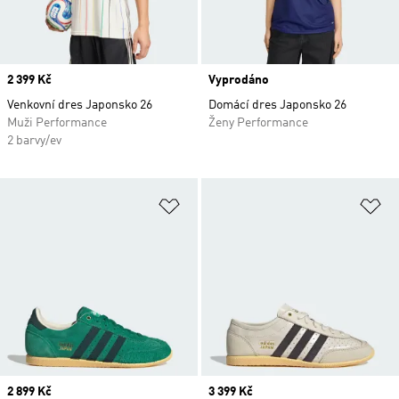
Price
2 399 Kč
Vyprodáno
Venkovní dres Japonsko 26
Domácí dres Japonsko 26
Muži Performance
Ženy Performance
2 barvy/ev
Přidat do seznamu přání
Př
Price
2 899 Kč
Price
3 399 Kč