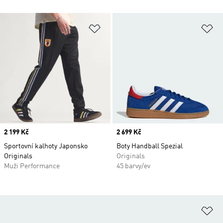
Přidat do seznamu přání
Př
Price
2 199 Kč
Price
2 699 Kč
Sportovní kalhoty Japonsko
Boty Handball Spezial
Originals
Originals
Muži Performance
45 barvy/ev
Př