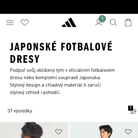
1
JAPONSKÉ FOTBALOVÉ
DRESY
Podpoř svůj oblíbený tým v oficiálním fotbalovém
dresu nebo kompletní soupravě Japonska.
Stylový design a chladivý materiál ti zaručí
stylový vzhled i pohodlí.
1
37 výsledky
Přidat do seznamu přání
Př