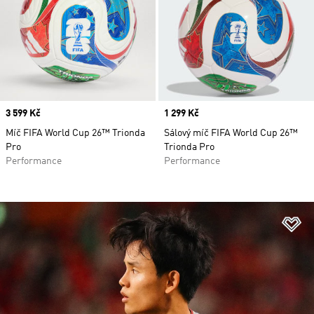
Price
3 599 Kč
Price
1 299 Kč
Míč FIFA World Cup 26™ Trionda
Sálový míč FIFA World Cup 26™
Pro
Trionda Pro
Performance
Performance
Př