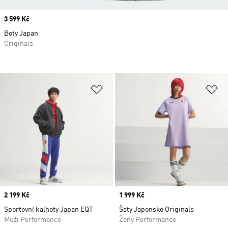
Price
3 599 Kč
Boty Japan
Originals
Přidat do seznamu přání
Př
Price
2 199 Kč
Price
1 999 Kč
Sportovní kalhoty Japan EQT
Šaty Japonsko Originals
Muži Performance
Ženy Performance