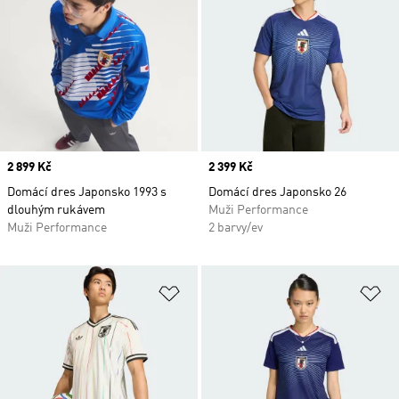
Price
2 899 Kč
Price
2 399 Kč
Domácí dres Japonsko 1993 s
Domácí dres Japonsko 26
dlouhým rukávem
Muži Performance
Muži Performance
2 barvy/ev
Přidat do seznamu přání
Př