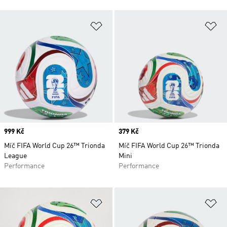
Přidat do seznamu přání
Př
Price
999 Kč
Price
379 Kč
Míč FIFA World Cup 26™ Trionda
Míč FIFA World Cup 26™ Trionda
League
Mini
Performance
Performance
Přidat do seznamu přání
Př