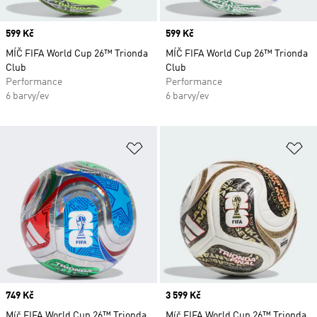
Price
599 Kč
Price
599 Kč
MÍČ FIFA World Cup 26™ Trionda
MÍČ FIFA World Cup 26™ Trionda
Club
Club
Performance
Performance
6 barvy/ev
6 barvy/ev
Přidat do seznamu přání
Př
Price
749 Kč
Price
3 599 Kč
Míč FIFA World Cup 26™ Trionda
Míč FIFA World Cup 26™ Trionda