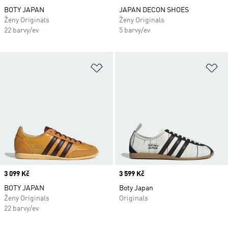
BOTY JAPAN
JAPAN DECON SHOES
Ženy Originals
Ženy Originals
22 barvy/ev
5 barvy/ev
Přidat do seznamu přání
Př
Price
3 099 Kč
Price
3 599 Kč
BOTY JAPAN
Boty Japan
Ženy Originals
Originals
22 barvy/ev