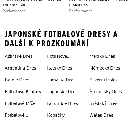
Training Foil
Finals Pro
Performance
Performance
JAPONSKÉ FOTBALOVÉ DRESY A
DALŠÍ K PROZKOUMÁNÍ
Alžírské Dres
Fotbalové
Mexiko Dres
Soupravy
Argentina Dres
Italsky Dres
Německo Dres
Belgie Dres
Jamajka Dres
Severní Irsko
Dres
Fotbalové Kraťasy
Japonské Dres
Španělský Dres
Fotbalové Míče
Kolumbie Dres
Švédský Dres
Fotbalové
Kopačky
Wales Dres
Oblečení