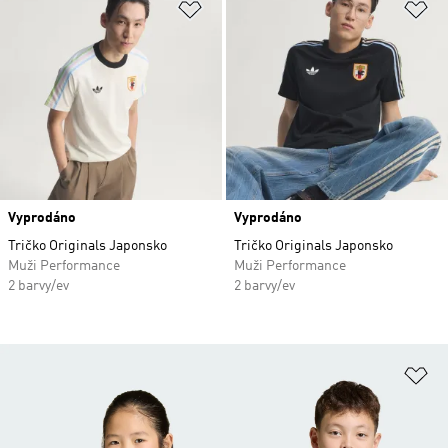
Přidat do seznamu přání
Př
Vyprodáno
Vyprodáno
Tričko Originals Japonsko
Tričko Originals Japonsko
Muži Performance
Muži Performance
2 barvy/ev
2 barvy/ev
Př