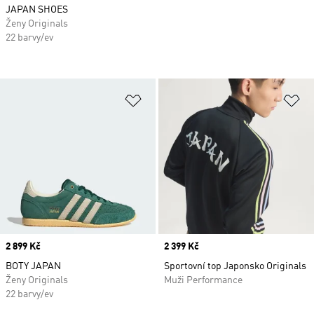
JAPAN SHOES
Ženy Originals
22 barvy/ev
Přidat do seznamu přání
Př
Price
2 899 Kč
Price
2 399 Kč
BOTY JAPAN
Sportovní top Japonsko Originals
Ženy Originals
Muži Performance
22 barvy/ev