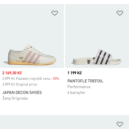
Přidat do seznamu přání
Př
Sale price
2 169,30 Kč
Price
1 199 Kč
3 099 Kč Poslední nejnižší cena
-30%
Discount
PANTOFLE TREFOIL
3 099 Kč Original price
Performance
JAPAN DECON SHOES
6 barvy/ev
Ženy Originals
Př