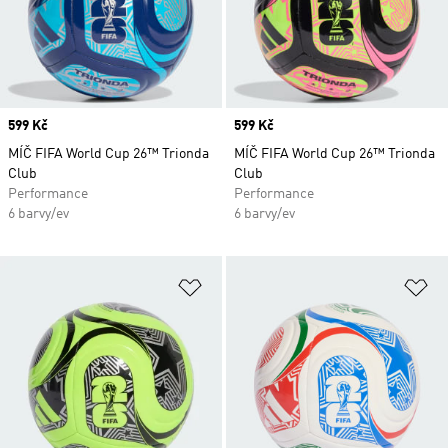
Price
599 Kč
Price
599 Kč
MÍČ FIFA World Cup 26™ Trionda
MÍČ FIFA World Cup 26™ Trionda
Club
Club
Performance
Performance
6 barvy/ev
6 barvy/ev
Přidat do seznamu přání
Př