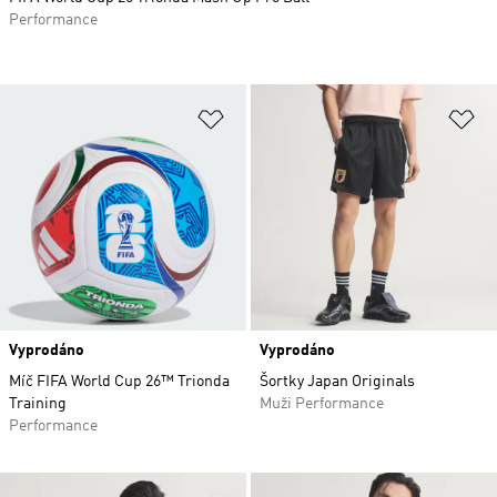
Performance
Přidat do seznamu přání
Př
Vyprodáno
Vyprodáno
Míč FIFA World Cup 26™ Trionda
Šortky Japan Originals
Training
Muži Performance
Performance