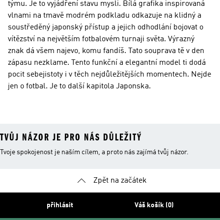
týmu. Je to vyjádření stavu mysli. Bílá grafika inspirovaná
vlnami na tmavě modrém podkladu odkazuje na klidný a
soustředěný japonský přístup a jejich odhodlání bojovat o
vítězství na největším fotbalovém turnaji světa. Výrazný
znak dá všem najevo, komu fandíš. Tato souprava tě v den
zápasu nezklame. Tento funkční a elegantní model ti dodá
pocit sebejistoty i v těch nejdůležitějších momentech. Nejde
jen o fotbal. Je to další kapitola Japonska.
TVŮJ NÁZOR JE PRO NÁS DŮLEŽITÝ
Tvoje spokojenost je naším cílem, a proto nás zajímá tvůj názor.
Zpět na začátek
přihlásit
Váš košík (0)