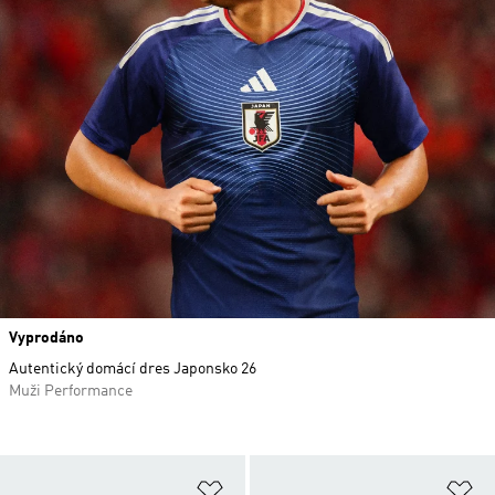
Vyprodáno
Autentický domácí dres Japonsko 26
Muži Performance
Přidat do seznamu přání
Př