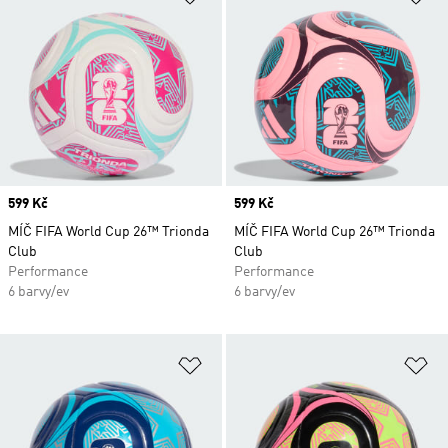
Price
599 Kč
Price
599 Kč
MÍČ FIFA World Cup 26™ Trionda
MÍČ FIFA World Cup 26™ Trionda
Club
Club
Performance
Performance
6 barvy/ev
6 barvy/ev
Přidat do seznamu přání
Př