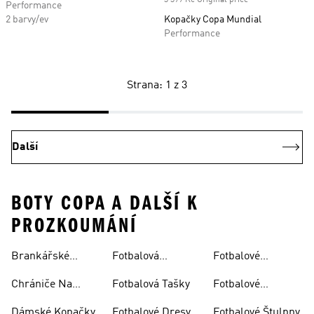
3 399 Kč Original price
Performance
2 barvy/ev
Kopačky Copa Mundial
Performance
Strana: 1 z 3
Další
BOTY COPA A DALŠÍ K
PROZKOUMÁNÍ
Brankářské
Fotbalová
Fotbalové
Rukavice
Soupravy
Ponožky
Chrániče Na
Fotbalová Tašky
Fotbalové
Fotbal
Rukavice
Dámské Kopačky
Fotbalové Dresy
Fotbalové Štulpny