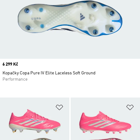
Price
6 299 Kč
Kopačky Copa Pure IV Elite Laceless Soft Ground
Performance
Přidat do seznamu přání
Př