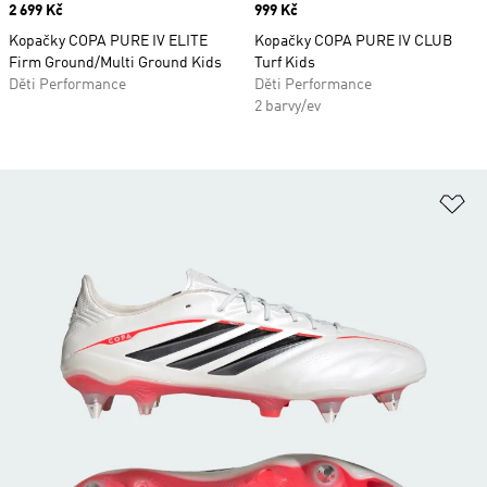
Price
2 699 Kč
Price
999 Kč
Kopačky COPA PURE IV ELITE
Kopačky COPA PURE IV CLUB
Firm Ground/Multi Ground Kids
Turf Kids
Děti Performance
Děti Performance
2 barvy/ev
Př