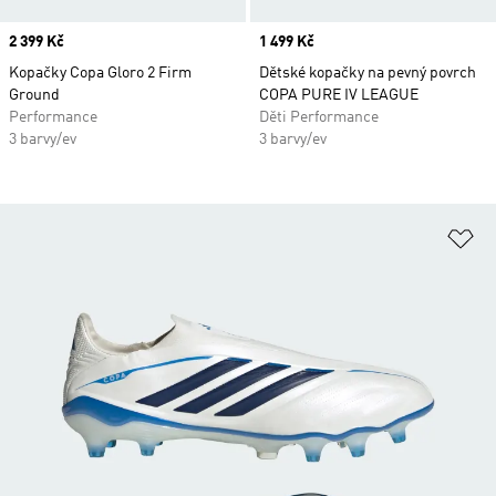
Price
2 399 Kč
Price
1 499 Kč
Kopačky Copa Gloro 2 Firm
Dětské kopačky na pevný povrch
Ground
COPA PURE IV LEAGUE
Performance
Děti Performance
3 barvy/ev
3 barvy/ev
Př