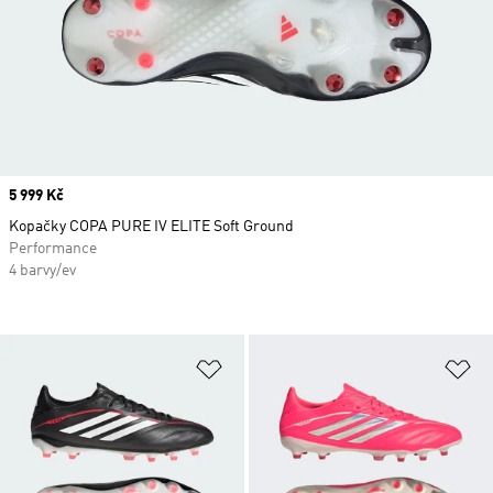
Price
5 999 Kč
Kopačky COPA PURE IV ELITE Soft Ground
Performance
4 barvy/ev
Přidat do seznamu přání
Př