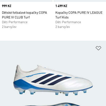
Price
999 Kč
Price
1 499 Kč
Dětské fotbalové kopačky COPA
Kopačky COPA PURE IV LEAGUE
PURE IV CLUB Turf
Turf Kids
Děti Performance
Děti Performance
2 barvy/ev
2 barvy/ev
Př