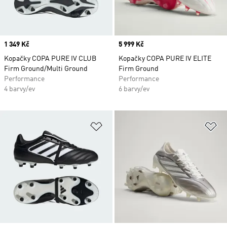
Price
1 349 Kč
Price
5 999 Kč
Kopačky COPA PURE IV CLUB
Kopačky COPA PURE IV ELITE
Firm Ground/Multi Ground
Firm Ground
Performance
Performance
4 barvy/ev
6 barvy/ev
Přidat do seznamu přání
Př