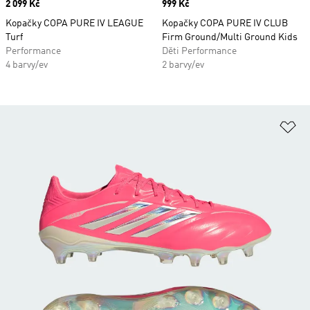
Price
2 099 Kč
Price
999 Kč
Kopačky COPA PURE IV LEAGUE
Kopačky COPA PURE IV CLUB
Turf
Firm Ground/Multi Ground Kids
Performance
Děti Performance
4 barvy/ev
2 barvy/ev
Př