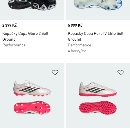
Price
2 399 Kč
Price
5 999 Kč
Kopačky Copa Gloro 2 Soft
Kopačky Copa Pure IV Elite Soft
Ground
Ground
Performance
Performance
4 barvy/ev
Přidat do seznamu přání
Př