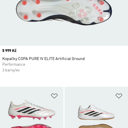
Price
5 999 Kč
Kopačky COPA PURE IV ELITE Artificial Ground
Performance
3 barvy/ev
Přidat do seznamu přání
Př