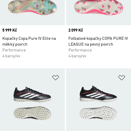
Price
5 999 Kč
Price
2 099 Kč
Kopačky Copa Pure IV Elite na
Fotbalové kopačky COPA PURE IV
měkký povrch
LEAGUE na pevný povrch
Performance
Performance
4 barvy/ev
4 barvy/ev
Přidat do seznamu přání
Př