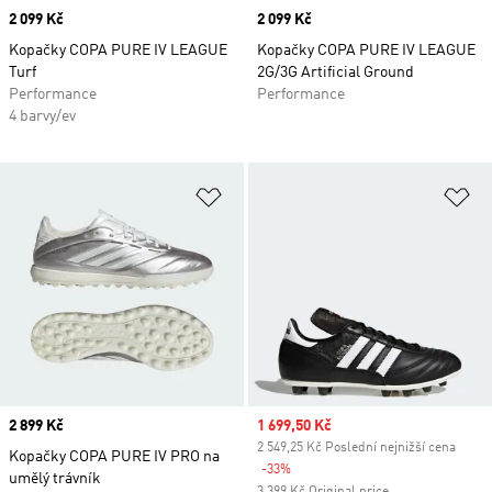
Price
2 099 Kč
Price
2 099 Kč
Kopačky COPA PURE IV LEAGUE
Kopačky COPA PURE IV LEAGUE
Turf
2G/3G Artificial Ground
Performance
Performance
4 barvy/ev
Přidat do seznamu přání
Př
Price
2 899 Kč
Sale price
1 699,50 Kč
2 549,25 Kč Poslední nejnižší cena
Kopačky COPA PURE IV PRO na
-33%
Discount
umělý trávník