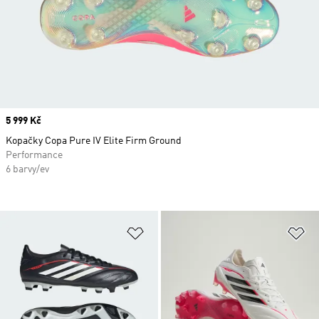
Price
5 999 Kč
Kopačky Copa Pure IV Elite Firm Ground
Performance
6 barvy/ev
Přidat do seznamu přání
Př