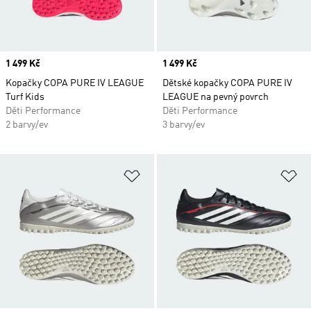
Price
1 499 Kč
Price
1 499 Kč
Kopačky COPA PURE IV LEAGUE
Dětské kopačky COPA PURE IV
Turf Kids
LEAGUE na pevný povrch
Děti Performance
Děti Performance
2 barvy/ev
3 barvy/ev
Přidat do seznamu přání
Př