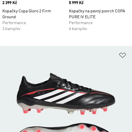
Price
2 399 Kč
Price
5 999 Kč
Kopačky Copa Gloro 2 Firm
Kopačky na pevný povrch COPA
Ground
PURE IV ELITE
Performance
Performance
3 barvy/ev
6 barvy/ev
Př