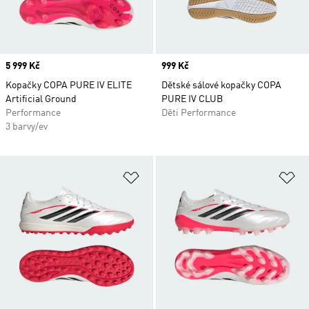
Price
5 999 Kč
Price
999 Kč
Kopačky COPA PURE IV ELITE
Dětské sálové kopačky COPA
Artificial Ground
PURE IV CLUB
Performance
Děti Performance
3 barvy/ev
Přidat do seznamu přání
Př