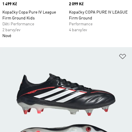
Price
1 499 Kč
Price
2 099 Kč
Kopačky Copa Pure IV League
Kopačky COPA PURE IV LEAGUE
Firm Ground Kids
Firm Ground
Děti Performance
Performance
2 barvy/ev
4 barvy/ev
Nové
Př