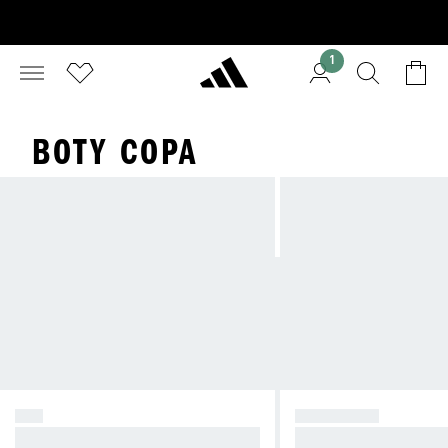
1
BOTY COPA
F50
PREDATOR
Vyvolej chaos.
Měj celý zápas pod ko