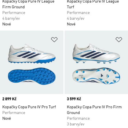
Kopačky Copa Pure IV League
Kopačky Copa Pure IV League
Firm Ground
Turf
Performance
Performance
4 barvy/ev
4 barvy/ev
Nové
Nové
Přidat do seznamu přání
Př
Price
2 899 Kč
Price
3 599 Kč
Kopačky Copa Pure IV Pro Turf
Kopačky Copa Pure IV Pro Firm
Performance
Ground
Nové
Performance
3 barvy/ev