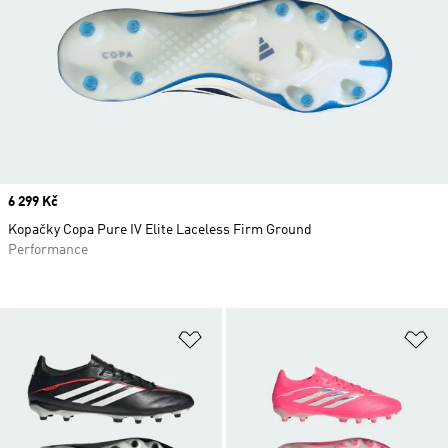
Price
6 299 Kč
Kopačky Copa Pure IV Elite Laceless Firm Ground
Performance
Přidat do seznamu přání
Př