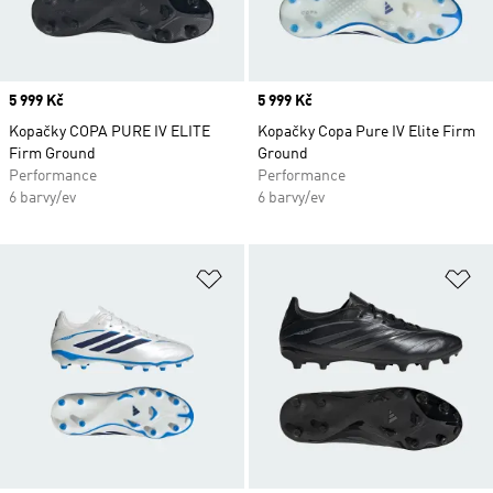
Price
5 999 Kč
Price
5 999 Kč
Kopačky COPA PURE IV ELITE
Kopačky Copa Pure IV Elite Firm
Firm Ground
Ground
Performance
Performance
6 barvy/ev
6 barvy/ev
Přidat do seznamu přání
Př