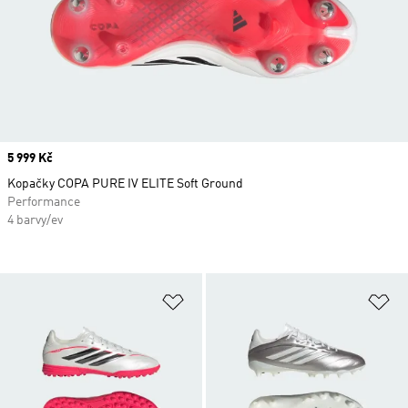
Price
5 999 Kč
Kopačky COPA PURE IV ELITE Soft Ground
Performance
4 barvy/ev
Přidat do seznamu přání
Př