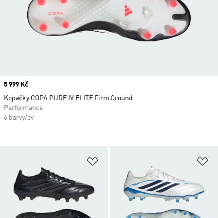
Price
5 999 Kč
Kopačky COPA PURE IV ELITE Firm Ground
Performance
6 barvy/ev
Přidat do seznamu přání
Př