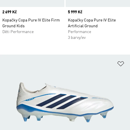
Price
2 699 Kč
Price
5 999 Kč
Kopačky Copa Pure IV Elite Firm
Kopačky Copa Pure IV Elite
Ground Kids
Artificial Ground
Děti Performance
Performance
3 barvy/ev
Př