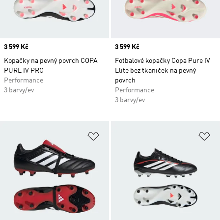
Price
3 599 Kč
Price
3 599 Kč
Kopačky na pevný povrch COPA
Fotbalové kopačky Copa Pure IV
PURE IV PRO
Elite bez tkaniček na pevný
Performance
povrch
3 barvy/ev
Performance
3 barvy/ev
Přidat do seznamu přání
Př