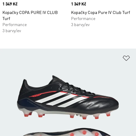
Price
1 349 Kč
Price
1 349 Kč
Kopačky COPA PURE IV CLUB
Kopačky Copa Pure IV Club Turf
Turf
Performance
Performance
3 barvy/ev
3 barvy/ev
Př