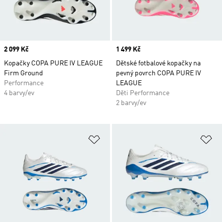
Price
2 099 Kč
Price
1 499 Kč
Kopačky COPA PURE IV LEAGUE
Dětské fotbalové kopačky na
Firm Ground
pevný povrch COPA PURE IV
Performance
LEAGUE
4 barvy/ev
Děti Performance
2 barvy/ev
Přidat do seznamu přání
Př