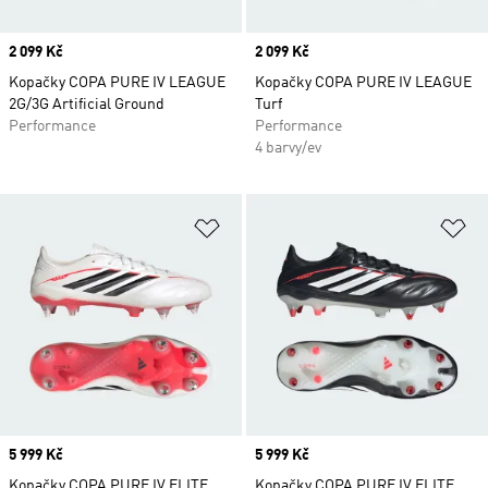
Price
2 099 Kč
Price
2 099 Kč
Kopačky COPA PURE IV LEAGUE
Kopačky COPA PURE IV LEAGUE
2G/3G Artificial Ground
Turf
Performance
Performance
4 barvy/ev
Přidat do seznamu přání
Př
Price
5 999 Kč
Price
5 999 Kč
Kopačky COPA PURE IV ELITE
Kopačky COPA PURE IV ELITE