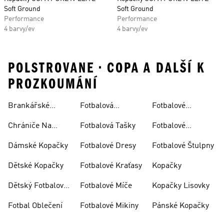
Soft Ground
Soft Ground
Performance
Performance
4 barvy/ev
4 barvy/ev
POLSTROVANE • COPA A DALŠÍ K
PROZKOUMÁNÍ
Brankářské
Fotbalová
Fotbalové
Rukavice
Soupravy
Ponožky
Chrániče Na
Fotbalová Tašky
Fotbalové
Fotbal
Rukavice
Dámské Kopačky
Fotbalové Dresy
Fotbalové Štulpny
Dětské Kopačky
Fotbalové Kraťasy
Kopačky
Dětský Fotbalový
Fotbalové Míče
Kopačky Lisovky
Dres
Fotbal Oblečení
Fotbalové Mikiny
Pánské Kopačky