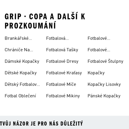
GRIP • COPA A DALŠÍ K
PROZKOUMÁNÍ
Brankářské
Fotbalová
Fotbalové
Rukavice
Soupravy
Ponožky
Chrániče Na
Fotbalová Tašky
Fotbalové
Fotbal
Rukavice
Dámské Kopačky
Fotbalové Dresy
Fotbalové Štulpny
Dětské Kopačky
Fotbalové Kraťasy
Kopačky
Dětský Fotbalový
Fotbalové Míče
Kopačky Lisovky
Dres
Fotbal Oblečení
Fotbalové Mikiny
Pánské Kopačky
TVŮJ NÁZOR JE PRO NÁS DŮLEŽITÝ