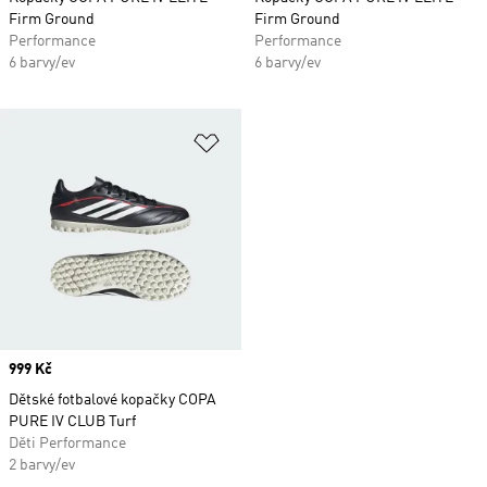
Firm Ground
Firm Ground
Performance
Performance
6 barvy/ev
6 barvy/ev
Přidat do seznamu přání
Price
999 Kč
Dětské fotbalové kopačky COPA
PURE IV CLUB Turf
Děti Performance
2 barvy/ev