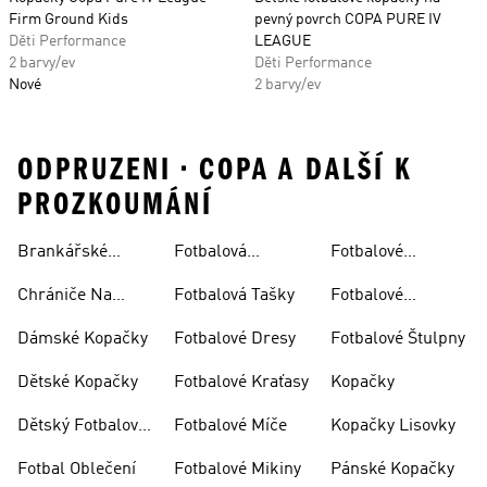
Firm Ground Kids
pevný povrch COPA PURE IV
Děti Performance
LEAGUE
2 barvy/ev
Děti Performance
Nové
2 barvy/ev
ODPRUZENI • COPA A DALŠÍ K
PROZKOUMÁNÍ
Brankářské
Fotbalová
Fotbalové
Rukavice
Soupravy
Ponožky
Chrániče Na
Fotbalová Tašky
Fotbalové
Fotbal
Rukavice
Dámské Kopačky
Fotbalové Dresy
Fotbalové Štulpny
Dětské Kopačky
Fotbalové Kraťasy
Kopačky
Dětský Fotbalový
Fotbalové Míče
Kopačky Lisovky
Dres
Fotbal Oblečení
Fotbalové Mikiny
Pánské Kopačky