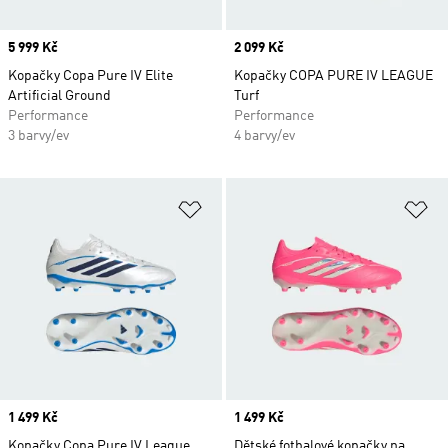
Price
5 999 Kč
Price
2 099 Kč
Kopačky Copa Pure IV Elite
Kopačky COPA PURE IV LEAGUE
Artificial Ground
Turf
Performance
Performance
3 barvy/ev
4 barvy/ev
Přidat do seznamu přání
Př
Price
1 499 Kč
Price
1 499 Kč
Kopačky Copa Pure IV League
Dětské fotbalové kopačky na