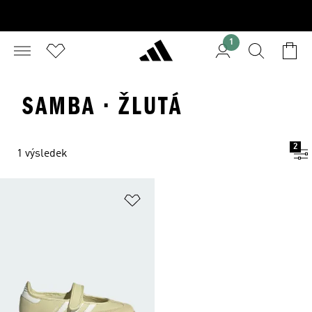
1
SAMBA · ŽLUTÁ
2
1 výsledek
Přidat do seznamu přání