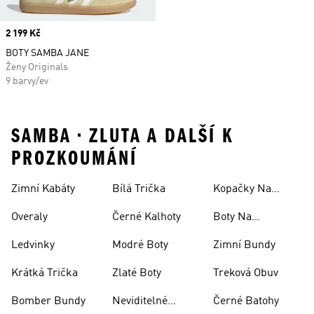
Price
2 199 Kč
BOTY SAMBA JANE
Ženy Originals
9 barvy/ev
SAMBA • ZLUTA A DALŠÍ K
PROZKOUMÁNÍ
Zimní Kabáty
Bílá Trička
Kopačky Na
Rugby
Overaly
Černé Kalhoty
Boty Na
Skateboarding
Ledvinky
Modré Boty
Zimní Bundy
Krátká Trička
Zlaté Boty
Treková Obuv
Bomber Bundy
Neviditelné
Černé Batohy