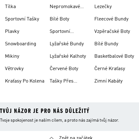
Ponožky
Tílka
Nepromokavé
Lezečky
Bundy
Sportovní Tašky
Bílé Boty
Fleecové Bundy
Plavky
Sportovní
Vzpěračské Boty
Oblečení
Snowboarding
Lyžařské Bundy
Bílé Bundy
Mikiny
Lyžařské Kalhoty
Basketbalové Boty
Větrovky
Červené Boty
Černé Kraťasy
Kraťasy Po Kolena
Tašky Přes
Zimní Kabáty
Rameno
TVŮJ NÁZOR JE PRO NÁS DŮLEŽITÝ
Tvoje spokojenost je naším cílem, a proto nás zajímá tvůj názor.
Zpět na začátek