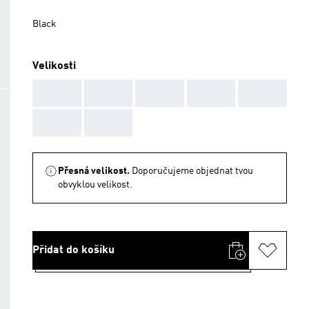
Black
Velikosti
AAA
AAA
AAA
AAA
AAA
AAA
AAA
Přesná velikost.
Doporučujeme objednat tvou
obvyklou velikost.
Přidat do košíku