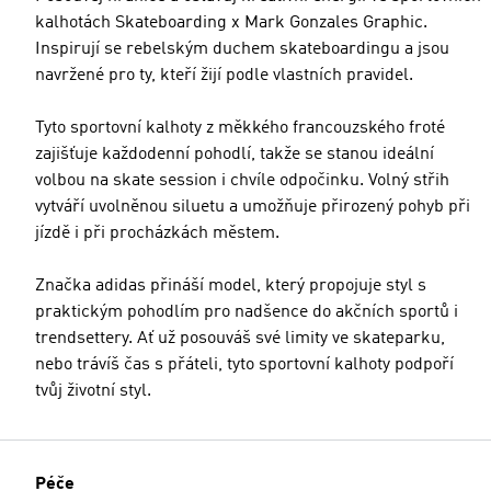
kalhotách Skateboarding x Mark Gonzales Graphic.
Inspirují se rebelským duchem skateboardingu a jsou
navržené pro ty, kteří žijí podle vlastních pravidel.
Tyto sportovní kalhoty z měkkého francouzského froté
zajišťuje každodenní pohodlí, takže se stanou ideální
volbou na skate session i chvíle odpočinku. Volný střih
vytváří uvolněnou siluetu a umožňuje přirozený pohyb při
jízdě i při procházkách městem.
Značka adidas přináší model, který propojuje styl s
praktickým pohodlím pro nadšence do akčních sportů i
trendsettery. Ať už posouváš své limity ve skateparku,
nebo trávíš čas s přáteli, tyto sportovní kalhoty podpoří
tvůj životní styl.
Péče