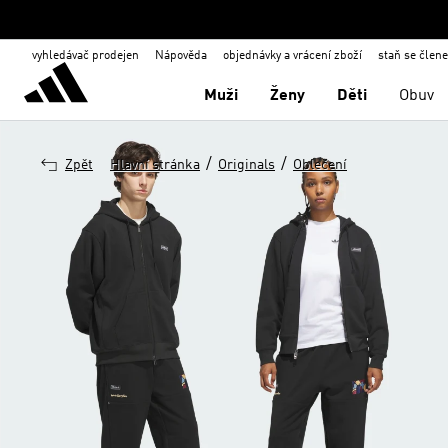
vyhledávač prodejen
Nápověda
objednávky a vrácení zboží
staň se člen
Muži
Ženy
Děti
Obuv
/
/
Zpět
Hlavní stránka
Originals
Oblečení