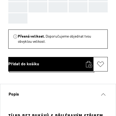
AAA
AAA
AAA
AAA
AAA
AAA
Přesná velikost.
Doporučujeme objednat tvou
obvyklou velikost.
Přidat do košíku
Popis