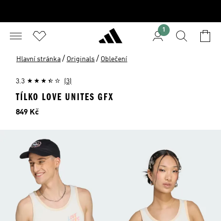
1
/
/
Hlavní stránka
Originals
Oblečení
3.3
(3)
TÍLKO LOVE UNITES GFX
Cena
849 Kč