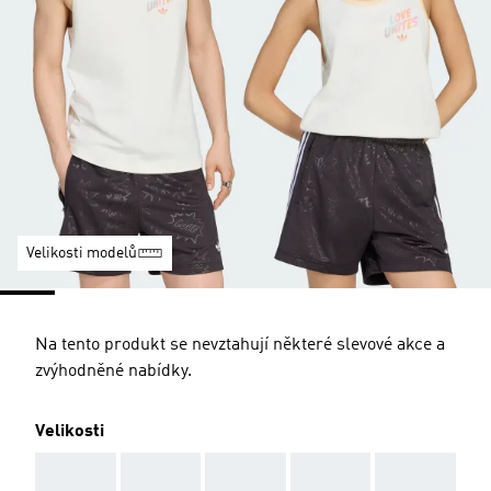
Velikosti modelů
Na tento produkt se nevztahují některé slevové akce a
zvýhodněné nabídky.
Velikosti
AAA
AAA
AAA
AAA
AAA