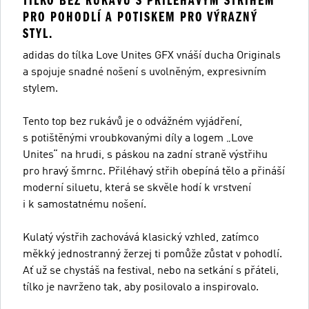
TÍLKO BEZ RUKÁVŮ S PŘILÉHAVÝM STŘIHEM
PRO POHODLÍ A POTISKEM PRO VÝRAZNÝ
STYL.
adidas do tílka Love Unites GFX vnáší ducha Originals
a spojuje snadné nošení s uvolněným, expresivním
stylem.
Tento top bez rukávů je o odvážném vyjádření,
s potištěnými vroubkovanými díly a logem „Love
Unites“ na hrudi, s páskou na zadní straně výstřihu
pro hravý šmrnc. Přiléhavý střih obepíná tělo a přináší
moderní siluetu, která se skvěle hodí k vrstvení
i k samostatnému nošení.
Kulatý výstřih zachovává klasický vzhled, zatímco
měkký jednostranný žerzej ti pomůže zůstat v pohodlí.
Ať už se chystáš na festival, nebo na setkání s přáteli,
tílko je navrženo tak, aby posilovalo a inspirovalo.