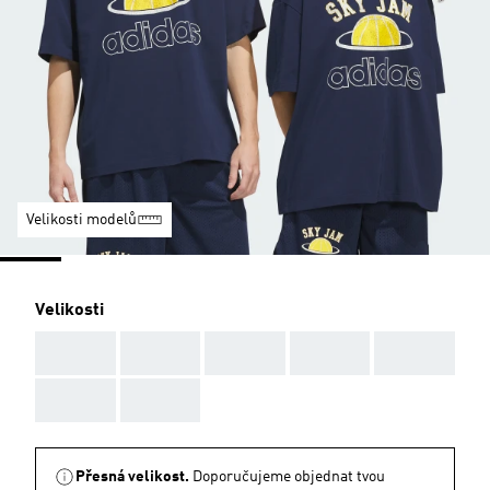
Velikosti modelů
Velikosti
AAA
AAA
AAA
AAA
AAA
AAA
AAA
Přesná velikost.
Doporučujeme objednat tvou