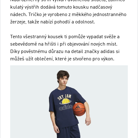
Nadrozměrný střih vytváří uvolněnou siluetu, zatímco
kulatý výstřih dodává tomuto kousku nadčasový
nádech. Tričko je vyrobeno z měkkého jednostranného
žerzeje, takže nabízí pohodlí a odolnost.
Tento všestranný kousek ti pomůže vypadat svěže a
sebevědomě na hřišti i při objevování nových míst.
Díky pověstnému důrazu na detail značky adidas si
můžeš užít oblečení, které je stvořeno pro výkon.