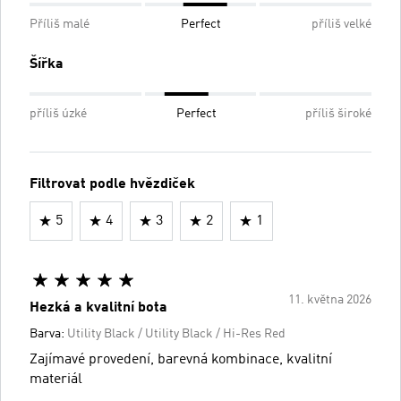
Příliš malé
Perfect
příliš velké
Šířka
příliš úzké
Perfect
příliš široké
Filtrovat podle hvězdiček
5
4
3
2
1
11. května 2026
Hezká a kvalitní bota
Barva:
Utility Black / Utility Black / Hi-Res Red
Zajímavé provedení, barevná kombinace, kvalitní
materiál