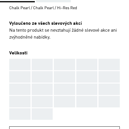
Chalk Pearl / Chalk Pearl / Hi-Res Red
Vyloučeno ze všech slevových akcí
Na tento produkt se nevztahují žádné slevové akce ani
zvýhodněné nabídky.
Velikosti
AAA
AAA
AAA
AAA
AAA
AAA
AAA
AAA
AAA
AAA
AAA
AAA
AAA
AAA
AAA
AAA
AAA
AAA
AAA
AAA
AAA
AAA