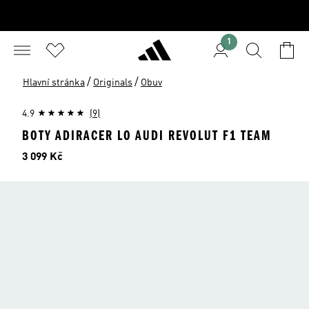
1
/
/
Hlavní stránka
Originals
Obuv
4.9
(9)
BOTY ADIRACER LO AUDI REVOLUT F1 TEAM
Cena
3 099 Kč