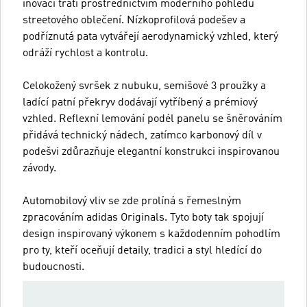
inovaci trati prostřednictvím moderního pohledu
streetového oblečení. Nízkoprofilová podešev a
podříznutá pata vytvářejí aerodynamický vzhled, který
odráží rychlost a kontrolu.
Celokožený svršek z nubuku, semišové 3 proužky a
ladící patní překryv dodávají vytříbený a prémiový
vzhled. Reflexní lemování podél panelu se šněrováním
přidává technický nádech, zatímco karbonový díl v
podešvi zdůrazňuje elegantní konstrukci inspirovanou
závody.
Automobilový vliv se zde prolíná s řemeslným
zpracováním adidas Originals. Tyto boty tak spojují
design inspirovaný výkonem s každodenním pohodlím
pro ty, kteří oceňují detaily, tradici a styl hledící do
budoucnosti.