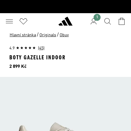
1
/
/
Hlavní stránka
Originals
Obuv
4.9
(45)
BOTY GAZELLE INDOOR
Cena
2 899 Kč