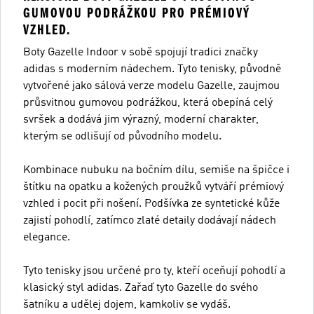
GUMOVOU PODRÁŽKOU PRO PRÉMIOVÝ
VZHLED.
Boty Gazelle Indoor v sobě spojují tradici značky
adidas s moderním nádechem. Tyto tenisky, původně
vytvořené jako sálová verze modelu Gazelle, zaujmou
průsvitnou gumovou podrážkou, která obepíná celý
svršek a dodává jim výrazný, moderní charakter,
kterým se odlišují od původního modelu.
Kombinace nubuku na bočním dílu, semiše na špičce i
štítku na opatku a kožených proužků vytváří prémiový
vzhled i pocit při nošení. Podšívka ze syntetické kůže
zajistí pohodlí, zatímco zlaté detaily dodávají nádech
elegance.
Tyto tenisky jsou určené pro ty, kteří oceňují pohodlí a
klasický styl adidas. Zařaď tyto Gazelle do svého
šatníku a udělej dojem, kamkoliv se vydáš.