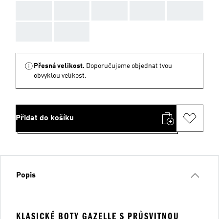
AAA
AAA
AAA
AAA
AAA
AAA
AAA
Přesná velikost.
Doporučujeme objednat tvou
obvyklou velikost.
Přidat do košíku
Popis
KLASICKÉ BOTY GAZELLE S PRŮSVITNOU