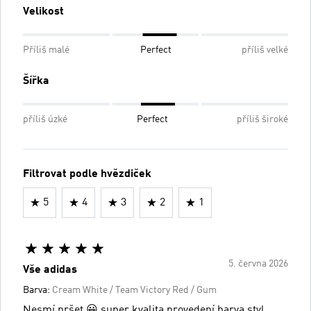
Velikost
Příliš malé
Perfect
příliš velké
Šířka
příliš úzké
Perfect
příliš široké
Filtrovat podle hvězdiček
5
4
3
2
1
5. června 2026
Vše adidas
Barva:
Cream White / Team Victory Red / Gum
Nesmí pršet 😀 super kvalita provedení barva styl