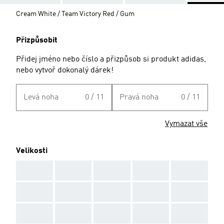
Cream White / Team Victory Red / Gum
Přizpůsobit
Přidej jméno nebo číslo a přizpůsob si produkt adidas,
nebo vytvoř dokonalý dárek!
Levá noha
0 / 11
Pravá noha
0 / 11
Vymazat vše
Velikosti
AAA
AAA
AAA
AAA
AAA
AAA
AAA
AAA
AAA
AAA
AAA
AAA
AAA
AAA
AAA