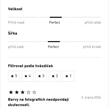
Velikost
Příliš malé
Perfect
příliš velké
Šířka
příliš úzké
Perfect
příliš široké
Filtrovat podle hvězdiček
5
4
3
2
1
3. srpna 2026
Barvy na fotografiich neodpovidaji
skutecnosti.