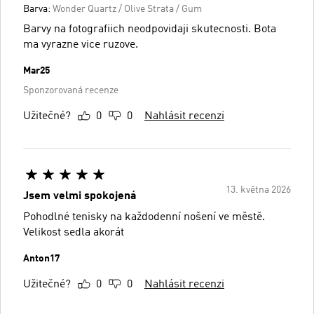
Barva:
Wonder Quartz / Olive Strata / Gum
Barvy na fotografiich neodpovidaji skutecnosti. Bota
ma vyrazne vice ruzove.
Mar25
Sponzorovaná recenze
Užitečné?
0
0
Nahlásit recenzi
13. května 2026
Jsem velmi spokojená
Pohodlné tenisky na každodenní nošení ve městě.
Velikost sedla akorát
Anton17
Užitečné?
0
0
Nahlásit recenzi