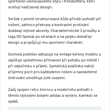
sportovně-volnočasového stylu i trendsettery, kteří
oceňují nadčasový design.
Svršek z jemně strukturované kůže přináší pohodlí při
nošení, zatímco překryvy a kontrastní prošívání
dodávají stylové akcenty. Charakteristické 3 proužky a
loga OG Spezial po stranách a na jazyku dotvářejí
design a propůjčují mu sportovní charakter.
Gumová podešev odkazuje na vintage kořeny modelu a
zajišťuje spolehlivou přilnavost při pohybu po městě i
při odpočinku s přáteli. Syntetická podšívka nabízí
příjemný pocit pro každodenní nošení a nastavitelné
šněrování umožňuje jisté usazení.
Zažij spojení retro šmrncu a moderního pohodlí s
těmito stylovými botami adidas a vynikni, kamkoli se
vydáš.