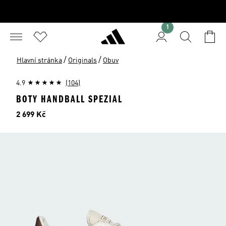
1
/
/
Hlavní stránka
Originals
Obuv
4.9
(104)
BOTY HANDBALL SPEZIAL
Cena
2 699 Kč