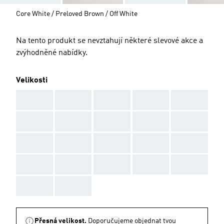
Core White / Preloved Brown / Off White
Na tento produkt se nevztahují některé slevové akce a
zvýhodněné nabídky.
Velikosti
AAA
AAA
AAA
AAA
AAA
AAA
AAA
AAA
AAA
AAA
AAA
AAA
AAA
AAA
AAA
AAA
AAA
AAA
AAA
AAA
AAA
AAA
Přesná velikost.
Doporučujeme objednat tvou