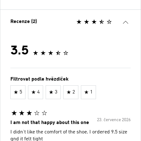
Recenze (2)
3.5
Filtrovat podle hvězdiček
5
4
3
2
1
23. července 2026
I am not that happy about this one
I didn’t like the comfort of the shoe. I ordered 9.5 size
qnd it felt tight