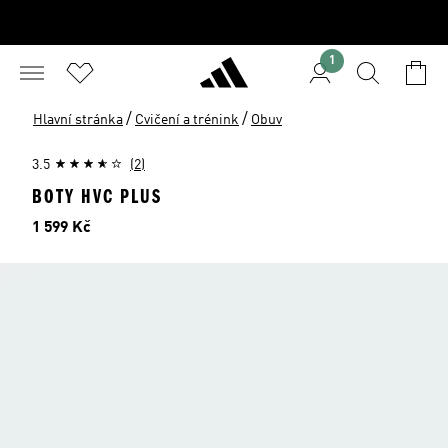
1
/
/
Hlavní stránka
Cvičení a trénink
Obuv
3.5
(2)
BOTY HVC PLUS
Cena
1 599 Kč