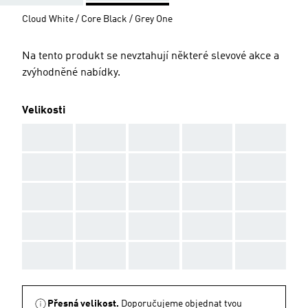
Cloud White / Core Black / Grey One
Na tento produkt se nevztahují některé slevové akce a
zvýhodněné nabídky.
Velikosti
AAA
AAA
AAA
AAA
AAA
AAA
AAA
AAA
AAA
AAA
AAA
AAA
AAA
AAA
AAA
AAA
AAA
AAA
AAA
AAA
AAA
AAA
AAA
AAA
AAA
Přesná velikost.
Doporučujeme objednat tvou