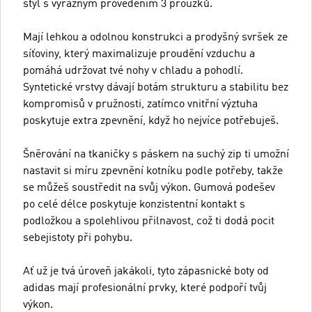
styl s výrazným provedením 3 proužků.
Mají lehkou a odolnou konstrukci a prodyšný svršek ze
síťoviny, který maximalizuje proudění vzduchu a
pomáhá udržovat tvé nohy v chladu a pohodlí.
Syntetické vrstvy dávají botám strukturu a stabilitu bez
kompromisů v pružnosti, zatímco vnitřní výztuha
poskytuje extra zpevnění, když ho nejvíce potřebuješ.
Šněrování na tkaničky s páskem na suchý zip ti umožní
nastavit si míru zpevnění kotníku podle potřeby, takže
se můžeš soustředit na svůj výkon. Gumová podešev
po celé délce poskytuje konzistentní kontakt s
podložkou a spolehlivou přilnavost, což ti dodá pocit
sebejistoty při pohybu.
Ať už je tvá úroveň jakákoli, tyto zápasnické boty od
adidas mají profesionální prvky, které podpoří tvůj
výkon.