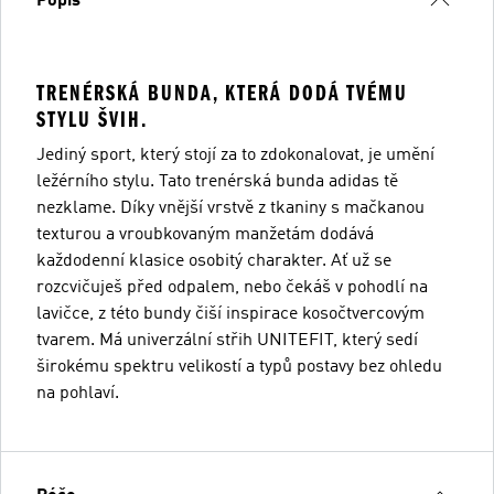
Popis
TRENÉRSKÁ BUNDA, KTERÁ DODÁ TVÉMU
STYLU ŠVIH.
Jediný sport, který stojí za to zdokonalovat, je umění
ležérního stylu. Tato trenérská bunda adidas tě
nezklame. Díky vnější vrstvě z tkaniny s mačkanou
texturou a vroubkovaným manžetám dodává
každodenní klasice osobitý charakter. Ať už se
rozcvičuješ před odpalem, nebo čekáš v pohodlí na
lavičce, z této bundy čiší inspirace kosočtvercovým
tvarem. Má univerzální střih UNITEFIT, který sedí
širokému spektru velikostí a typů postavy bez ohledu
na pohlaví.