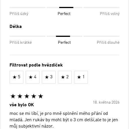
Příliš úzký
Perfect
Příliš volný
Délka
Příliš krátké
Perfect
Příliš dlouhé
Filtrovat podle hvězdiček
5
4
3
2
1
18. května 2026
vše bylo OK
moc se mi líbí, je pro mně splnění mého přání od
mladá. Jen rukáv by mohl být o 3 cm delší,ale to je jen
můj subjektivní názor.