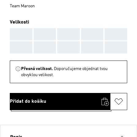
Team Maroon
Velikosti
AAA
AAA
AAA
AAA
AAA
AAA
AAA
AAA
AAA
AAA
Přesná velikost.
Doporučujeme objednat tvou
obvyklou velikost.
Přidat do košíku