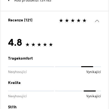
Kód produktu: IS9783
Recenze (121)
4.8
Tragekomfort
Nevyhovující
Vynikající
Kvalita
Nevyhovující
Vynikající
Střih