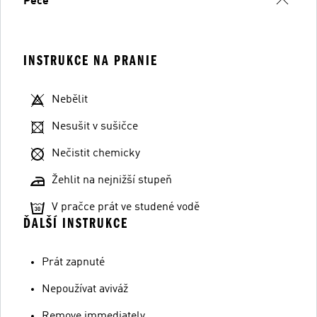
Péče
INSTRUKCE NA PRANIE
Nebělit
Nesušit v sušičce
Nečistit chemicky
Žehlit na nejnižší stupeň
V pračce prát ve studené vodě
ĎALŠÍ INSTRUKCE
Prát zapnuté
Nepoužívat aviváž
Remove immediately