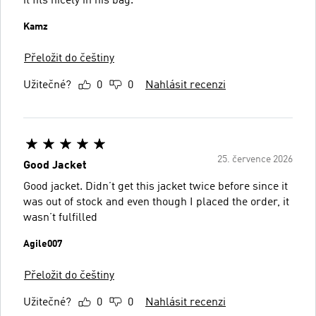
it fits nicely in his bag.
Kamz
Přeložit do češtiny
Užitečné?
0
0
Nahlásit recenzi
25. července 2026
Good Jacket
Good jacket. Didn’t get this jacket twice before since it
was out of stock and even though I placed the order, it
wasn’t fulfilled
Agile007
Přeložit do češtiny
Užitečné?
0
0
Nahlásit recenzi