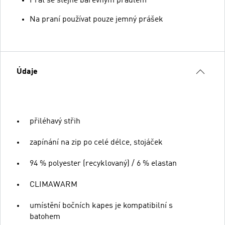
Prát se stejně barevným prádlem
Na praní používat pouze jemný prášek
Údaje
přiléhavý střih
zapínání na zip po celé délce, stojáček
94 % polyester (recyklovaný) / 6 % elastan
CLIMAWARM
umístění bočních kapes je kompatibilní s
batohem