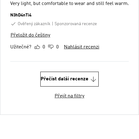
Very light, but comfortable to wear and still feel warm.
N3hD4nTi4
Ověřený zákazník
Sponzorovaná recenze
Přeložit do češtiny
Užitečné?
0
0
Nahlásit recenzi
Přečíst další recenze
Přejít na filtry