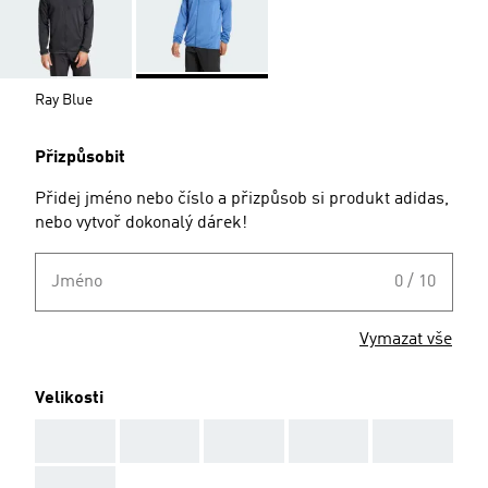
Ray Blue
Přizpůsobit
Přidej jméno nebo číslo a přizpůsob si produkt adidas,
nebo vytvoř dokonalý dárek!
Jméno
0 / 10
Vymazat vše
Velikosti
AAA
AAA
AAA
AAA
AAA
AAA