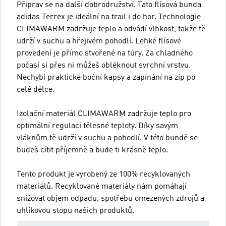
Připrav se na další dobrodružství. Tato flísová bunda
adidas Terrex je ideální na trail i do hor. Technologie
CLIMAWARM zadržuje teplo a odvádí vlhkost, takže tě
udrží v suchu a hřejivém pohodlí. Lehké flísové
provedení je přímo stvořené na túry. Za chladného
počasí si přes ni můžeš obléknout svrchní vrstvu.
Nechybí praktické boční kapsy a zapínání na zip po
celé délce.
Izolační materiál CLIMAWARM zadržuje teplo pro
optimální regulaci tělesné teploty. Díky savým
vláknům tě udrží v suchu a pohodlí. V této bundě se
budeš cítit příjemně a bude ti krásně teplo.
Tento produkt je vyrobený ze 100% recyklovaných
materiálů. Recyklované materiály nám pomáhají
snižovat objem odpadu, spotřebu omezených zdrojů a
uhlíkovou stopu našich produktů.