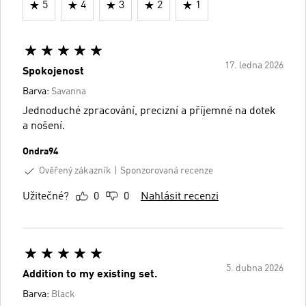
5
4
3
2
1
17. ledna 2026
Spokojenost
Barva:
Savanna
Jednoduché zpracování, precizní a příjemné na dotek
a nošení.
Ondra94
Ověřený zákazník
Sponzorovaná recenze
Užitečné?
0
0
Nahlásit recenzi
5. dubna 2026
Addition to my existing set.
Barva:
Black