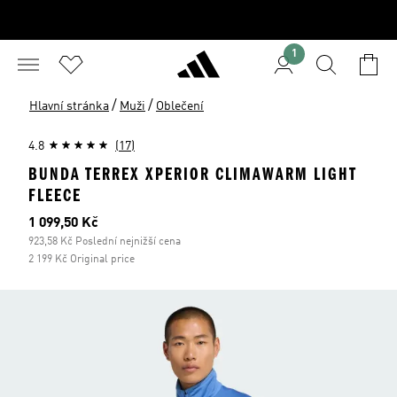
1
/
/
Hlavní stránka
Muži
Oblečení
4.8
(17)
BUNDA TERREX XPERIOR CLIMAWARM LIGHT
FLEECE
Aktuální cena
1 099,50 Kč
923,58 Kč Poslední nejnižší cena
2 199 Kč Original price