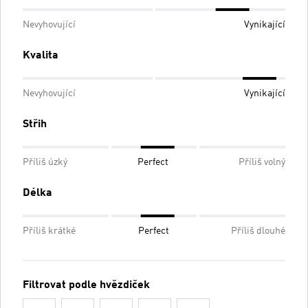
Nevyhovující
Vynikající
Kvalita
Nevyhovující
Vynikající
Střih
Příliš úzký
Perfect
Příliš volný
Délka
Příliš krátké
Perfect
Příliš dlouhé
Filtrovat podle hvězdiček