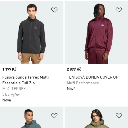
Přidat do seznamu přání
Př
Price
1 199 Kč
Price
2 899 Kč
Flísová bunda Terrex Multi
TENISOVÁ BUNDA COVER UP
Essentials Full Zip
Muži Performance
Muži TERREX
Nové
3 barvy/ev
Nové
Přidat do seznamu přání
Př