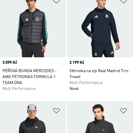
Price
3 099 Kč
Price
2 199 Kč
PÉŘOVÁ BUNDA MERCEDES -
Větrovka na zip Real Madrid Tiro
AMG PETRONAS FORMULA 1
Travel
TEAM DNA
Muži Performance
Muži Performance
Nové
Přidat do seznamu přání
Př