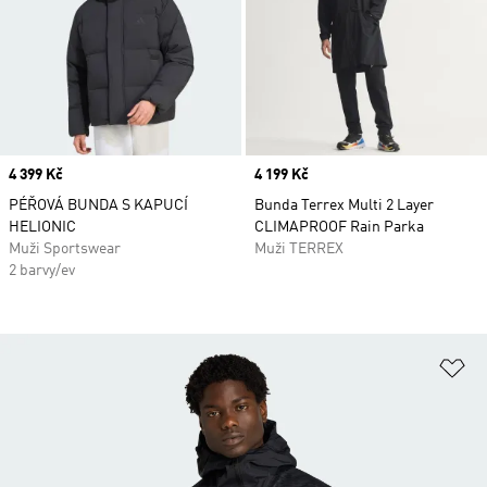
Price
4 399 Kč
Price
4 199 Kč
PÉŘOVÁ BUNDA S KAPUCÍ
Bunda Terrex Multi 2 Layer
HELIONIC
CLIMAPROOF Rain Parka
Muži Sportswear
Muži TERREX
2 barvy/ev
Př