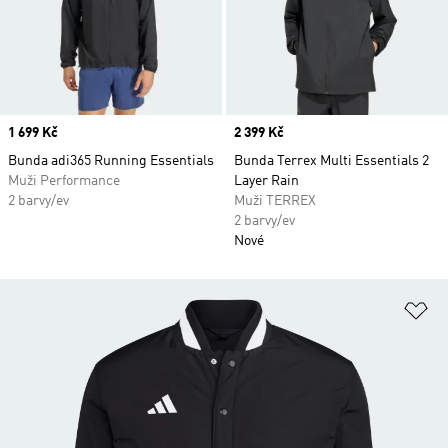
Price
1 699 Kč
Price
2 399 Kč
Bunda adi365 Running Essentials
Bunda Terrex Multi Essentials 2
Muži Performance
Layer Rain
2 barvy/ev
Muži TERREX
2 barvy/ev
Nové
Př