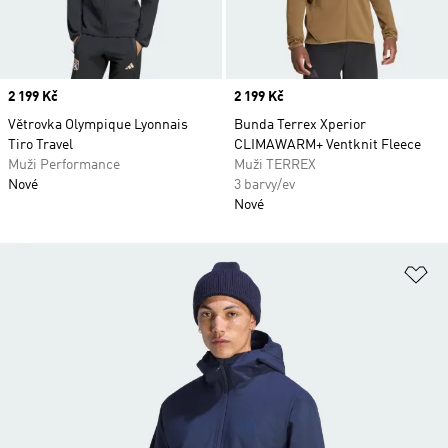
Price
2 199 Kč
Price
2 199 Kč
Větrovka Olympique Lyonnais
Bunda Terrex Xperior
Tiro Travel
CLIMAWARM+ Ventknit Fleece
Muži Performance
Muži TERREX
Nové
3 barvy/ev
Nové
Př