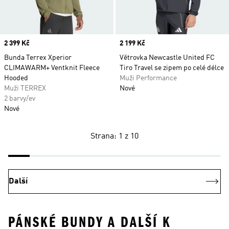
Price
2 399 Kč
Price
2 199 Kč
Bunda Terrex Xperior
Větrovka Newcastle United FC
CLIMAWARM+ Ventknit Fleece
Tiro Travel se zipem po celé délce
Hooded
Muži Performance
Muži TERREX
Nové
2 barvy/ev
Nové
Strana: 1 z 10
Další
PÁNSKÉ BUNDY A DALŠÍ K