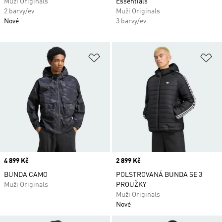
Muži Originals
Essentials
2 barvy/ev
Muži Originals
Nové
3 barvy/ev
Přidat do seznamu přání
Př
Price
4 899 Kč
Price
2 899 Kč
BUNDA CAMO
POLSTROVANÁ BUNDA SE 3
Muži Originals
PROUŽKY
Muži Originals
Nové