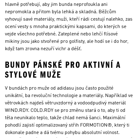
hlavně potřebují, aby jim bunda neprofoukla ani
nepromokla a přitom byla lehká a skladná. Běžcům
vyhovují savé materiály, muži, kteří rádi cestují nalehko, zas
ocení vesty s mnoha praktickými kapsami, do kterých se
vejde všechno potřebné. Zateplené nebo lehčí flísové
mikiny jsou jako stvořené pro golfisty, ale hodí se i do hor,
když tam zrovna nezuří vichr a déšť.
BUNDY PÁNSKÉ PRO AKTIVNÍ A
STYLOVÉ MUŽE
V bundách pro muže od adidasu jsou často použité
unikátní, ba revoluční technologie a materiály. Například ve
větrovkách najdeš větruvzdorný a vodoodpudivý materiál
WIND.RDY. COLD.RDY se pro změnu stará o to, aby ti od
těla neunikalo teplo, takže chlad nemá šanci. Maximální
pohodlí zajistí optimalizovaný střih FORMOTION®, který ti
dokonale padne a dá tvému pohybu absolutní volnost.