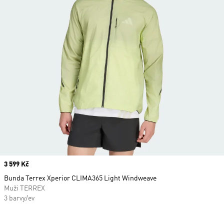
Price
3 599 Kč
Bunda Terrex Xperior CLIMA365 Light Windweave
Muži TERREX
3 barvy/ev