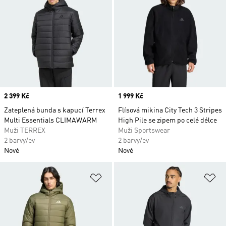
Price
2 399 Kč
Price
1 999 Kč
Zateplená bunda s kapucí Terrex
Flísová mikina City Tech 3 Stripes
Multi Essentials CLIMAWARM
High Pile se zipem po celé délce
Muži TERREX
Muži Sportswear
2 barvy/ev
2 barvy/ev
Nové
Nové
Přidat do seznamu přání
Př