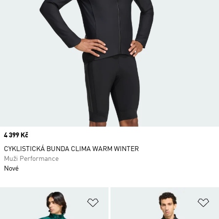
Price
4 399 Kč
CYKLISTICKÁ BUNDA CLIMA WARM WINTER
Muži Performance
Nové
Přidat do seznamu přání
Př