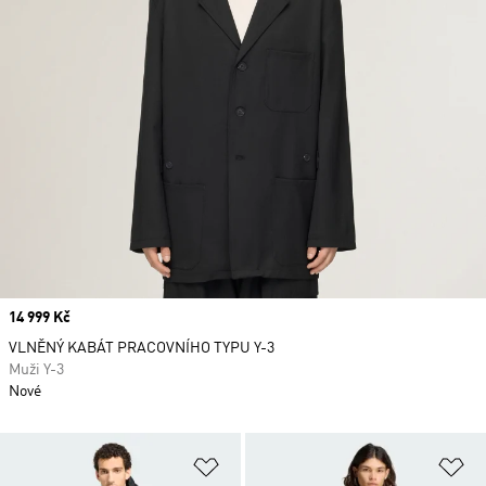
Price
14 999 Kč
VLNĚNÝ KABÁT PRACOVNÍHO TYPU Y-3
Muži Y-3
Nové
Přidat do seznamu přání
Př