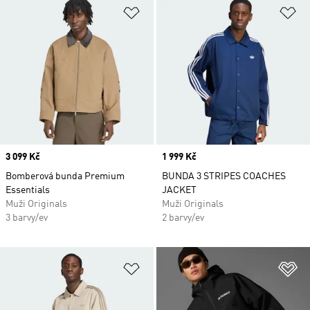
Přidat do seznamu přání
Př
Price
3 099 Kč
Price
1 999 Kč
Bomberová bunda Premium
BUNDA 3 STRIPES COACHES
Essentials
JACKET
Muži Originals
Muži Originals
3 barvy/ev
2 barvy/ev
Přidat do seznamu přání
Př