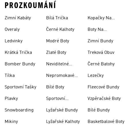
PROZKOUMÁNÍ
Zimní Kabáty
Bílá Trička
Kopačky Na
Rugby
Overaly
Černé Kalhoty
Boty Na
Skateboarding
Ledvinky
Modré Boty
Zimní Bundy
Krátká Trička
Zlaté Boty
Treková Obuv
Bomber Bundy
Neviditelné
Černé Batohy
Ponožky
Tílka
Nepromokavé
Lezečky
Bundy
Sportovní Tašky
Bílé Boty
Fleecové Bundy
Plavky
Sportovní
Vzpěračské Boty
Oblečení
Snowboarding
Lyžařské Bundy
Bílé Bundy
Mikiny
Lyžařské Kalhoty
Basketbalové Boty