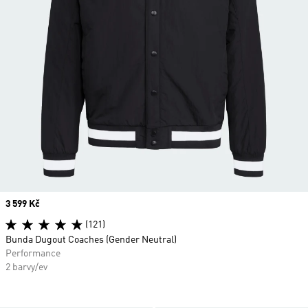
Price
3 599 Kč
(121)
Bunda Dugout Coaches (Gender Neutral)
Performance
2 barvy/ev