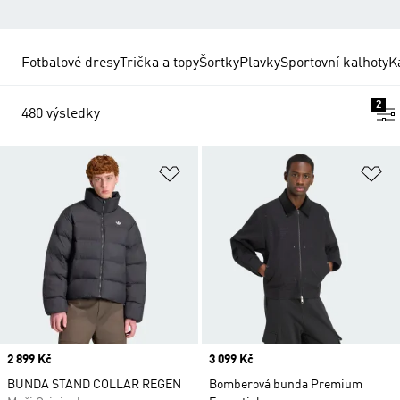
Fotbalové dresy
Trička a topy
Šortky
Plavky
Sportovní kalhoty
K
2
480 výsledky
Přidat do seznamu přání
Př
Price
2 899 Kč
Price
3 099 Kč
BUNDA STAND COLLAR REGEN
Bomberová bunda Premium