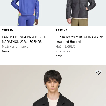
Price
2 899 Kč
Price
3 399 Kč
PÁNSKÁ BUNDA BMW BERLIN-
Bunda Terrex Multi CLIMAWARM
MARATHON 2026 LEGENDS
Insulated Hooded
Muži Performance
Muži TERREX
Nové
2 barvy/ev
Nové
Př