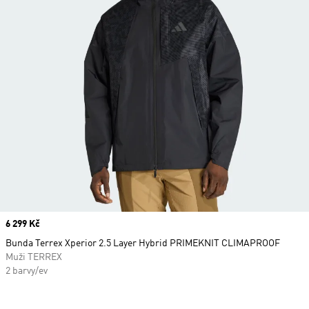
Price
6 299 Kč
Bunda Terrex Xperior 2.5 Layer Hybrid PRIMEKNIT CLIMAPROOF
Muži TERREX
2 barvy/ev