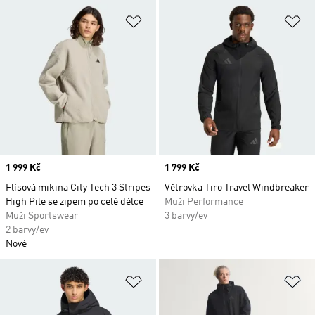
Přidat do seznamu přání
Př
Price
1 999 Kč
Price
1 799 Kč
Flísová mikina City Tech 3 Stripes
Větrovka Tiro Travel Windbreaker
High Pile se zipem po celé délce
Muži Performance
Muži Sportswear
3 barvy/ev
2 barvy/ev
Nové
Přidat do seznamu přání
Př