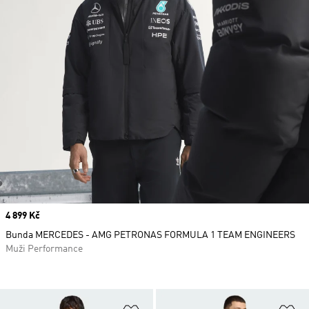
Price
4 899 Kč
Bunda MERCEDES - AMG PETRONAS FORMULA 1 TEAM ENGINEERS
Muži Performance
Přidat do seznamu přání
Př