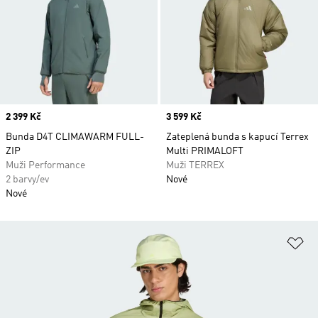
Price
2 399 Kč
Price
3 599 Kč
Bunda D4T CLIMAWARM FULL-
Zateplená bunda s kapucí Terrex
ZIP
Multi PRIMALOFT
Muži Performance
Muži TERREX
2 barvy/ev
Nové
Nové
Př