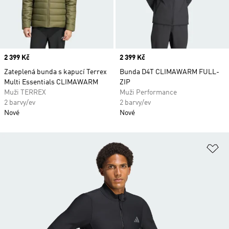
Price
2 399 Kč
Price
2 399 Kč
Zateplená bunda s kapucí Terrex
Bunda D4T CLIMAWARM FULL-
Multi Essentials CLIMAWARM
ZIP
Muži TERREX
Muži Performance
2 barvy/ev
2 barvy/ev
Nové
Nové
Př