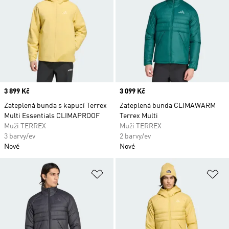
Price
3 899 Kč
Price
3 099 Kč
Zateplená bunda s kapucí Terrex
Zateplená bunda CLIMAWARM
Multi Essentials CLIMAPROOF
Terrex Multi
Muži TERREX
Muži TERREX
3 barvy/ev
2 barvy/ev
Nové
Nové
Přidat do seznamu přání
Př