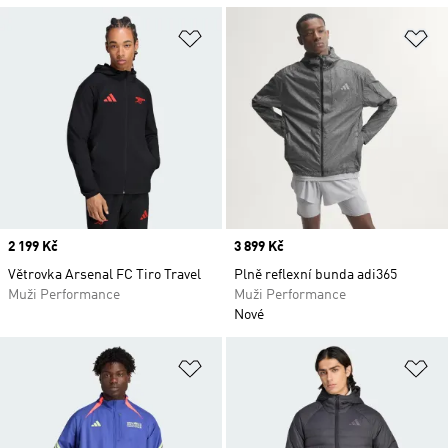
Přidat do seznamu přání
Př
Price
2 199 Kč
Price
3 899 Kč
Větrovka Arsenal FC Tiro Travel
Plně reflexní bunda adi365
Muži Performance
Muži Performance
Nové
Přidat do seznamu přání
Př