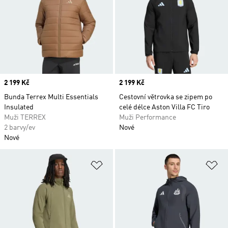
Price
2 199 Kč
Price
2 199 Kč
Bunda Terrex Multi Essentials
Cestovní větrovka se zipem po
Insulated
celé délce Aston Villa FC Tiro
Muži TERREX
Muži Performance
2 barvy/ev
Nové
Nové
Přidat do seznamu přání
Př