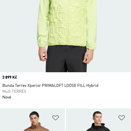
Price
3 899 Kč
Bunda Terrex Xperior PRIMALOFT LOOSE FILL Hybrid
Muži TERREX
Nové
Přidat do seznamu přání
Př