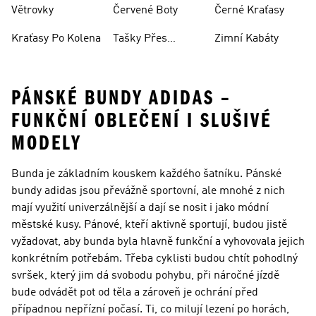
Větrovky
Červené Boty
Černé Kraťasy
Kraťasy Po Kolena
Tašky Přes
Zimní Kabáty
Rameno
PÁNSKÉ BUNDY ADIDAS –
FUNKČNÍ OBLEČENÍ I SLUŠIVÉ
MODELY
Bunda je základním kouskem každého šatníku. Pánské
bundy adidas jsou převážně sportovní, ale mnohé z nich
mají využití univerzálnější a dají se nosit i jako módní
městské kusy. Pánové, kteří aktivně sportují, budou jistě
vyžadovat, aby bunda byla hlavně funkční a vyhovovala jejich
konkrétním potřebám. Třeba cyklisti budou chtít pohodlný
svršek, který jim dá svobodu pohybu, při náročné jízdě
bude odvádět pot od těla a zároveň je ochrání před
případnou nepřízní počasí. Ti, co milují lezení po horách,