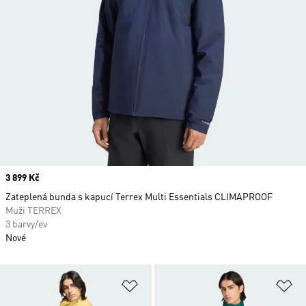
Price
3 899 Kč
Zateplená bunda s kapucí Terrex Multi Essentials CLIMAPROOF
Muži TERREX
3 barvy/ev
Nové
Přidat do seznamu přání
Př