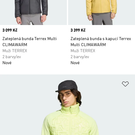
Price
3 099 Kč
Price
3 399 Kč
Zateplená bunda Terrex Multi
Zateplená bunda s kapucí Terrex
CLIMAWARM
Multi CLIMAWARM
Muži TERREX
Muži TERREX
2 barvy/ev
2 barvy/ev
Nové
Nové
Př