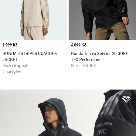
Price
1 999 Kč
Price
4 899 Kč
BUNDA 3 STRIPES COACHES
Bunda Terrex Xperior 2L GORE-
JACKET
TEX Performance
Muži Originals
Muži TERREX
2 barvy/ev
Př