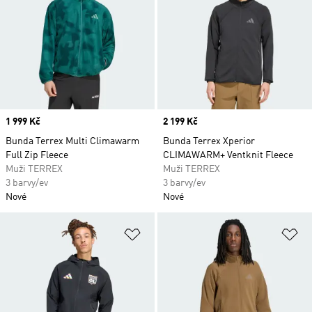
Price
1 999 Kč
Price
2 199 Kč
Bunda Terrex Multi Climawarm
Bunda Terrex Xperior
Full Zip Fleece
CLIMAWARM+ Ventknit Fleece
Muži TERREX
Muži TERREX
3 barvy/ev
3 barvy/ev
Nové
Nové
Přidat do seznamu přání
Př