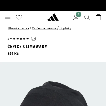
1
/
/
Hlavní stránka
Cvičení a trénink
Doplňky
4.9
(27)
ČEPICE CLIMAWARM
Cena
699 Kč