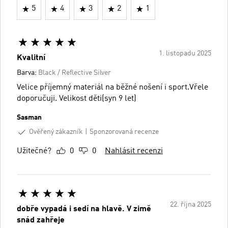
5
4
3
2
1
1. listopadu 2025
Kvalitní
Barva:
Black / Reflective Silver
Velice příjemný materiál na běžné nošení i sport.Vřele
doporučuji. Velikost děti(syn 9 let)
Sasman
Ověřený zákazník
Sponzorovaná recenze
Užitečné?
0
0
Nahlásit recenzi
22. října 2025
dobře vypadá i sedí na hlavě. V zimě
snád zahřeje