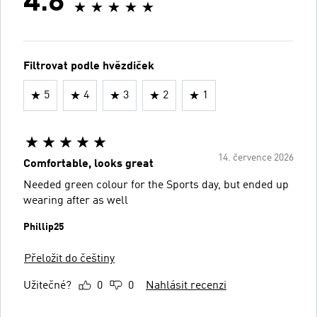
4.8
Filtrovat podle hvězdiček
5
4
3
2
1
14. července 2026
Comfortable, looks great
Needed green colour for the Sports day, but ended up
wearing after as well
Phillip25
Přeložit do češtiny
Užitečné?
0
0
Nahlásit recenzi