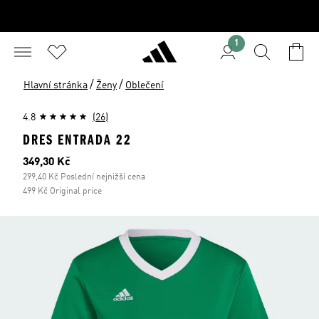
1
/
/
Hlavní stránka
Ženy
Oblečení
4.8
(26)
DRES ENTRADA 22
Aktuální cena
349,30 Kč
299,40 Kč Poslední nejnižší cena
499 Kč Original price