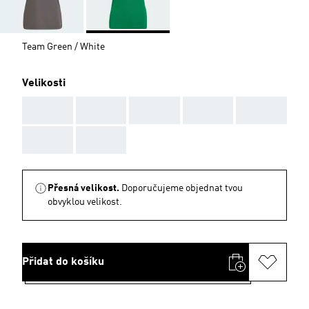
Team Green / White
Velikosti
AAA
AAA
AAA
AAA
AAA
AAA
AAA
Přesná velikost.
Doporučujeme objednat tvou
obvyklou velikost.
Přidat do košíku