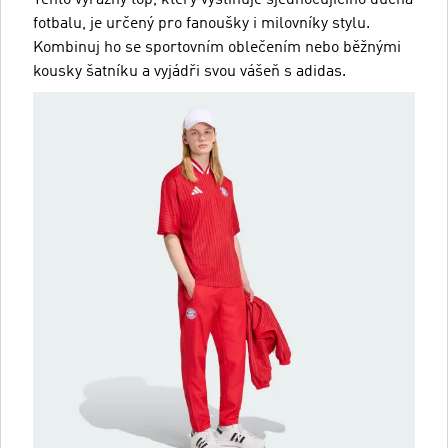
Tento výrazný top, který vystihuje sjednocujícího ducha
fotbalu, je určený pro fanoušky i milovníky stylu.
Kombinuj ho se sportovním oblečením nebo běžnými
kousky šatníku a vyjádři svou vášeň s adidas.