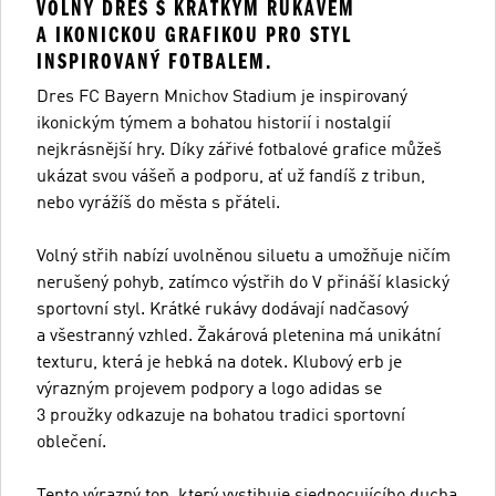
VOLNÝ DRES S KRÁTKÝM RUKÁVEM
A IKONICKOU GRAFIKOU PRO STYL
INSPIROVANÝ FOTBALEM.
Dres FC Bayern Mnichov Stadium je inspirovaný
ikonickým týmem a bohatou historií i nostalgií
nejkrásnější hry. Díky zářivé fotbalové grafice můžeš
ukázat svou vášeň a podporu, ať už fandíš z tribun,
nebo vyrážíš do města s přáteli.
Volný střih nabízí uvolněnou siluetu a umožňuje ničím
nerušený pohyb, zatímco výstřih do V přináší klasický
sportovní styl. Krátké rukávy dodávají nadčasový
a všestranný vzhled. Žakárová pletenina má unikátní
texturu, která je hebká na dotek. Klubový erb je
výrazným projevem podpory a logo adidas se
3 proužky odkazuje na bohatou tradici sportovní
oblečení.