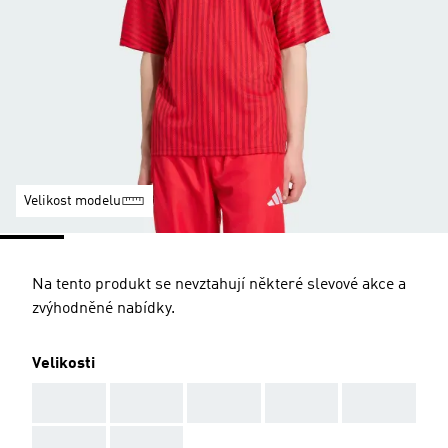
Velikost modelu
Na tento produkt se nevztahují některé slevové akce a
zvýhodněné nabídky.
Velikosti
AAA
AAA
AAA
AAA
AAA
AAA
AAA