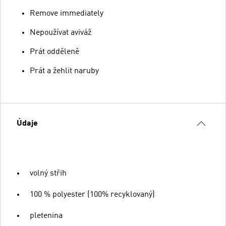
Remove immediately
Nepoužívat aviváž
Prát odděleně
Prát a žehlit naruby
Údaje
volný střih
100 % polyester (100% recyklovaný)
pletenina