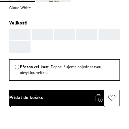
Cloud White
Velikosti
AAA
AAA
AAA
AAA
AAA
AAA
Přesná velikost.
Doporučujeme objednat tvou
obvyklou velikost.
Přidat do košíku