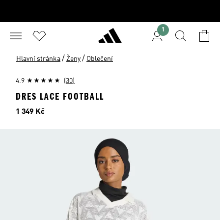
1
/
/
Hlavní stránka
Ženy
Oblečení
4.9
(30)
DRES LACE FOOTBALL
Cena
1 349 Kč