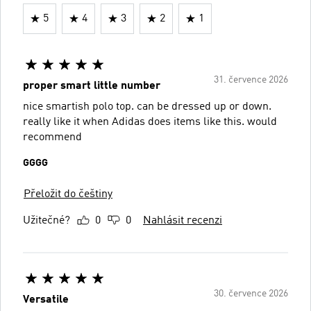
5
4
3
2
1
31. července 2026
proper smart little number
nice smartish polo top. can be dressed up or down.
really like it when Adidas does items like this. would
recommend
GGGG
Přeložit do češtiny
Užitečné?
0
0
Nahlásit recenzi
30. července 2026
Versatile