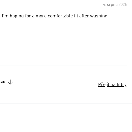
4. srpna 2026
u. I’m hoping for a more comfortable fit after washing
nze
Přejít na filtry