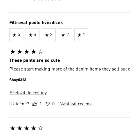
Filtrovat podle hvězdiček
5
4
3
2
1
These pants are so cute
Please start making more of the denim items they sell out qu
Shay0313
Přeložit do češtiny
Užitečné?
1
0
Nahlásit recenzi