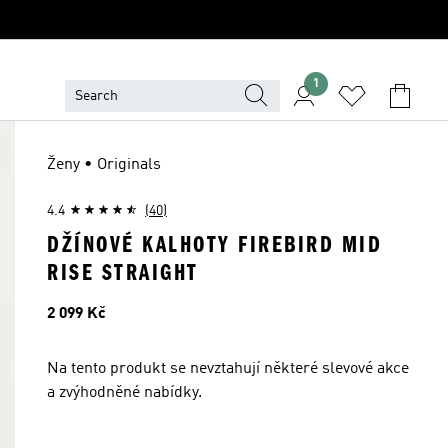
1
Ženy • Originals
4.4
(40)
DŽÍNOVÉ KALHOTY FIREBIRD MID
RISE STRAIGHT
Cena
2 099 Kč
Na tento produkt se nevztahují některé slevové akce
a zvýhodněné nabídky.