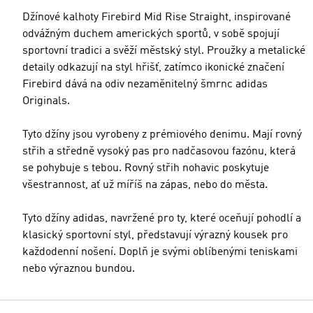
Džínové kalhoty Firebird Mid Rise Straight, inspirované
odvážným duchem amerických sportů, v sobě spojují
sportovní tradici a svěží městský styl. Proužky a metalické
detaily odkazují na styl hřišť, zatímco ikonické značení
Firebird dává na odiv nezaměnitelný šmrnc adidas
Originals.
Tyto džíny jsou vyrobeny z prémiového denimu. Mají rovný
střih a středně vysoký pas pro nadčasovou fazónu, která
se pohybuje s tebou. Rovný střih nohavic poskytuje
všestrannost, ať už míříš na zápas, nebo do města.
Tyto džíny adidas, navržené pro ty, které oceňují pohodlí a
klasický sportovní styl, představují výrazný kousek pro
každodenní nošení. Doplň je svými oblíbenými teniskami
nebo výraznou bundou.