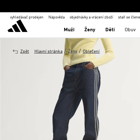
vyhledávač prodejen
Nápověda
objednávky a vrácení zboží
staň se člen
Muži
Ženy
Děti
Obuv
/
/
Zpět
Hlavní stránka
Ženy
Oblečení