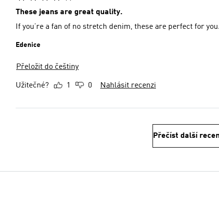
These jeans are great quality.
If you’re a fan of no stretch denim, these are perfect for yo
Edenice
Přeložit do češtiny
Užitečné?
1
0
Nahlásit recenzi
Přečíst další rece