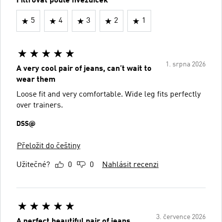
Filtrovat podle hvězdiček
5
4
3
2
1
1. srpna 2026
A very cool pair of jeans, can’t wait to
wear them
Loose fit and very comfortable. Wide leg fits perfectly
over trainers.
DSS@
Přeložit do češtiny
Užitečné?
0
0
Nahlásit recenzi
3. července 2026
A perfect beautiful pair of jeans