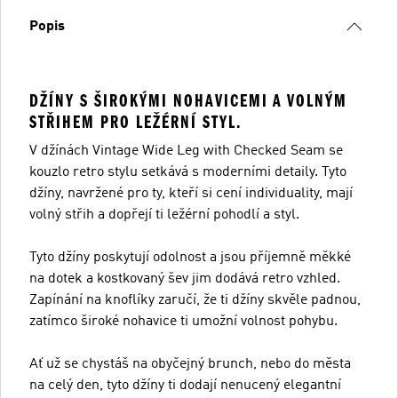
Popis
DŽÍNY S ŠIROKÝMI NOHAVICEMI A VOLNÝM
STŘIHEM PRO LEŽÉRNÍ STYL.
V džínách Vintage Wide Leg with Checked Seam se
kouzlo retro stylu setkává s moderními detaily. Tyto
džíny, navržené pro ty, kteří si cení individuality, mají
volný střih a dopřejí ti ležérní pohodlí a styl.
Tyto džíny poskytují odolnost a jsou příjemně měkké
na dotek a kostkovaný šev jim dodává retro vzhled.
Zapínání na knoflíky zaručí, že ti džíny skvěle padnou,
zatímco široké nohavice ti umožní volnost pohybu.
Ať už se chystáš na obyčejný brunch, nebo do města
na celý den, tyto džíny ti dodají nenucený elegantní