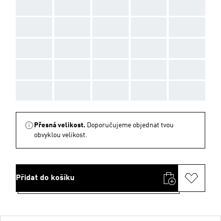
AAA
AAA
AAA
AAA
AAA
AAA
AAA
AAA
AAA
AAA
AAA
AAA
AAA
AAA
AAA
AAA
AAA
AAA
AAA
AAA
AAA
AAA
AAA
AAA
AAA
Přesná velikost.
Doporučujeme objednat tvou
obvyklou velikost.
Přidat do košíku