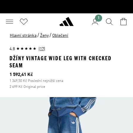
1
/
/
Hlavní stránka
Ženy
Oblečení
4.8
(17)
DŽÍNY VINTAGE WIDE LEG WITH CHECKED
SEAM
Aktuální cena
1 592,41 Kč
1 349,50 Kč Poslední nejnižší cena
2 699 Kč Original price