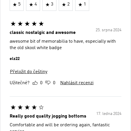
5
4
3
2
1
25. srpna 2024
classic nostalgic and awesome
awesome bit of memorabilia to have, especially with
the old skool white badge
elz22
Přeložit do češtiny
Užitečné?
0
0
Nahlásit recenzi
17. ledna 2024
Really good quality jogging bottoms
Comfortable and will be ordering again, fantastic