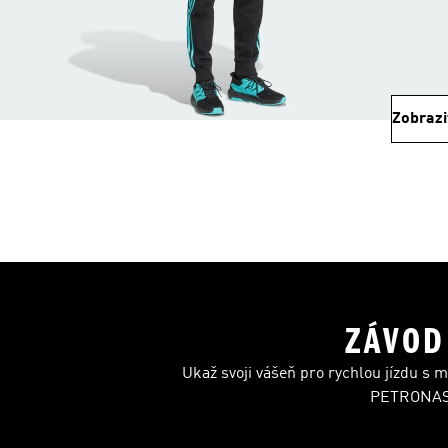
Zobrazi
ZÁVOD
Ukaž svoji vášeň pro rychlou jízdu s
PETRONAS 