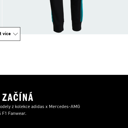
t více
 ZAČÍNÁ
 modely z kolekce adidas x Mercedes-AMG
F1 Fanwear.