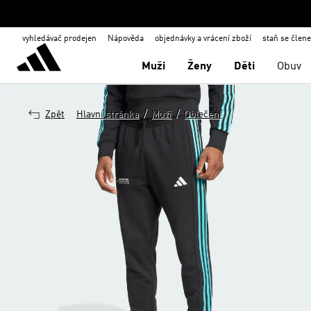
vyhledávač prodejen
Nápověda
objednávky a vrácení zboží
staň se člen
Muži
Ženy
Děti
Obuv
/
/
Zpět
Hlavní stránka
Muži
Oblečení