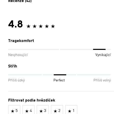
Recenze (42)
4.8
Tragekomfort
Nevyhovující
Vynikající
Střih
Příliš úzký
Perfect
Příliš volný
Filtrovat podle hvězdiček
5
4
3
2
1