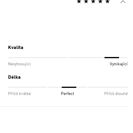
Kvalita
Nevyhovující
Vynikající
Délka
Příliš krátké
Perfect
Příliš dlouhé