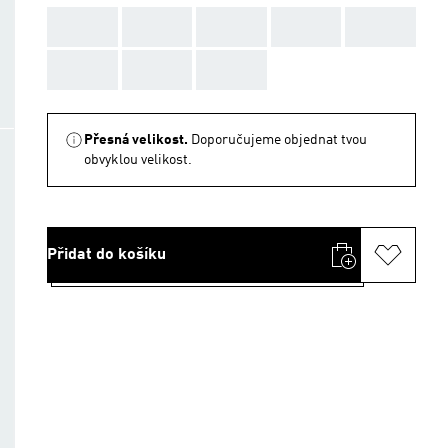
AAA
AAA
AAA
AAA
AAA
AAA
AAA
AAA
Přesná velikost.
Doporučujeme objednat tvou
obvyklou velikost.
Přidat do košíku