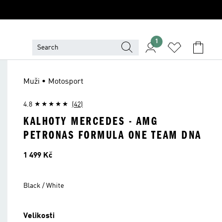
1
Muži • Motosport
4.8
(42)
KALHOTY MERCEDES - AMG
PETRONAS FORMULA ONE TEAM DNA
Cena
1 499 Kč
Black / White
Velikosti