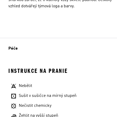
vzhled dotvářejí týmová loga a barvy.
Péče
INSTRUKCE NA PRANIE
Nebělit
Sušit v sušičce na mírný stupeň
Nečistit chemicky
Žehlit na vyšší stupeň