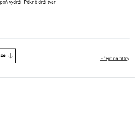
spoň vydrží. Pěkně drží tvar.
nze
Přejít na filtry