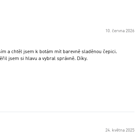
10. června 2026
osím a chtěl jsem k botám mít barevně sladěnou čepici.
ěřil jsem si hlavu a vybral správně. Díky.
24. května 2025