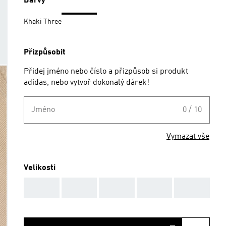
Barvy
Khaki Three
Přizpůsobit
Přidej jméno nebo číslo a přizpůsob si produkt
adidas, nebo vytvoř dokonalý dárek!
Jméno
0 / 10
Vymazat vše
Velikosti
AAA
AAA
AAA
AAA
AAA