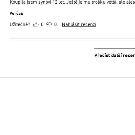
Koupila jsem synovi 12 let. Ještě je mu trošku větší, ale ale
VerčaE
Užitečné?
0
0
Nahlásit recenzi
Přečíst další rece