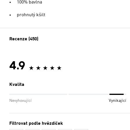
100% bavlna
prohnutý kšilt
Recenze (450)
4.9
Kvalita
Nevyhovující
Vynikající
Filtrovat podle hvězdiček