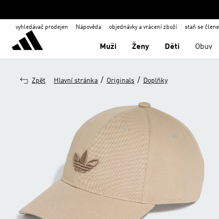
vyhledávač prodejen
Nápověda
objednávky a vrácení zboží
staň se člen
Muži
Ženy
Děti
Obuv
/
/
Zpět
Hlavní stránka
Originals
Doplňky