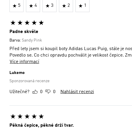
5
4
3
2
1
Padne skvěle
Barva:
Sandy Pink
Před lety jsem si koupil boty Adidas Lucas Puig, stále je n
Povedlo se. Co chci opravdu pochválit je velikost čepice. Zm
Více informací
Lukemo
Sponzorovaná recenze
Užitečné?
0
0
Nahlásit recenzi
Pěkná čepice, pěkné drží tvar.