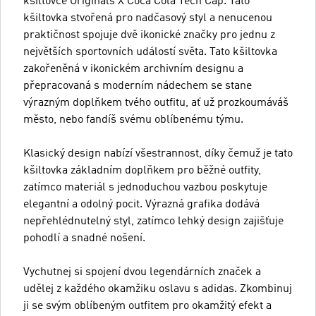
kšiltovce Originals X Coca Cola Tech Cap. Tato
kšiltovka stvořená pro nadčasový styl a nenucenou
praktičnost spojuje dvě ikonické značky pro jednu z
největších sportovních událostí světa. Tato kšiltovka
zakořeněná v ikonickém archivním designu a
přepracovaná s moderním nádechem se stane
výrazným doplňkem tvého outfitu, ať už prozkoumáváš
město, nebo fandíš svému oblíbenému týmu.
Klasický design nabízí všestrannost, díky čemuž je tato
kšiltovka základním doplňkem pro běžné outfity,
zatímco materiál s jednoduchou vazbou poskytuje
elegantní a odolný pocit. Výrazná grafika dodává
nepřehlédnutelný styl, zatímco lehký design zajišťuje
pohodlí a snadné nošení.
Vychutnej si spojení dvou legendárních značek a
udělej z každého okamžiku oslavu s adidas. Zkombinuj
ji se svým oblíbeným outfitem pro okamžitý efekt a