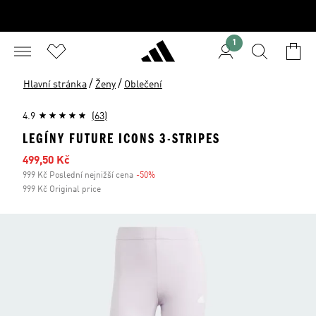
1
/
/
Hlavní stránka
Ženy
Oblečení
4.9
(63)
LEGÍNY FUTURE ICONS 3-STRIPES
Zlevněná cena
499,50 Kč
999 Kč Poslední nejnižší cena
-50%
Sleva
999 Kč Original price