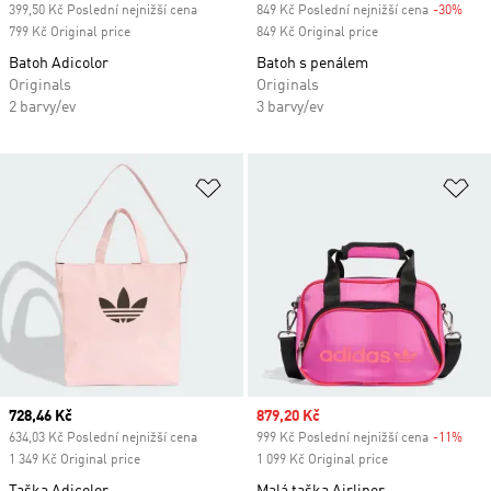
399,50 Kč Poslední nejnižší cena
849 Kč Poslední nejnižší cena
-30%
Disc
799 Kč Original price
849 Kč Original price
Batoh Adicolor
Batoh s penálem
Originals
Originals
2 barvy/ev
3 barvy/ev
Přidat do seznamu přání
Př
Current price
728,46 Kč
Sale price
879,20 Kč
634,03 Kč Poslední nejnižší cena
999 Kč Poslední nejnižší cena
-11%
Disc
1 349 Kč Original price
1 099 Kč Original price