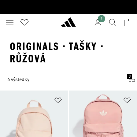
1
ORIGINALS · TAŠKY ·
RŮŽOVÁ
3
6 výsledky
Přidat do seznamu přání
Př