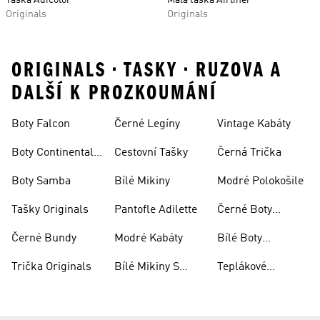
Taška Adicolor
Malá taška Airliner
Originals
Originals
ORIGINALS • TASKY • RUZOVA A
DALŠÍ K PROZKOUMÁNÍ
Boty Falcon
Černé Legíny
Vintage Kabáty
Boty Continental
Cestovní Tašky
Černá Trička
80
Boty Samba
Bílé Mikiny
Modré Polokošile
Tašky Originals
Pantofle Adilette
Černé Boty
Superstar
Černé Bundy
Modré Kabáty
Bílé Boty
Superstar
Trička Originals
Bílé Mikiny S
Teplákové
Kapucí
Soupravy
Originals