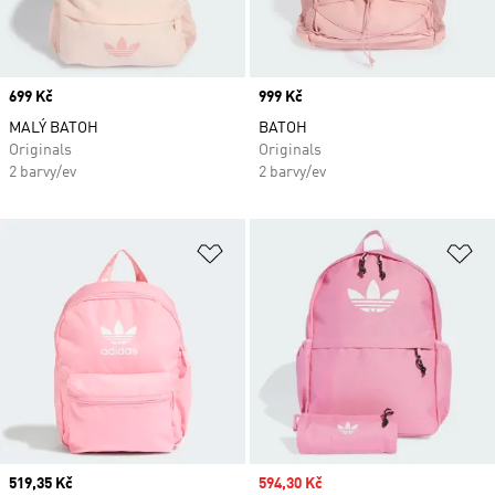
Price
699 Kč
Price
999 Kč
MALÝ BATOH
BATOH
Originals
Originals
2 barvy/ev
2 barvy/ev
Přidat do seznamu přání
Př
Current price
519,35 Kč
Sale price
594,30 Kč