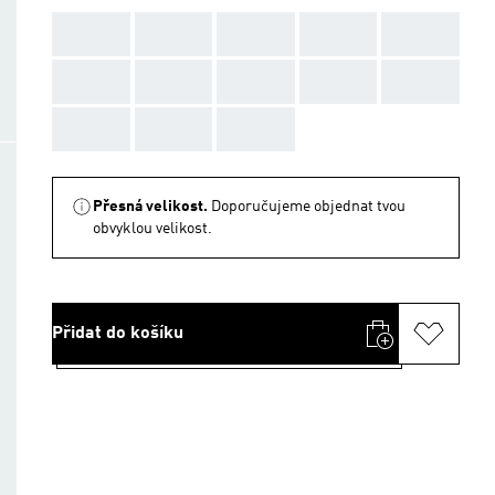
AAA
AAA
AAA
AAA
AAA
AAA
AAA
AAA
AAA
AAA
AAA
AAA
AAA
Přesná velikost.
Doporučujeme objednat tvou
obvyklou velikost.
Přidat do košíku