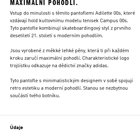
MAXIMÁLNÍ POHODLÍ.
Vstup do minulosti s těmito pantoflemi Adilette 00s, které
vzdávají hold kultovnímu modelu tenisek Campus 00s.
Tyto pantofle kombinují skateboardingový styl z prvního
desetiletí 21. století s moderním pohodlím.
Jsou vyrobené z měkké lehké pěny, která ti při každém
kroku zaručí maximální pohodlí. Charakteristické logo
trojlístku odkazuje na dědictví značky adidas.
Tyto pantofle s minimalistickým designem v sobě spojují
retro estetiku a moderní pohodlí. Stanou se nezbytnou
součástí tvého botníku.
Údaje