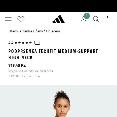
1
/
/
Hlavní stránka
Ženy
Oblečení
4.4
(11)
PODPRSENKA TECHFIT MEDIUM-SUPPORT
HIGH-NECK
Aktuální cena
719,40 Kč
599,50 Kč Poslední nejnižší cena
1 199 Kč Original price