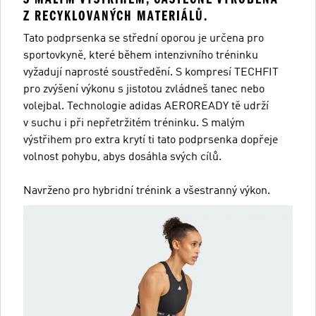
Z RECYKLOVANÝCH MATERIÁLŮ.
Tato podprsenka se střední oporou je určena pro
sportovkyně, které během intenzivního tréninku
vyžadují naprosté soustředění. S kompresí TECHFIT
pro zvýšení výkonu s jistotou zvládneš tanec nebo
volejbal. Technologie adidas AEROREADY tě udrží
v suchu i při nepřetržitém tréninku. S malým
výstřihem pro extra krytí ti tato podprsenka dopřeje
volnost pohybu, abys dosáhla svých cílů.
Navrženo pro hybridní trénink a všestranný výkon.