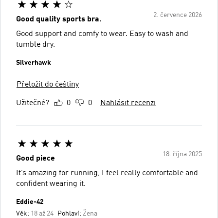
2. července 2026
Good quality sports bra.
Good support and comfy to wear. Easy to wash and
tumble dry.
Silverhawk
Přeložit do češtiny
Užitečné?
0
0
Nahlásit recenzi
18. října 2025
Good piece
It’s amazing for running, I feel really comfortable and
confident wearing it.
Eddie-42
Věk:
18 až 24
Pohlaví:
Žena