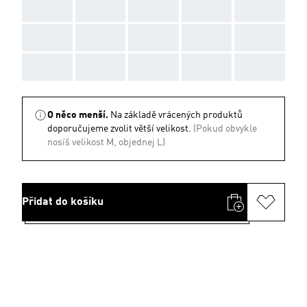
AAA
AAA
AAA
AAA
AAA
AAA
AAA
AAA
AAA
AAA
AAA
AAA
AAA
AAA
AAA
O něco menší.
Na základě vrácených produktů
doporučujeme zvolit větší velikost.
(Pokud obvykle
nosíš velikost M, objednej L)
Přidat do košíku